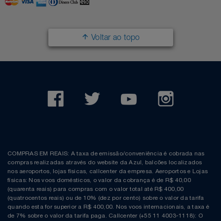
Filmes
Lity
Netshoes
Voltar ao topo
Informática
Loccitane Au Bresil
Pet Love Saúde
Jardim
Loccitane En Provence
Ponto Frio
Jogos E Consoles
Magalu
Pontos Por Opiniões
Livros
Meu Resgate Favorito
Portal Das Malas
Malas E Mochilas
Mondial
Renner
COMPRAS EM REAIS: A taxa de emissão/conveniência é cobrada nas
compras realizadas através do website da Azul, balcões localizados
Mercado
Mormaii
Sams Club
nos aeroportos, lojas físicas, callcenter da empresa. Aeroportos e Lojas
físicas: Nos voos domésticos, o valor da cobrança é de R$ 40,00
(quarenta reais) para compras com o valor total até R$ 400,00
Móveis
Multi
Topstore
(quatrocentos reais) ou de 10% (dez por cento) sobre o valor da tarifa
quando esta for superior a R$ 400,00. Nos voos internacionais, a taxa é
de 7% sobre o valor da tarifa paga. Callcenter (+55 11 4003-1118): O