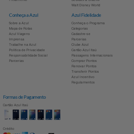
Celulares E Smartphone
Easylive
Estoque
Walt Disney World
Conheça a Azul
Azul Fidelidade
Cosméticos
Electrolux
Extra
Sobre a Azul
Conheça o Programa
Mapa de Rotas
Categorias
Azul Viagens
Cadastre-se
Cozinha
Extra
Individual
Imprensa
Parcerias
Trabalhe na Azul
Clube Azul
Doações
Política de Privacidade
Cartão Azul Itaú
Fortaleza
Insider
Responsabilidade Social
Passagens Internacionais
Parcerias
Comprar Pontos
Eletrodomésticos
Renovar Pontos
Gama Italy
John John
Transferir Pontos
Azul Incentivo
Eletroportáteis
Giftty
Le Lis
Regulamentos
Formas de Pagamento
Esportes
Havanna
Magalu
Cartão Azul Itaú
Experiências
Hospital De Amor
Méliuz
Ferramentas
Crédito
Jbl
Natura