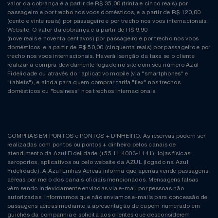
Natal
Natura
valor da cobrança é a partir de R$ 35,00 (trinta e cinco reais) por
passageiro e por trecho nos voos domésticos, e a partir de R$ 120,00
(cento e vinte reais) por passageiro e por trecho nos voos internacionais.
Notebooks E Tablet
Netshoes
Website: O valor da cobrança é a partir de R$ 9,90
(nove reais e noventa centavos) por passageiro e por trecho nos voos
domésticos, e a partir de R$ 50,00 (cinquenta reais) por passageiro e por
Óculos
Oster
trecho nos voos internacionais. Haverá isenção da taxa se o cliente
realizar a compra devidamente logado no site com seu número Azul
Fidelidade ou através do “aplicativo mobile (via "smartphones" e
Papelaria
Perfumes & Cosméticos
"tablets"), e ainda para quem comprar tarifa "flex" nos trechos
domésticos ou "business" nos trechos internacionais.
Páscoa
Ponto Frio
Perfumaria
Portal Das Malas
COMPRAS EM PONTOS e PONTOS + DINHEIRO: As reservas podem ser
realizadas com pontos ou pontos + dinheiro pelos canais de
Perfume
Porto Brasil
atendimento da Azul Fidelidade (+55 11 4003-1141), lojas físicas,
aeroportos, aplicativos ou pelo website da AZUL (logado na Azul
Fidelidade). A Azul Linhas Aéreas informa que apenas vende passagens
Perfumes
Renner
aéreas por meio dos canais oficiais mencionados. Mensagens falsas
vêm sendo indevidamente enviadas via e-mail por pessoas não
autorizadas. Informamos que não enviamos e-mails para concessão de
Pet
Safe – Escola De Aviação
passagens aéreas mediante a apresentação de cupom numerado em
guichês da companhia e solicita aos clientes que desconsiderem