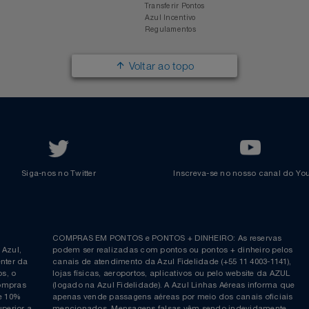
Responsabilidade Social
Passagens Internacionais
Parcerias
Comprar Pontos
Renovar Pontos
Transferir Pontos
Azul Incentivo
Regulamentos
Voltar ao topo
Siga-nos no Twitter
Inscreva-se no nosso cana
ia é
COMPRAS EM PONTOS e PONTOS + DINHEIRO: As reserva
 da Azul,
podem ser realizadas com pontos ou pontos + dinheiro p
allcenter da
canais de atendimento da Azul Fidelidade (+55 11 4003-11