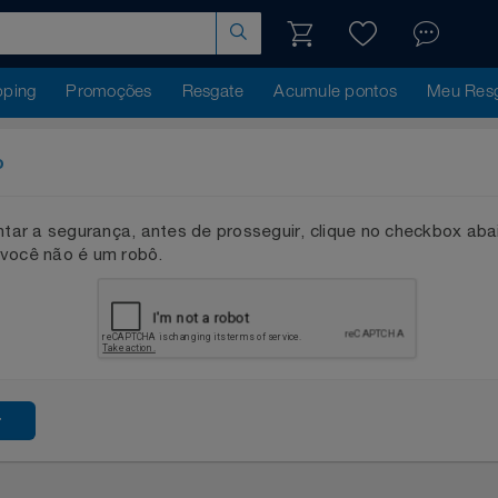
hopping
Promoções
Resgate
Acumule pontos
Me
ação
mentar a segurança, antes de prosseguir, clique no checkb
que você não é um robô.
ssar