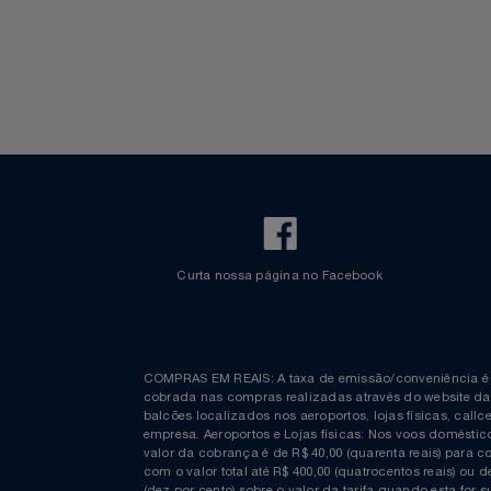
Walt Disney World
Celulares E Smartphone
SEU VALE TE ESPERANDO
Cosméticos
TOP STORE 8.8
Cozinha
Doações
Eletrodomésticos
Eletroportáteis
Curta nossa página no Facebook
Esportes
Experiências
COMPRAS EM REAIS: A taxa de emissão/conveniênc
Ferramentas
cobrada nas compras realizadas através do website
balcões localizados nos aeroportos, lojas físicas, c