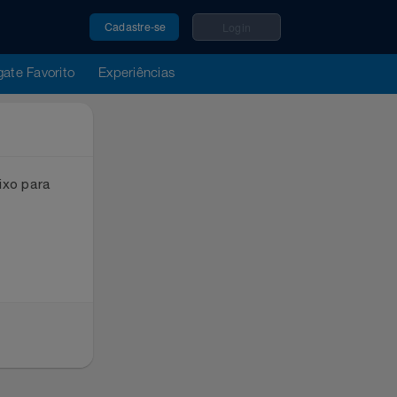
Cadastre-se
Login
u Resgate Favorito
Experiências
ox abaixo para