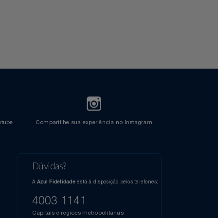
l do Youtube
Compartilhe sua experiência no Instagram
Dúvidas?
s
elos
A
está à disposição pelos telefones:
Azul Fidelidade
41),