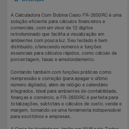
Filmes
Lity
Netshoes
A Calculadora Com Bobina Casio FR-2650RC é uma
solução eficiente para cálculos financeiros e
Informática
Loccitane Au Bresil
Pet Love Saúde
comerciais, com um visor de 12 dígitos
retroiluminado que facilita a visualização em
Jardim
ambientes com pouca luz. Seu teclado é bem
Loccitane En Provence
Ponto Frio
distribuído, oferecendo números e funções
essenciais para cálculos rápidos, como cálculo de
Jogos E Consoles
Magalu
Pontos Por Opiniões
porcentagem, taxas e arredondamento.
Livros
Meu Resgate Favorito
Portal Das Malas
Contando também com funções práticas como
reimpressão e correção (para apagar o último
número digitado), além de relógio e calendário
Malas E Mochilas
Mondial
Renner
integrados. Ideal para ambientes de contabilidade,
finanças e comércio, a FR-2650RC é perfeita para
Mercado
Mormaii
Sams Club
totalizações, subtotais e cálculos de custo, venda e
margem, tornando-se uma ferramenta indispensável
Móveis
Multi
Topstore
para escritórios e empresas.
A Casio foi fundada no Japão em 1946 pelo Tadao