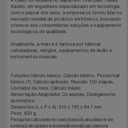
Natal
Natura
Kashio, um engenheiro especializado em tecnologia,
com o passar dos anos, a empresa se tornou líder no
Notebooks E Tablet
Netshoes
mercado mundial de produtos eletrônicos, buscando
oferecer aos consumidores soluções e equipamento
Óculos
Oster
tecnológicos de qualidade.
Atualmente, a marca é famosa por fabricar
Papelaria
Perfumes & Cosméticos
calculadoras, relógios, equipamentos de áudio e
instrumentos musicais.
Páscoa
Ponto Frio
Perfumaria
Funções:Cálculo básico, Cálculo básico, Percentual
Portal Das Malas
básico (?), Cálculo aplicado, Revisão 150 etapas,
Contador de itens, Cálculo médio
Perfume
Porto Brasil
Alimentação:Adaptador CA apenas, Desligamento
automático
Perfumes
Renner
Dimensões:(L x P x A): 313 x 195 x 64.7 mm
Peso: 620 g
Pesquisa:calculadora casio|casio|calculadora de
Pet
Safe – Escola De Aviação
bobina|calcuiladora bobina|bobina|calculadora