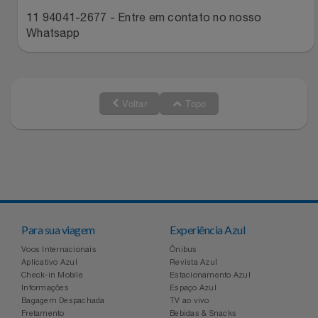
11 94041-2677 - Entre em contato no nosso
Whatsapp
Voltar
Topo
Para sua viagem
Experiência Azul
Voos Internacionais
Ônibus
Aplicativo Azul
Revista Azul
Check-in Mobile
Estacionamento Azul
Informações
Espaço Azul
Bagagem Despachada
TV ao vivo
Fretamento
Bebidas & Snacks