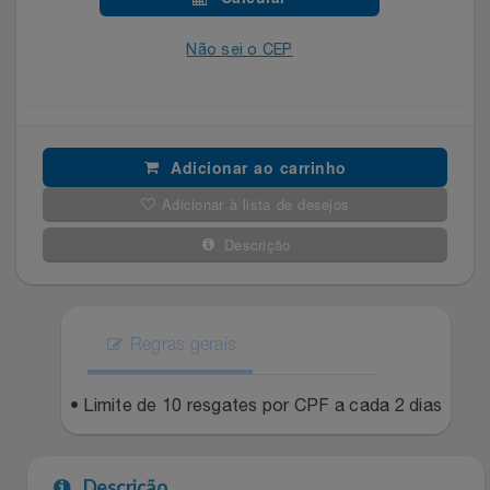
Celulares E Smartphone
Easylive
Estoque
Não sei o CEP
Cosméticos
Electrolux
Extra
Cozinha
Extra
Individual
Adicionar ao carrinho
Doações
Fortaleza
Insider
Adicionar à lista de desejos
Eletrodomésticos
Descrição
Gama Italy
John John
Eletroportáteis
Giftty
Le Lis
Regras gerais
Esportes
Havanna
Magalu
• Limite de 10 resgates por CPF a cada 2 dias
Experiências
Hospital De Amor
Méliuz
Ferramentas
Jbl
Natura
Descrição