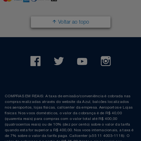
Voltar ao topo
COMPRAS EM REAIS: A taxa de emissão/conveniência é cobrada nas
compras realizadas através do website da Azul, balcões localizados
nos aeroportos, lojas físicas, callcenter da empresa. Aeroportos e Lojas
físicas: Nos voos domésticos, o valor da cobrança é de R$ 40,00
(quarenta reais) para compras com o valor total até R$ 400,00
(quatrocentos reais) ou de 10% (dez por cento) sobre o valor da tarifa
quando esta for superior a R$ 400,00. Nos voos internacionais, a taxa é
de 7% sobre o valor da tarifa paga. Callcenter (+55 11 4003-1118): O