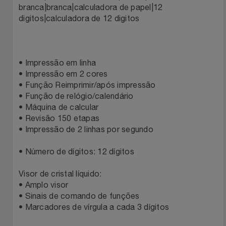
branca|branca|calculadora de papel|12
Relógios
Stanley Pmi
digitos|calculadora de 12 digitos
Saúde E Bem-Estar
The Bar
• Impressão em linha
TV
Top Store
• Impressão em 2 cores
• Função Reimprimir/após impressão
Utilidades Industriais
Tramontina
• Função de relógio/calendário
• Máquina de calcular
Vestuário
Três Corações
• Revisão 150 etapas
• Impressão de 2 linhas por segundo
Weconnect
• Número de dígitos: 12 dígitos
Visor de cristal líquido:
• Amplo visor
• Sinais de comando de funções
• Marcadores de vírgula a cada 3 dígitos