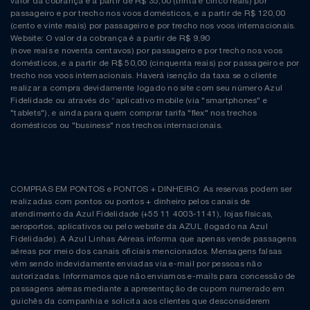
valor da cobrança é a partir de R$ 35,00 (trinta e cinco reais) por
passageiro e por trecho nos voos domésticos, e a partir de R$ 120,00
(cento e vinte reais) por passageiro e por trecho nos voos internacionais.
Website: O valor da cobrança é a partir de R$ 9,90
(nove reais e noventa centavos) por passageiro e por trecho nos voos
domésticos, e a partir de R$ 50,00 (cinquenta reais) por passageiro e por
trecho nos voos internacionais. Haverá isenção da taxa se o cliente
realizar a compra devidamente logado no site com seu número Azul
Fidelidade ou através do “aplicativo mobile (via "smartphones" e
"tablets"), e ainda para quem comprar tarifa "flex" nos trechos
domésticos ou "business" nos trechos internacionais.
COMPRAS EM PONTOS e PONTOS + DINHEIRO: As reservas podem ser
realizadas com pontos ou pontos + dinheiro pelos canais de
atendimento da Azul Fidelidade (+55 11 4003-1141), lojas físicas,
aeroportos, aplicativos ou pelo website da AZUL (logado na Azul
Fidelidade). A Azul Linhas Aéreas informa que apenas vende passagens
aéreas por meio dos canais oficiais mencionados. Mensagens falsas
vêm sendo indevidamente enviadas via e-mail por pessoas não
autorizadas. Informamos que não enviamos e-mails para concessão de
passagens aéreas mediante a apresentação de cupom numerado em
guichês da companhia e solicita aos clientes que desconsiderem