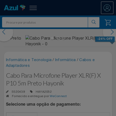
Azul Fidelidade
evious
Nex
Shopping
-24% OFF
Promoções
Informática e Tecnologia
/
Informática
/
Cabos e
7.8 PAYDAY
Departamentos
Adaptadores
Cabo Para Microfone Player XLR(F) X
Ar E Ventilação
ATÉ 50% OFF DIA DOS PAIS
Resgate
P10 5m Preto Hayonik
Artesanato
CASAS BAHIA 8.8
All Accor
Acumule Pontos
5520439
HAYA2052
Fornecido e entregue por
WeConnect
Artigos Para Festa
DIA DOS PAIS ATÉ 60% OFF
Asics
Abastece Aí
Selecione uma opção de pagamento:
Meu Resgate Favorito
Áudio E Som
ENTRETENIMENTO PARA TODOS
Associação Voar
Accor