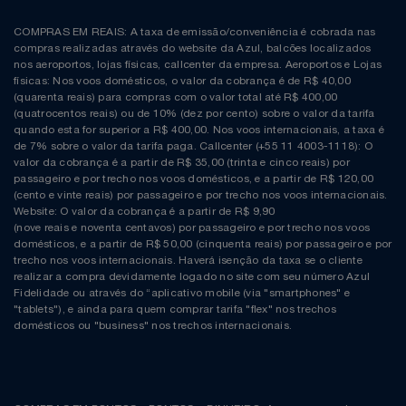
COMPRAS EM REAIS: A taxa de emissão/conveniência é cobrada nas
compras realizadas através do website da Azul, balcões localizados
nos aeroportos, lojas físicas, callcenter da empresa. Aeroportos e Lojas
físicas: Nos voos domésticos, o valor da cobrança é de R$ 40,00
(quarenta reais) para compras com o valor total até R$ 400,00
(quatrocentos reais) ou de 10% (dez por cento) sobre o valor da tarifa
quando esta for superior a R$ 400,00. Nos voos internacionais, a taxa é
de 7% sobre o valor da tarifa paga. Callcenter (+55 11 4003-1118): O
valor da cobrança é a partir de R$ 35,00 (trinta e cinco reais) por
passageiro e por trecho nos voos domésticos, e a partir de R$ 120,00
(cento e vinte reais) por passageiro e por trecho nos voos internacionais.
Website: O valor da cobrança é a partir de R$ 9,90
(nove reais e noventa centavos) por passageiro e por trecho nos voos
domésticos, e a partir de R$ 50,00 (cinquenta reais) por passageiro e por
trecho nos voos internacionais. Haverá isenção da taxa se o cliente
realizar a compra devidamente logado no site com seu número Azul
Fidelidade ou através do “aplicativo mobile (via "smartphones" e
"tablets"), e ainda para quem comprar tarifa "flex" nos trechos
domésticos ou "business" nos trechos internacionais.