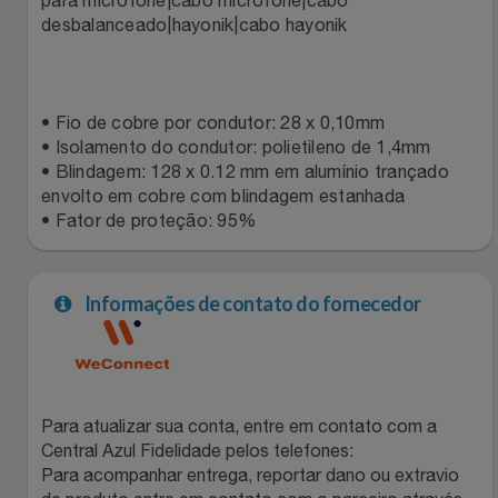
Natal
Natura
desbalanceado|hayonik|cabo hayonik
Notebooks E Tablet
Netshoes
Óculos
Oster
• Fio de cobre por condutor: 28 x 0,10mm
• Isolamento do condutor: polietileno de 1,4mm
• Blindagem: 128 x 0.12 mm em alumínio trançado
Papelaria
Perfumes & Cosméticos
envolto em cobre com blindagem estanhada
• Fator de proteção: 95%
Páscoa
Ponto Frio
Perfumaria
Portal Das Malas
Informações de contato do fornecedor
Perfume
Porto Brasil
Perfumes
Renner
Para atualizar sua conta, entre em contato com a
Central Azul Fidelidade pelos telefones:
Pet
Safe – Escola De Aviação
Para acompanhar entrega, reportar dano ou extravio