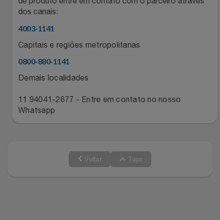
de produto entre em contato com o parceiro através
Relógios
dos canais:
Stanley Pmi
4003-1141
Saúde E Bem-Estar
The Bar
Capitais e regiões metropolitanas
0800-880-1141
TV
Top Store
Demais localidades
Utilidades Industriais
Tramontina
11 94041-2677 - Entre em contato no nosso
Whatsapp
Vestuário
Três Corações
Weconnect
Voltar
Topo