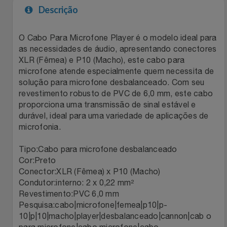
Descrição
Filmes
Lity
Netshoes
O Cabo Para Microfone Player é o modelo ideal para
Informática
Loccitane Au Bresil
Pet Love Saúde
as necessidades de áudio, apresentando conectores
XLR (Fêmea) e P10 (Macho), este cabo para
Jardim
microfone atende especialmente quem necessita de
Loccitane En Provence
Ponto Frio
solução para microfone desbalanceado. Com seu
revestimento robusto de PVC de 6,0 mm, este cabo
Jogos E Consoles
Magalu
Pontos Por Opiniões
proporciona uma transmissão de sinal estável e
durável, ideal para uma variedade de aplicações de
Livros
Meu Resgate Favorito
Portal Das Malas
microfonia.
Tipo:Cabo para microfone desbalanceado
Malas E Mochilas
Mondial
Renner
Cor:Preto
Conector:XLR (Fêmea) x P10 (Macho)
Mercado
Mormaii
Sams Club
Condutor:interno: 2 x 0,22 mm²
Revestimento:PVC 6,0 mm
Móveis
Multi
Topstore
Pesquisa:cabo|microfone|femea|p10|p-
10|p|10|macho|player|desbalanceado|cannon|cab o
para microfone|cabo microfone|cabo