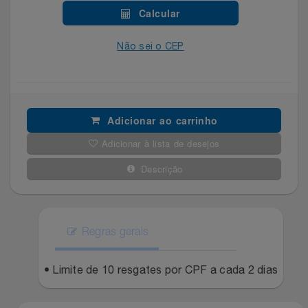
Celulares E Smartphone
SEU VALE TE ESPERANDO
Easylive
Estoque
Calcular
Cosméticos
Não sei o CEP
TOP STORE 8.8
Electrolux
Extra
Cozinha
Extra
Individual
Doações
Fortaleza
Insider
Adicionar ao carrinho
Adicionar à lista de desejos
Eletrodomésticos
Gama Italy
John John
Descrição
Eletroportáteis
Giftty
Le Lis
Esportes
Havanna
Magalu
Regras gerais
Experiências
Hospital De Amor
Méliuz
• Limite de 10 resgates por CPF a cada 2 dias
Ferramentas
Jbl
Natura