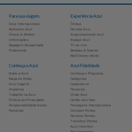
Para sua viagem
Experiência Azul
Voos Internacionais
Ônibus
Aplicativo Azul
Revista Azul
Check-in Mobile
Estacionamento Azul
Informações
Espaço Azul
Bagagem Despachada
TV ao vivo
Fretamento
Bebidas & Snacks
Walt Disney World
Conheça a Azul
Azul Fidelidade
Sobre a Azul
Conheça o Programa
Mapa de Rotas
Categorias
Azul Viagens
Cadastre-se
Imprensa
Parcerias
Trabalhe na Azul
Clube Azul
Política de Privacidade
Cartão Azul Itaú
Responsabilidade Social
Passagens Internacionais
Parcerias
Comprar Pontos
Renovar Pontos
Transferir Pontos
Azul Incentivo
Regulamentos