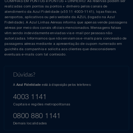
COMPRAS EM PONTOS e PONTOS + DINHEIRO: As reservas podem ser
realizadas com pontos ou pontos + dinheiro pelos canais de
atendimento da Azul Fidelidade (+55 11 4003-1141), lojas físicas,
aeroportos, aplicativos ou pelo website da AZUL (logado na Azul
Fidelidade). A Azul Linhas Aéreas informa que apenas vende passagens
aéreas por meio dos canais oficiais mencionados. Mensagens falsas
vêm sendo indevidamente enviadas via e-mail por pessoas não
autorizadas. Informamos que não enviamos e-mails para concessão de
passagens aéreas mediante a apresentação de cupom numerado em
guichês da companhia e solicita aos clientes que desconsiderem
eventuais e-mails com tal conteúdo.
Dúvidas?
A
está à disposição pelos telefones:
Azul Fidelidade
4003 1141
Capitais e regiões metropolitanas
0800 880 1141
Demais localidades