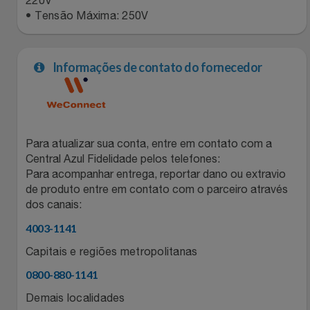
Natal
Natura
• Tensão Máxima: 250V
Notebooks E Tablet
Netshoes
Informações de contato do fornecedor
Óculos
Oster
Papelaria
Perfumes & Cosméticos
Para atualizar sua conta, entre em contato com a
Páscoa
Ponto Frio
Central Azul Fidelidade pelos telefones:
Para acompanhar entrega, reportar dano ou extravio
Perfumaria
Portal Das Malas
de produto entre em contato com o parceiro através
dos canais:
Perfume
Porto Brasil
4003-1141
Capitais e regiões metropolitanas
Perfumes
Renner
0800-880-1141
Pet
Safe – Escola De Aviação
Demais localidades