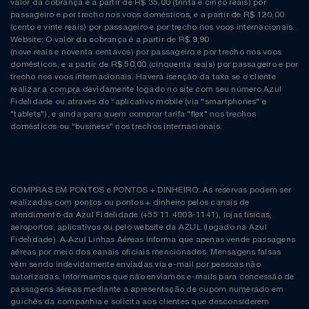
valor da cobrança é a partir de R$ 35,00 (trinta e cinco reais) por
passageiro e por trecho nos voos domésticos, e a partir de R$ 120,00
(cento e vinte reais) por passageiro e por trecho nos voos internacionais.
Website: O valor da cobrança é a partir de R$ 9,90
(nove reais e noventa centavos) por passageiro e por trecho nos voos
domésticos, e a partir de R$ 50,00 (cinquenta reais) por passageiro e por
trecho nos voos internacionais. Haverá isenção da taxa se o cliente
realizar a compra devidamente logado no site com seu número Azul
Fidelidade ou através do “aplicativo mobile (via "smartphones" e
"tablets"), e ainda para quem comprar tarifa "flex" nos trechos
domésticos ou "business" nos trechos internacionais.
COMPRAS EM PONTOS e PONTOS + DINHEIRO: As reservas podem ser
realizadas com pontos ou pontos + dinheiro pelos canais de
atendimento da Azul Fidelidade (+55 11 4003-1141), lojas físicas,
aeroportos, aplicativos ou pelo website da AZUL (logado na Azul
Fidelidade). A Azul Linhas Aéreas informa que apenas vende passagens
aéreas por meio dos canais oficiais mencionados. Mensagens falsas
vêm sendo indevidamente enviadas via e-mail por pessoas não
autorizadas. Informamos que não enviamos e-mails para concessão de
passagens aéreas mediante a apresentação de cupom numerado em
guichês da companhia e solicita aos clientes que desconsiderem