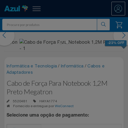
Azul Fidelidade
evious
Nex
Shopping
-23% OFF
Promoções
Informática e Tecnologia
/
Informática
/
Cabos e
7.8 PAYDAY
Departamentos
Adaptadores
Cabo de Força Para Notebook 1,2M
Ar E Ventilação
ATÉ 50% OFF DIA DOS PAIS
Resgate
Preto Megatron
Artesanato
CASAS BAHIA 8.8
All Accor
Acumule Pontos
5520481
HAYA1774
Fornecido e entregue por
WeConnect
Artigos Para Festa
DIA DOS PAIS ATÉ 60% OFF
Asics
Abastece Aí
Selecione uma opção de pagamento:
Meu Resgate Favorito
Áudio E Som
ENTRETENIMENTO PARA TODOS
Associação Voar
Accor