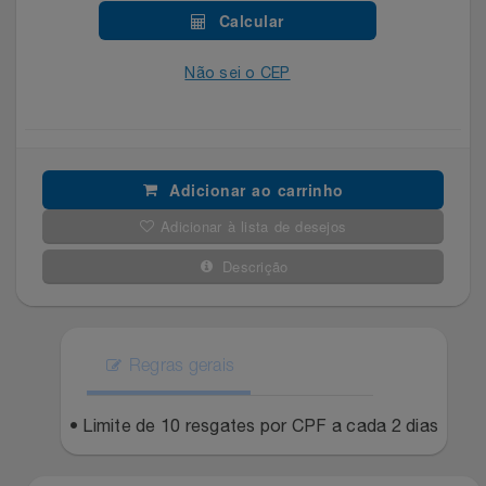
Celulares E Smartphone
SEU VALE TE ESPERANDO
Easylive
Estoque
Calcular
Cosméticos
Não sei o CEP
TOP STORE 8.8
Electrolux
Extra
Cozinha
Extra
Individual
Doações
Fortaleza
Insider
Adicionar ao carrinho
Adicionar à lista de desejos
Eletrodomésticos
Gama Italy
John John
Descrição
Eletroportáteis
Giftty
Le Lis
Esportes
Havanna
Magalu
Regras gerais
Experiências
Hospital De Amor
Méliuz
• Limite de 10 resgates por CPF a cada 2 dias
Ferramentas
Jbl
Natura