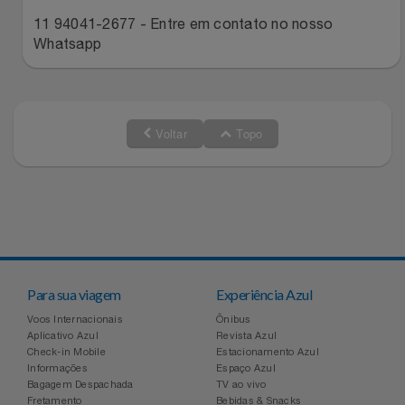
Relógios
Stanley Pmi
11 94041-2677 - Entre em contato no nosso
Whatsapp
Saúde E Bem-Estar
The Bar
TV
Top Store
Voltar
Topo
Utilidades Industriais
Tramontina
Vestuário
Três Corações
Weconnect
Para sua viagem
Experiência Azul
Voos Internacionais
Ônibus
Aplicativo Azul
Revista Azul
Check-in Mobile
Estacionamento Azul
Informações
Espaço Azul
Bagagem Despachada
TV ao vivo
Fretamento
Bebidas & Snacks