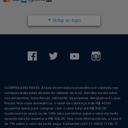
Voltar ao topo
COMPRAS EM REAIS: A taxa de emissão/conveniência é cobrada nas
compras realizadas através do website da Azul, balcões localizados
nos aeroportos, lojas físicas, callcenter da empresa. Aeroportos e Lojas
físicas: Nos voos domésticos, o valor da cobrança é de R$ 40,00
(quarenta reais) para compras com o valor total até R$ 400,00
(quatrocentos reais) ou de 10% (dez por cento) sobre o valor da tarifa
quando esta for superior a R$ 400,00. Nos voos internacionais, a taxa é
de 7% sobre o valor da tarifa paga. Callcenter (+55 11 4003-1118): O