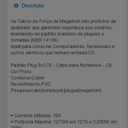
Descrição
Filmes
Lity
Netshoes
Os Cabos de Força da Megatron são produtos de
Informática
Loccitane Au Bresil
Pet Love Saúde
qualidade que garantem segurança aos usuários,
atendendo ao padrão brasileiro de plugues e
Jardim
tomadas (NBR 14136).
Loccitane En Provence
Ponto Frio
Ideal para conectar Computadores, Notebooks e
outros elétricos que tenham entrada C5.
Jogos E Consoles
Magalu
Pontos Por Opiniões
Padrão:Plug 3x0,75 - Cabo para Notebook - C5
Livros
Meu Resgate Favorito
Portal Das Malas
Cor:Preto
Condutor:Cobre
Revestimento:PVC
Malas E Mochilas
Mondial
Renner
Pesquisa:cabo|notebook|plugue|megatron|
Mercado
Mormaii
Sams Club
Móveis
Multi
Topstore
• Corrente Máxima: 10A
• Potência Máxima: 1270W em 127V e 2.200W em
220V