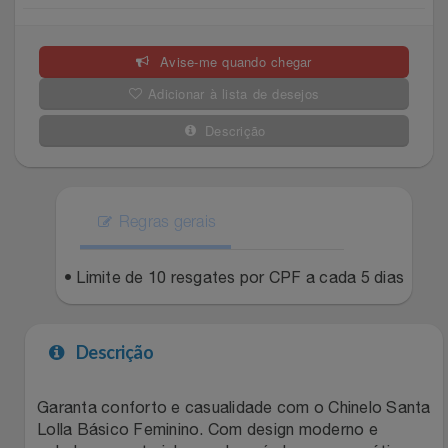
Celulares E Smartphone
Easylive
Estoque
Avise-me quando chegar
Cosméticos
Electrolux
Extra
Adicionar à lista de desejos
Cozinha
Extra
Individual
Descrição
Doações
Fortaleza
Insider
Eletrodomésticos
Regras gerais
Gama Italy
John John
Eletroportáteis
• Limite de 10 resgates por CPF a cada 5 dias
Giftty
Le Lis
Esportes
Havanna
Magalu
Descrição
Experiências
Hospital De Amor
Méliuz
Garanta conforto e casualidade com o Chinelo Santa
Lolla Básico Feminino. Com design moderno e
Ferramentas
Jbl
Natura