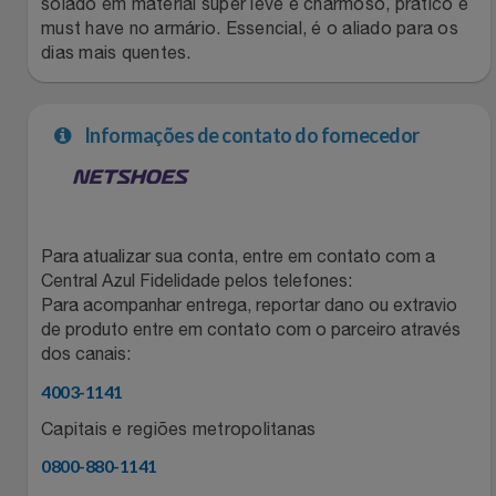
solado em material super leve é charmoso, prático e
must have no armário. Essencial, é o aliado para os
Filmes
Lity
Netshoes
dias mais quentes.
Informática
Loccitane Au Bresil
Pet Love Saúde
Informações de contato do fornecedor
Jardim
Loccitane En Provence
Ponto Frio
Jogos E Consoles
Magalu
Pontos Por Opiniões
Para atualizar sua conta, entre em contato com a
Livros
Meu Resgate Favorito
Portal Das Malas
Central Azul Fidelidade pelos telefones:
Para acompanhar entrega, reportar dano ou extravio
Malas E Mochilas
de produto entre em contato com o parceiro através
Mondial
Renner
dos canais:
Mercado
Mormaii
Sams Club
4003-1141
Capitais e regiões metropolitanas
Móveis
Multi
Topstore
0800-880-1141