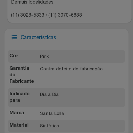
Natal
Natura
Demais localidades
(11) 3028-5333 / (11) 3070-6888
Notebooks E Tablet
Netshoes
Óculos
Oster
Características
Papelaria
Perfumes & Cosméticos
Pink
Cor
Páscoa
Ponto Frio
Contra defeito de fabricação
Garantia
do
Perfumaria
Portal Das Malas
Fabricante
Perfume
Porto Brasil
Dia a Dia
Indicado
para
Perfumes
Renner
Santa Lolla
Marca
Pet
Safe – Escola De Aviação
Sintético
Material