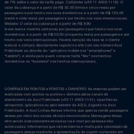
de 7% sobre o valor da tarifa paga. Callcenter (+55 11 4003-1118): O
valor da cobrança é a partir de R$ 35,00 (trinta e cinco reais) por
passageiro e por trecho nos voos domésticos, e a partir de R$ 120,00
(cento e vinte reais) por passageiro e por trecho nos voos internacionais.
Website: O valor da cobrança é a partir de R$ 9,90
(nove reais e noventa centavos) por passageiro e por trecho nos voos
domésticos, e a partir de R$ 50,00 (cinquenta reais) por passageiro e por
trecho nos voos internacionais. Haverá isenção da taxa se o cliente
realizar a compra devidamente logado no site com seu número Azul
Fidelidade ou através do “aplicativo mobile (via "smartphones" e
"tablets"), e ainda para quem comprar tarifa "flex" nos trechos
domésticos ou "business" nos trechos internacionais.
COMPRAS EM PONTOS e PONTOS + DINHEIRO: As reservas podem ser
realizadas com pontos ou pontos + dinheiro pelos canais de
atendimento da Azul Fidelidade (+55 11 4003-1141), lojas físicas,
aeroportos, aplicativos ou pelo website da AZUL (logado na Azul
Fidelidade). A Azul Linhas Aéreas informa que apenas vende passagens
aéreas por meio dos canais oficiais mencionados. Mensagens falsas
vêm sendo indevidamente enviadas via e-mail por pessoas não
autorizadas. Informamos que não enviamos e-mails para concessão de
passagens aéreas mediante a apresentação de cupom numerado em