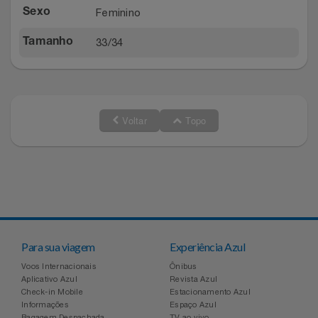
Feminino
Sexo
Relógios
Stanley Pmi
33/34
Tamanho
Saúde E Bem-Estar
The Bar
TV
Top Store
Voltar
Topo
Utilidades Industriais
Tramontina
Vestuário
Três Corações
Weconnect
Para sua viagem
Experiência Azul
Voos Internacionais
Ônibus
Aplicativo Azul
Revista Azul
Check-in Mobile
Estacionamento Azul
Informações
Espaço Azul
Bagagem Despachada
TV ao vivo