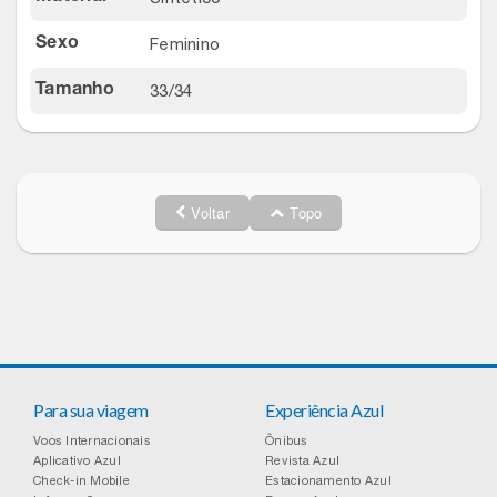
Relógios
Stanley Pmi
Feminino
Sexo
Saúde E Bem-Estar
The Bar
33/34
Tamanho
TV
Top Store
Utilidades Industriais
Tramontina
Voltar
Topo
Vestuário
Três Corações
Weconnect
Para sua viagem
Experiência Azul
Voos Internacionais
Ônibus
Aplicativo Azul
Revista Azul
Check-in Mobile
Estacionamento Azul