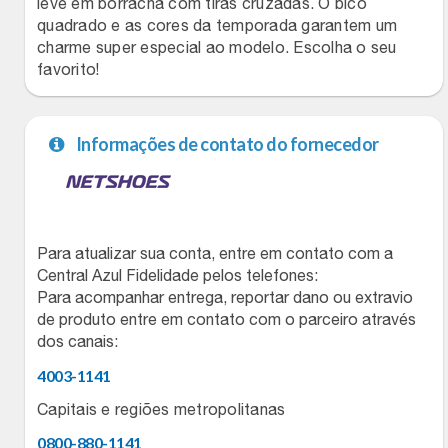
leve em borracha com tiras cruzadas. O bico
quadrado e as cores da temporada garantem um
Filmes
Lity
Netshoes
charme super especial ao modelo. Escolha o seu
favorito!
Informática
Loccitane Au Bresil
Pet Love Saúde
Jardim
Loccitane En Provence
Ponto Frio
Informações de contato do fornecedor
Jogos E Consoles
Magalu
Pontos Por Opiniões
Livros
Meu Resgate Favorito
Portal Das Malas
Para atualizar sua conta, entre em contato com a
Central Azul Fidelidade pelos telefones:
Malas E Mochilas
Para acompanhar entrega, reportar dano ou extravio
Mondial
Renner
de produto entre em contato com o parceiro através
dos canais:
Mercado
Mormaii
Sams Club
4003-1141
Móveis
Multi
Topstore
Capitais e regiões metropolitanas
0800-880-1141