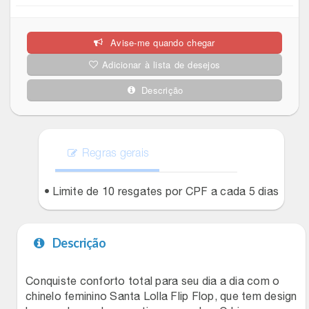
Celulares E Smartphone
Easylive
Estoque
Avise-me quando chegar
Cosméticos
Electrolux
Extra
Adicionar à lista de desejos
Cozinha
Extra
Individual
Descrição
Doações
Fortaleza
Insider
Eletrodomésticos
Regras gerais
Gama Italy
John John
Eletroportáteis
• Limite de 10 resgates por CPF a cada 5 dias
Giftty
Le Lis
Esportes
Havanna
Magalu
Descrição
Experiências
Hospital De Amor
Méliuz
Conquiste conforto total para seu dia a dia com o
chinelo feminino Santa Lolla Flip Flop, que tem design
Ferramentas
Jbl
Natura