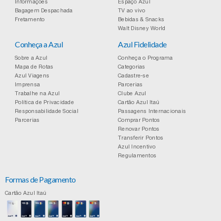
Informações
Espaço Azul
Bagagem Despachada
TV ao vivo
Fretamento
Bebidas & Snacks
Walt Disney World
Conheça a Azul
Azul Fidelidade
Sobre a Azul
Conheça o Programa
Mapa de Rotas
Categorias
Azul Viagens
Cadastre-se
Imprensa
Parcerias
Trabalhe na Azul
Clube Azul
Política de Privacidade
Cartão Azul Itaú
Responsabilidade Social
Passagens Internacionais
Parcerias
Comprar Pontos
Renovar Pontos
Transferir Pontos
Azul Incentivo
Regulamentos
Formas de Pagamento
Cartão Azul Itaú