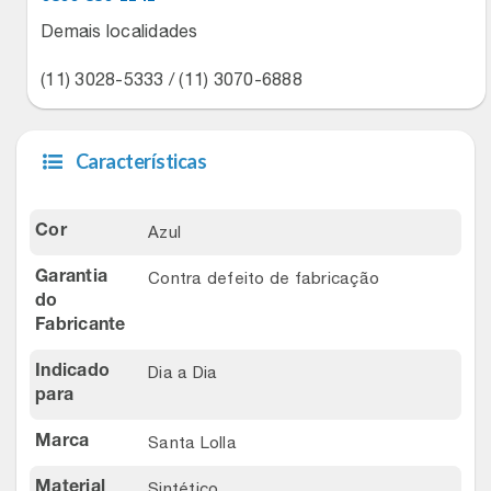
Natal
Natura
Demais localidades
Notebooks E Tablet
Netshoes
(11) 3028-5333 / (11) 3070-6888
Óculos
Oster
Características
Papelaria
Perfumes & Cosméticos
Páscoa
Azul
Cor
Ponto Frio
Contra defeito de fabricação
Garantia
Perfumaria
Portal Das Malas
do
Fabricante
Perfume
Porto Brasil
Dia a Dia
Indicado
para
Perfumes
Renner
Santa Lolla
Marca
Pet
Safe – Escola De Aviação
Sintético
Material