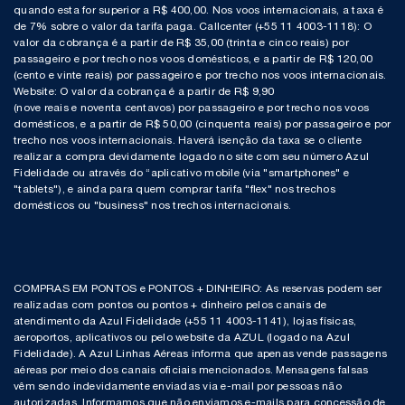
quando esta for superior a R$ 400,00. Nos voos internacionais, a taxa é
de 7% sobre o valor da tarifa paga. Callcenter (+55 11 4003-1118): O
valor da cobrança é a partir de R$ 35,00 (trinta e cinco reais) por
passageiro e por trecho nos voos domésticos, e a partir de R$ 120,00
(cento e vinte reais) por passageiro e por trecho nos voos internacionais.
Website: O valor da cobrança é a partir de R$ 9,90
(nove reais e noventa centavos) por passageiro e por trecho nos voos
domésticos, e a partir de R$ 50,00 (cinquenta reais) por passageiro e por
trecho nos voos internacionais. Haverá isenção da taxa se o cliente
realizar a compra devidamente logado no site com seu número Azul
Fidelidade ou através do “aplicativo mobile (via "smartphones" e
"tablets"), e ainda para quem comprar tarifa "flex" nos trechos
domésticos ou "business" nos trechos internacionais.
COMPRAS EM PONTOS e PONTOS + DINHEIRO: As reservas podem ser
realizadas com pontos ou pontos + dinheiro pelos canais de
atendimento da Azul Fidelidade (+55 11 4003-1141), lojas físicas,
aeroportos, aplicativos ou pelo website da AZUL (logado na Azul
Fidelidade). A Azul Linhas Aéreas informa que apenas vende passagens
aéreas por meio dos canais oficiais mencionados. Mensagens falsas
vêm sendo indevidamente enviadas via e-mail por pessoas não
autorizadas. Informamos que não enviamos e-mails para concessão de