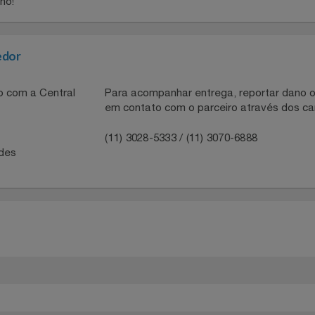
 Dok Soul Teen reúne versatilidade e um perfil mais despoja
ais que proporcionam conforto e facilitam o calce, além de 
queno!
necedor
ntato com a Central
Para acompanhar entrega, reportar 
em contato com o parceiro através 
41
(11) 3028-5333 / (11) 3070-6888
idades