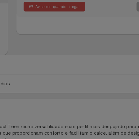
Avise-me quando chegar
a 5 dias