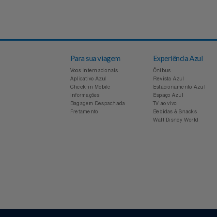
Voltar
Notebooks E Tablet
Óculos
Papelaria
Páscoa
Para sua viagem
Experiência Azul
Voos Internacionais
Ônibus
Perfumaria
Aplicativo Azul
Revista Azul
Check-in Mobile
Estacionamento Azul
Informações
Espaço Azul
Perfume
Bagagem Despachada
TV ao vivo
Fretamento
Bebidas & Snacks
Walt Disney World
Perfumes
Pet