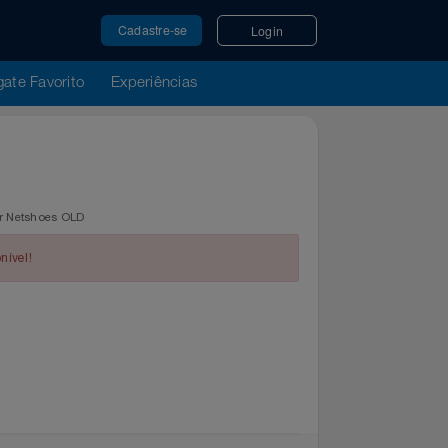
Cadastre-se
Login
u Resgate Favorito
Experiências
regue por Netshoes OLD
indisponível!