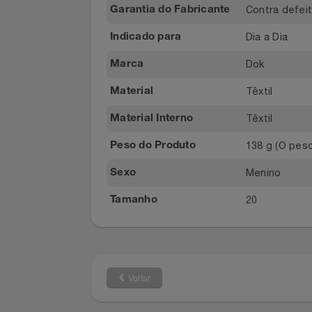
Cano Baix
Altura do Cano
Filmes
Preto
Cor
Informática
Contra de
Garantia do Fabricante
Dia a Dia
Indicado para
Jardim
Dok
Marca
Jogos E Consoles
Têxtil
Material
Livros
Têxtil
Material Interno
138 g (O 
Malas E Mochilas
Peso do Produto
Menino
Sexo
Mercado
20
Tamanho
Móveis
Natal