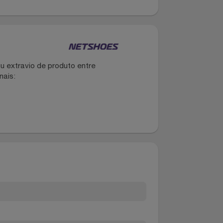
do para marcar presença no visual da criançada.
design liso que possibilita diversas
dano ou extravio de produto entre
dos canais: