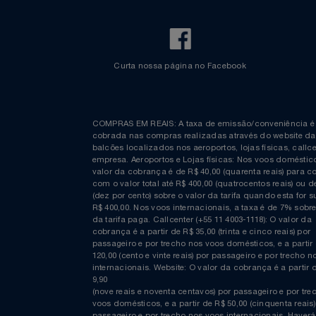
Relógios
Saúde E Bem-Estar
TV
Utilidades Industriais
Curta nossa página no Facebook
Vestuário
COMPRAS EM REAIS: A taxa de emissão/conveniênc
cobrada nas compras realizadas através do website
balcões localizados nos aeroportos, lojas físicas, c
empresa. Aeroportos e Lojas físicas: Nos voos domés
valor da cobrança é de R$ 40,00 (quarenta reais) p
com o valor total até R$ 400,00 (quatrocentos reais)
(dez por cento) sobre o valor da tarifa quando esta f
R$ 400,00. Nos voos internacionais, a taxa é de 7% s
da tarifa paga. Callcenter (+55 11 4003-1118): O valor