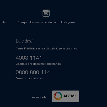
l do Youtube
Compartilhe sua experiência no Instagram
Dúvidas?
s
elos
A
está à disposição pelos telefones:
Azul Fidelidade
41),
AZUL
4003 1141
a que
iais
Capitais e regiões metropolitanas
te
mamos
0800 880 1141