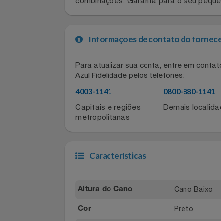
Prático e estiloso, o slip on infantil
Celulares E Smartphone
Este modelo conta com elásticos later
combinações. Garanta para o seu pe
Cosméticos
Cozinha
Informações de contato do for
Doações
Para atualizar sua conta, entre em co
Azul Fidelidade pelos telefones:
Eletrodomésticos
4003-1141
0800-880-11
Eletroportáteis
Capitais e regiões
Demais local
metropolitanas
Esportes
Experiências
Características
Ferramentas