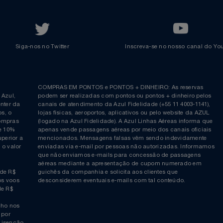
Voltar ao topo
Siga-nos no Twitter
Inscreva-se no nosso cana
ia é
COMPRAS EM PONTOS e PONTOS + DINHEIRO: As reserva
 da Azul,
podem ser realizadas com pontos ou pontos + dinheiro p
allcenter da
canais de atendimento da Azul Fidelidade (+55 11 4003-11
ticos, o
lojas físicas, aeroportos, aplicativos ou pelo website da 
ara compras
(logado na Azul Fidelidade). A Azul Linhas Aéreas inform
 ou de 10%
apenas vende passagens aéreas por meio dos canais ofic
or superior a
mencionados. Mensagens falsas vêm sendo indevidamen
obre o valor
enviadas via e-mail por pessoas não autorizadas. Infor
 da
que não enviamos e-mails para concessão de passagens