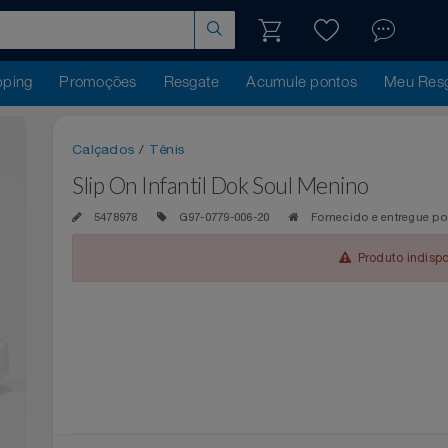
hopping
Promoções
Resgate
Acumule pontos
Me
Calçados
/
Tênis
Slip On Infantil Dok Soul Menino
5478978
G97-0779-006-20
Fornecido e ent
Produto 