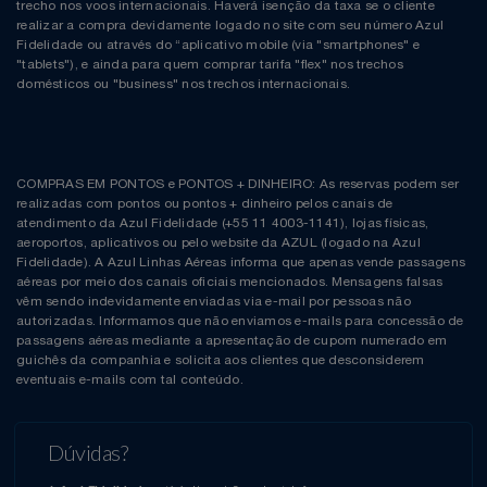
trecho nos voos internacionais. Haverá isenção da taxa se o cliente
realizar a compra devidamente logado no site com seu número Azul
Fidelidade ou através do “aplicativo mobile (via "smartphones" e
"tablets"), e ainda para quem comprar tarifa "flex" nos trechos
domésticos ou "business" nos trechos internacionais.
COMPRAS EM PONTOS e PONTOS + DINHEIRO: As reservas podem ser
realizadas com pontos ou pontos + dinheiro pelos canais de
atendimento da Azul Fidelidade (+55 11 4003-1141), lojas físicas,
aeroportos, aplicativos ou pelo website da AZUL (logado na Azul
Fidelidade). A Azul Linhas Aéreas informa que apenas vende passagens
aéreas por meio dos canais oficiais mencionados. Mensagens falsas
vêm sendo indevidamente enviadas via e-mail por pessoas não
autorizadas. Informamos que não enviamos e-mails para concessão de
passagens aéreas mediante a apresentação de cupom numerado em
guichês da companhia e solicita aos clientes que desconsiderem
eventuais e-mails com tal conteúdo.
Dúvidas?