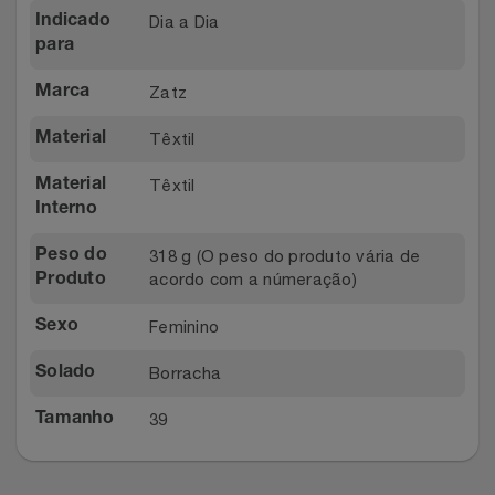
Dia a Dia
Indicado
Relógios
Stanley Pmi
para
Saúde E Bem-Estar
The Bar
Zatz
Marca
Têxtil
TV
Material
Top Store
Têxtil
Material
Utilidades Industriais
Tramontina
Interno
Vestuário
318 g (O peso do produto vária de
Peso do
Três Corações
acordo com a númeração)
Produto
Weconnect
Feminino
Sexo
Borracha
Solado
39
Tamanho