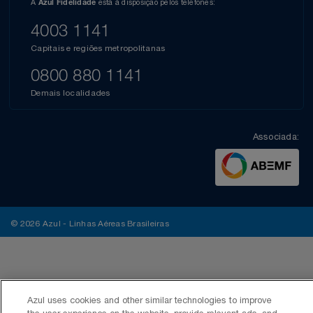
A
está à disposição pelos telefones:
Azul Fidelidade
4003 1141
Capitais e regiões metropolitanas
0800 880 1141
Demais localidades
Associada:
© 2026 Azul - Linhas Aéreas Brasileiras
Azul uses cookies and other similar technologies to improve