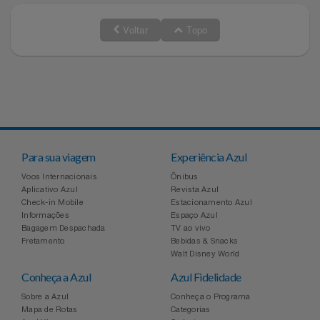
Voltar
Topo
Para sua viagem
Experiência Azul
Voos Internacionais
Ônibus
Aplicativo Azul
Revista Azul
Check-in Mobile
Estacionamento Azul
Informações
Espaço Azul
Bagagem Despachada
TV ao vivo
Fretamento
Bebidas & Snacks
Walt Disney World
Conheça a Azul
Azul Fidelidade
Sobre a Azul
Conheça o Programa
Mapa de Rotas
Categorias