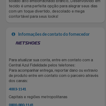
solado alto emborrachado branco, Desenvolvido em
tecido é uma perfeita opção para alegrar seus dias
Filmes
Lity
Netshoes
com um toque divertido, descolado e mega
confortável para seus looks!
Informática
Loccitane Au Bresil
Pet Love Saúde
Jardim
Loccitane En Provence
Ponto Frio
Informações de contato do fornecedor
Jogos E Consoles
Magalu
Pontos Por Opiniões
Livros
Meu Resgate Favorito
Portal Das Malas
Para atualizar sua conta, entre em contato com a
Central Azul Fidelidade pelos telefones:
Malas E Mochilas
Para acompanhar entrega, reportar dano ou extravio
Mondial
Renner
de produto entre em contato com o parceiro através
dos canais:
Mercado
Mormaii
Sams Club
4003-1141
Móveis
Multi
Topstore
Capitais e regiões metropolitanas
0800-880-1141