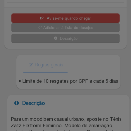
Celulares E Smartphone
SEU VALE TE ESPERANDO
Easylive
Estoque
Avise-me quando chegar
Cosméticos
TOP STORE 8.8
Electrolux
Extra
Adicionar à lista de desejos
Cozinha
Extra
Individual
Descrição
Doações
Fortaleza
Insider
Eletrodomésticos
Regras gerais
Gama Italy
John John
Eletroportáteis
• Limite de 10 resgates por CPF a cada 5 dias
Giftty
Le Lis
Esportes
Havanna
Magalu
Descrição
Experiências
Hospital De Amor
Méliuz
Para um mood bem casual urbano, aposte no Tênis
Zatz Flatform Feminino. Modelo de amarração,
Ferramentas
Jbl
Natura