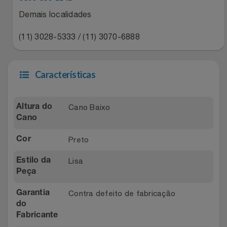
Natal
Natura
Demais localidades
Notebooks E Tablet
Netshoes
(11) 3028-5333 / (11) 3070-6888
Óculos
Oster
Características
Papelaria
Perfumes & Cosméticos
Páscoa
Cano Baixo
Altura do
Ponto Frio
Cano
Perfumaria
Portal Das Malas
Preto
Cor
Perfume
Porto Brasil
Lisa
Estilo da
Peça
Perfumes
Renner
Contra defeito de fabricação
Garantia
do
Pet
Safe – Escola De Aviação
Fabricante