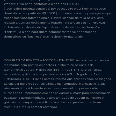
Website: O valor da cobrança é a partir de R$ 9,90
(nove reais e noventa centavos) por passageiro e por trecho nos voos
domésticos, e a partir de R$ 50,00 (cinquenta reais) por passageiro e por
trecho nos voos internacionais. Haverá isenção da taxa se o cliente
realizar a compra devidamente logado no site com seu número Azul
Fidelidade ou através do “aplicativo mobile (via "smartphones" e
"tablets"), e ainda para quem comprar tarifa "flex" nos trechos
domésticos ou "business" nos trechos internacionais.
COMPRAS EM PONTOS e PONTOS + DINHEIRO: As reservas podem ser
realizadas com pontos ou pontos + dinheiro pelos canais de
atendimento da Azul Fidelidade (+55 11 4003-1141), lojas físicas,
aeroportos, aplicativos ou pelo website da AZUL (logado na Azul
Fidelidade). A Azul Linhas Aéreas informa que apenas vende passagens
aéreas por meio dos canais oficiais mencionados. Mensagens falsas
vêm sendo indevidamente enviadas via e-mail por pessoas não
autorizadas. Informamos que não enviamos e-mails para concessão de
passagens aéreas mediante a apresentação de cupom numerado em
guichês da companhia e solicita aos clientes que desconsiderem
eventuais e-mails com tal conteúdo.