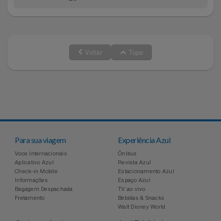
Voltar
Topo
Para sua viagem
Experiência Azul
Voos Internacionais
Ônibus
Aplicativo Azul
Revista Azul
Check-in Mobile
Estacionamento Azul
Informações
Espaço Azul
Bagagem Despachada
TV ao vivo
Fretamento
Bebidas & Snacks
Walt Disney World