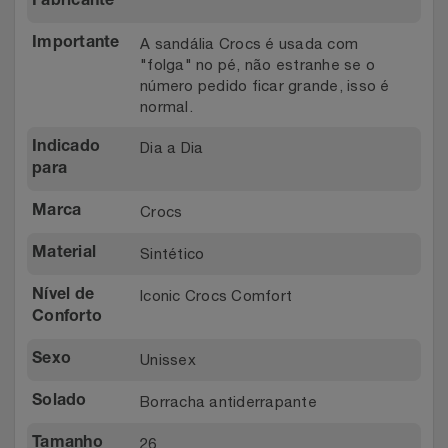
Fabricante
Relógios
Stanley Pmi
A sandália Crocs é usada com
Importante
"folga" no pé, não estranhe se o
Saúde E Bem-Estar
The Bar
número pedido ficar grande, isso é
normal.
TV
Top Store
Dia a Dia
Indicado
para
Utilidades Industriais
Tramontina
Crocs
Marca
Vestuário
Três Corações
Sintético
Material
Weconnect
Iconic Crocs Comfort
Nível de
Conforto
Unissex
Sexo
Borracha antiderrapante
Solado
26
Tamanho