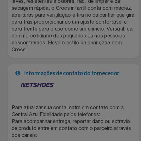
leves, resistentes a odores, fácil de limpar e de
secagem rápida, o Crocs infantil conta com maciez,
Filmes
Lity
Netshoes
aberturas para ventilação e tira no calcanhar que gira
para trás proporcionando um ajuste confortável e
Informática
Loccitane Au Bresil
Pet Love Saúde
para frente para o uso como um chinelo. Versátil, cai
bem no cotidiano dos pequenos ou nos passeios
descontraídos. Eleve o estilo da criançada com
Jardim
Loccitane En Provence
Ponto Frio
Crocs!
Jogos E Consoles
Magalu
Pontos Por Opiniões
Informações de contato do fornecedor
Livros
Meu Resgate Favorito
Portal Das Malas
Malas E Mochilas
Mondial
Renner
Para atualizar sua conta, entre em contato com a
Mercado
Mormaii
Sams Club
Central Azul Fidelidade pelos telefones:
Para acompanhar entrega, reportar dano ou extravio
Móveis
Multi
Topstore
de produto entre em contato com o parceiro através
dos canais: