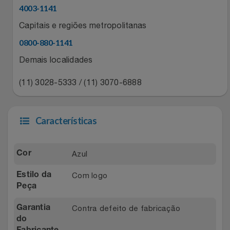
Natal
Natura
4003-1141
Capitais e regiões metropolitanas
Notebooks E Tablet
Netshoes
0800-880-1141
Óculos
Oster
Demais localidades
Papelaria
(11) 3028-5333 / (11) 3070-6888
Perfumes & Cosméticos
Páscoa
Ponto Frio
Características
Perfumaria
Portal Das Malas
Azul
Cor
Perfume
Porto Brasil
Com logo
Estilo da
Peça
Perfumes
Renner
Contra defeito de fabricação
Garantia
Pet
Safe – Escola De Aviação
do