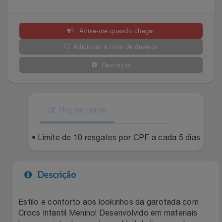
Celulares E Smartphone
Easylive
Estoque
Avise-me quando chegar
Cosméticos
Electrolux
Extra
Adicionar à lista de desejos
Cozinha
Extra
Individual
Descrição
Doações
Fortaleza
Insider
Eletrodomésticos
Regras gerais
Gama Italy
John John
Eletroportáteis
• Limite de 10 resgates por CPF a cada 5 dias
Giftty
Le Lis
Esportes
Havanna
Magalu
Descrição
Experiências
Hospital De Amor
Méliuz
Estilo e conforto aos lookinhos da garotada com
Crocs Infantil Menino! Desenvolvido em materiais
Ferramentas
Jbl
Natura