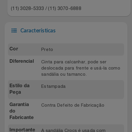
Natal
Natura
(11) 3028-5333 / (11) 3070-6888
Notebooks E Tablet
Netshoes
Características
Óculos
Oster
Papelaria
Perfumes & Cosméticos
Preto
Cor
Cinta para calcanhar, pode ser
Páscoa
Diferencial
Ponto Frio
deslocada para frente e usá-la como
sandália ou tamanco.
Perfumaria
Portal Das Malas
Estampada
Estilo da
Perfume
Peça
Porto Brasil
Contra Defeito de Fabricação
Garantia
Perfumes
Renner
do
Fabricante
Pet
Safe – Escola De Aviação
A sandália Crocs é usada com
Importante