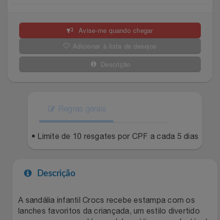
Celulares E Smartphone
Easylive
Estoque
Avise-me quando chegar
Cosméticos
Electrolux
Extra
Adicionar à lista de desejos
Cozinha
Extra
Individual
Descrição
Doações
Fortaleza
Insider
Eletrodomésticos
Regras gerais
Gama Italy
John John
Eletroportáteis
• Limite de 10 resgates por CPF a cada 5 dias
Giftty
Le Lis
Esportes
Havanna
Magalu
Descrição
Experiências
Hospital De Amor
Méliuz
A sandália infantil Crocs recebe estampa com os
lanches favoritos da criançada, um estilo divertido
Ferramentas
Jbl
Natura