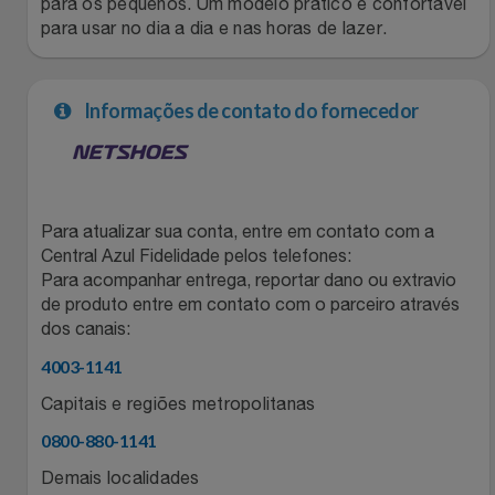
para os pequenos. Um modelo prático e confortável
para usar no dia a dia e nas horas de lazer.
Filmes
Lity
Netshoes
Informática
Loccitane Au Bresil
Pet Love Saúde
Informações de contato do fornecedor
Jardim
Loccitane En Provence
Ponto Frio
Jogos E Consoles
Magalu
Pontos Por Opiniões
Para atualizar sua conta, entre em contato com a
Central Azul Fidelidade pelos telefones:
Livros
Meu Resgate Favorito
Portal Das Malas
Para acompanhar entrega, reportar dano ou extravio
de produto entre em contato com o parceiro através
Malas E Mochilas
dos canais:
Mondial
Renner
4003-1141
Mercado
Mormaii
Sams Club
Capitais e regiões metropolitanas
0800-880-1141
Móveis
Multi
Topstore
Demais localidades