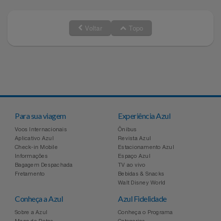
Voltar
Topo
Para sua viagem
Experiência Azul
Voos Internacionais
Ônibus
Aplicativo Azul
Revista Azul
Check-in Mobile
Estacionamento Azul
Informações
Espaço Azul
Bagagem Despachada
TV ao vivo
Fretamento
Bebidas & Snacks
Walt Disney World
Conheça a Azul
Azul Fidelidade
Sobre a Azul
Conheça o Programa
Mapa de Rotas
Categorias