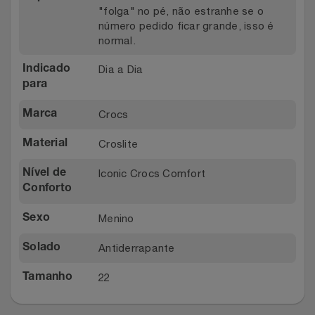
"folga" no pé, não estranhe se o
Relógios
Stanley Pmi
número pedido ficar grande, isso é
normal.
Saúde E Bem-Estar
The Bar
Dia a Dia
Indicado
para
TV
Top Store
Crocs
Marca
Utilidades Industriais
Tramontina
Croslite
Material
Vestuário
Três Corações
Iconic Crocs Comfort
Nível de
Conforto
Weconnect
Menino
Sexo
Antiderrapante
Solado
22
Tamanho