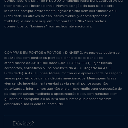
domésticos, e a partir de R$ 50,00 (cinquenta reais) por passageiro e por
trecho nos voos internacionais. Haverá isenção da taxa se o cliente
realizar a compra devidamente logado no site com seu número Azul
Fidelidade ou através do “aplicativo mobile (via "smartphones" e
"tablets"), e ainda para quem comprar tarifa "flex" nos trechos
domésticos ou "business" nos trechos internacionais.
COMPRAS EM PONTOS e PONTOS + DINHEIRO: As reservas podem ser
realizadas com pontos ou pontos + dinheiro pelos canais de
atendimento da Azul Fidelidade (+55 11 4003-1141), lojas físicas,
aeroportos, aplicativos ou pelo website da AZUL (logado na Azul
Fidelidade). A Azul Linhas Aéreas informa que apenas vende passagens
aéreas por meio dos canais oficiais mencionados. Mensagens falsas
vêm sendo indevidamente enviadas via e-mail por pessoas não
autorizadas. Informamos que não enviamos e-mails para concessão de
passagens aéreas mediante a apresentação de cupom numerado em
guichês da companhia e solicita aos clientes que desconsiderem
eventuais e-mails com tal conteúdo.
Dúvidas?