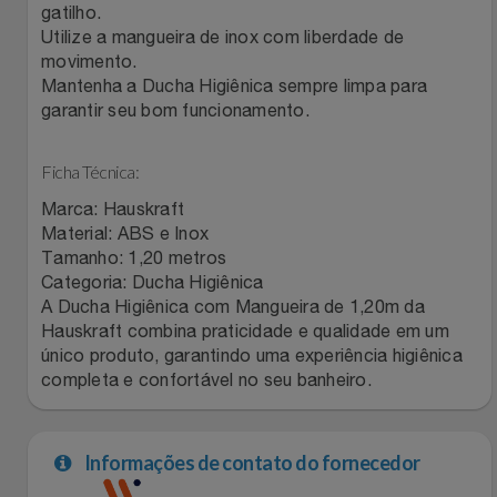
gatilho.
Relógios
Stanley Pmi
Utilize a mangueira de inox com liberdade de
movimento.
Saúde E Bem-Estar
Mantenha a Ducha Higiênica sempre limpa para
The Bar
garantir seu bom funcionamento.
TV
Top Store
Ficha Técnica:
Utilidades Industriais
Tramontina
Marca: Hauskraft
Material: ABS e Inox
Vestuário
Tamanho: 1,20 metros
Três Corações
Categoria: Ducha Higiênica
A Ducha Higiênica com Mangueira de 1,20m da
Weconnect
Hauskraft combina praticidade e qualidade em um
único produto, garantindo uma experiência higiênica
completa e confortável no seu banheiro.
Informações de contato do fornecedor