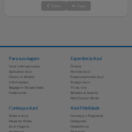
Voltar
Topo
Para sua viagem
Experiência Azul
Voos Internacionais
Ônibus
Aplicativo Azul
Revista Azul
Check-in Mobile
Estacionamento Azul
Informações
Espaço Azul
Bagagem Despachada
TV ao vivo
Fretamento
Bebidas & Snacks
Walt Disney World
Conheça a Azul
Azul Fidelidade
Sobre a Azul
Conheça o Programa
Mapa de Rotas
Categorias
Azul Viagens
Cadastre-se
Imprensa
Parcerias