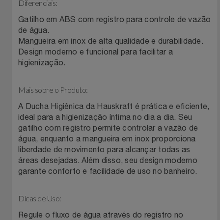
Natal
Diferenciais:
Natura
Gatilho em ABS com registro para controle de vazão
Notebooks E Tablet
Netshoes
de água.
Mangueira em inox de alta qualidade e durabilidade.
Design moderno e funcional para facilitar a
Óculos
Oster
higienização.
Papelaria
Perfumes & Cosméticos
Mais sobre o Produto:
Páscoa
Ponto Frio
A Ducha Higiênica da Hauskraft é prática e eficiente,
ideal para a higienização íntima no dia a dia. Seu
gatilho com registro permite controlar a vazão de
Perfumaria
Portal Das Malas
água, enquanto a mangueira em inox proporciona
liberdade de movimento para alcançar todas as
Perfume
Porto Brasil
áreas desejadas. Além disso, seu design moderno
garante conforto e facilidade de uso no banheiro.
Perfumes
Renner
Dicas de Uso:
Pet
Safe – Escola De Aviação
Regule o fluxo de água através do registro no