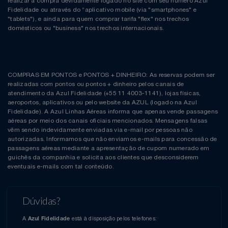
realizar a compra devidamente logado no site com seu número Azul
Fidelidade ou através do “aplicativo mobile (via "smartphones" e
"tablets"), e ainda para quem comprar tarifa "flex" nos trechos
domésticos ou "business" nos trechos internacionais.
COMPRAS EM PONTOS e PONTOS + DINHEIRO: As reservas podem ser
realizadas com pontos ou pontos + dinheiro pelos canais de
atendimento da Azul Fidelidade (+55 11 4003-1141), lojas físicas,
aeroportos, aplicativos ou pelo website da AZUL (logado na Azul
Fidelidade). A Azul Linhas Aéreas informa que apenas vende passagens
aéreas por meio dos canais oficiais mencionados. Mensagens falsas
vêm sendo indevidamente enviadas via e-mail por pessoas não
autorizadas. Informamos que não enviamos e-mails para concessão de
passagens aéreas mediante a apresentação de cupom numerado em
guichês da companhia e solicita aos clientes que desconsiderem
eventuais e-mails com tal conteúdo.
Dúvidas?
A
está à disposição pelos telefones:
Azul Fidelidade