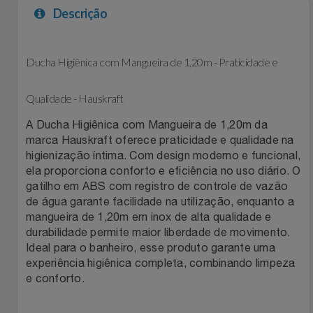
Descrição
Filmes
Lity
Netshoes
Informática
Ducha Higiênica com Mangueira de 1,20m - Praticidade e
Loccitane Au Bresil
Pet Love Saúde
Jardim
Qualidade - Hauskraft
Loccitane En Provence
Ponto Frio
A Ducha Higiênica com Mangueira de 1,20m da
Jogos E Consoles
Magalu
Pontos Por Opiniões
marca Hauskraft oferece praticidade e qualidade na
higienização íntima. Com design moderno e funcional,
Livros
ela proporciona conforto e eficiência no uso diário. O
Meu Resgate Favorito
Portal Das Malas
gatilho em ABS com registro de controle de vazão
de água garante facilidade na utilização, enquanto a
Malas E Mochilas
Mondial
Renner
mangueira de 1,20m em inox de alta qualidade e
durabilidade permite maior liberdade de movimento.
Mercado
Mormaii
Sams Club
Ideal para o banheiro, esse produto garante uma
experiência higiênica completa, combinando limpeza
e conforto.
Móveis
Multi
Topstore