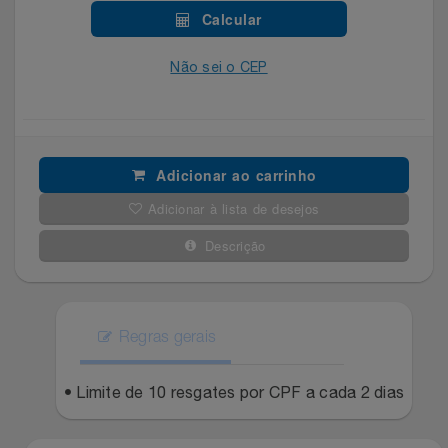
Celulares E Smartphone
SEU VALE TE ESPERANDO
Easylive
Estoque
Calcular
Cosméticos
Não sei o CEP
TOP STORE 8.8
Electrolux
Extra
Cozinha
Extra
Individual
Doações
Fortaleza
Insider
Adicionar ao carrinho
Adicionar à lista de desejos
Eletrodomésticos
Gama Italy
John John
Descrição
Eletroportáteis
Giftty
Le Lis
Esportes
Havanna
Magalu
Regras gerais
Experiências
Hospital De Amor
Méliuz
• Limite de 10 resgates por CPF a cada 2 dias
Ferramentas
Jbl
Natura