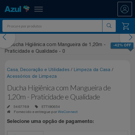
Azul Fidelidade
evious
Nex
Shopping
-42% OFF
Promoções
Casa, Decoração e Utilidades
/
Limpeza da Casa
/
7.8 PAYDAY
Departamentos
Acessórios de Limpeza
Ducha Higiênica com Mangueira de
Ar E Ventilação
ATÉ 50% OFF DIA DOS PAIS
Resgate
1,20m - Praticidade e Qualidade
Artesanato
CASAS BAHIA 8.8
All Accor
Acumule Pontos
5467769
ETTI90654
Fornecido e entregue por
WeConnect
Artigos Para Festa
DIA DOS PAIS ATÉ 60% OFF
Asics
Abastece Aí
Selecione uma opção de pagamento:
Meu Resgate Favorito
Áudio E Som
ENTRETENIMENTO PARA TODOS
Associação Voar
Accor