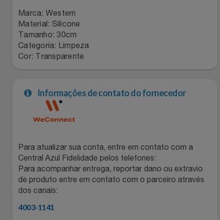
Relógios
Stanley Pmi
Marca: Western
Material: Silicone
Tamanho: 30cm
Saúde E Bem-Estar
The Bar
Categoria: Limpeza
Cor: Transparente
TV
Top Store
Utilidades Industriais
Tramontina
Informações de contato do fornecedor
Vestuário
Três Corações
Weconnect
Para atualizar sua conta, entre em contato com a
Central Azul Fidelidade pelos telefones:
Para acompanhar entrega, reportar dano ou extravio
de produto entre em contato com o parceiro através
dos canais:
4003-1141