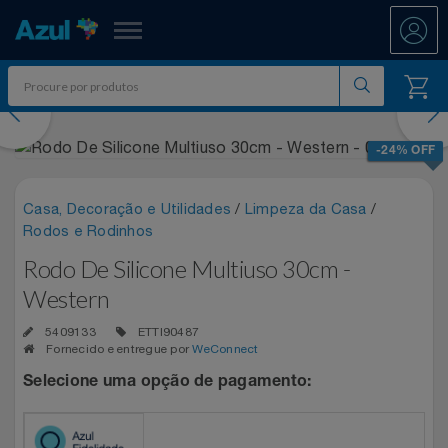
Azul Fidelidade
evious
Nex
Shopping
-24% OFF
Promoções
Casa, Decoração e Utilidades
/
Limpeza da Casa
/
Rodos e Rodinhos
7.8 PAYDAY
Departamentos
Rodo De Silicone Multiuso 30cm -
Ar E Ventilação
ATÉ 50% OFF DIA DOS PAIS
Western
Resgate
5409133
ETTI90487
Artesanato
CASAS BAHIA 8.8
All Accor
Fornecido e entregue por
WeConnect
Acumule Pontos
Selecione uma opção de pagamento:
Artigos Para Festa
DIA DOS PAIS ATÉ 60% OFF
Asics
Abastece Aí
Meu Resgate Favorito
Áudio E Som
ENTRETENIMENTO PARA TODOS
Associação Voar
Accor