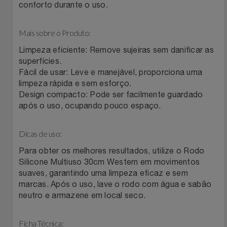
Natal
Natura
conforto durante o uso.
Notebooks E Tablet
Netshoes
Mais sobre o Produto:
Limpeza eficiente: Remove sujeiras sem danificar as
Óculos
Oster
superfícies.
Fácil de usar: Leve e manejável, proporciona uma
Papelaria
Perfumes & Cosméticos
limpeza rápida e sem esforço.
Design compacto: Pode ser facilmente guardado
após o uso, ocupando pouco espaço.
Páscoa
Ponto Frio
Perfumaria
Dicas de uso:
Portal Das Malas
Para obter os melhores resultados, utilize o Rodo
Perfume
Porto Brasil
Silicone Multiuso 30cm Western em movimentos
suaves, garantindo uma limpeza eficaz e sem
marcas. Após o uso, lave o rodo com água e sabão
Perfumes
Renner
neutro e armazene em local seco.
Pet
Safe – Escola De Aviação
Ficha Técnica: