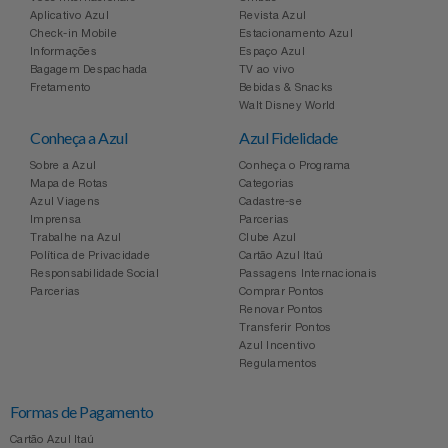
Aplicativo Azul
Revista Azul
Check-in Mobile
Estacionamento Azul
Informações
Espaço Azul
Bagagem Despachada
TV ao vivo
Fretamento
Bebidas & Snacks
Walt Disney World
Conheça a Azul
Azul Fidelidade
Sobre a Azul
Conheça o Programa
Mapa de Rotas
Categorias
Azul Viagens
Cadastre-se
Imprensa
Parcerias
Trabalhe na Azul
Clube Azul
Política de Privacidade
Cartão Azul Itaú
Responsabilidade Social
Passagens Internacionais
Parcerias
Comprar Pontos
Renovar Pontos
Transferir Pontos
Azul Incentivo
Regulamentos
Formas de Pagamento
Cartão Azul Itaú