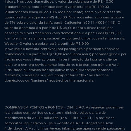
físicas: Nos voos domésticos, o valor da cobrança é de R$ 40,00
(quarenta reais) para compras com o valor total até R$ 400,00
(quatrocentos reais) ou de 10% (dez por cento) sobre o valor da tarifa
quando esta for superior a R$ 400,00. Nos voos internacionais, a taxa é
de 7% sobre o valor da tarifa paga. Callcenter (+55 11 4003-1118): O
valor da cobrança é a partir de R$ 35,00 (trinta e cinco reais) por
passageiro e por trecho nos voos domésticos, e a partir de R$ 120,00
(cento e vinte reais) por passageiro e por trecho nos voos internacionais.
Website: O valor da cobrança é a partir de R$ 9,90
(nove reais e noventa centavos) por passageiro e por trecho nos voos
domésticos, e a partir de R$ 50,00 (cinquenta reais) por passageiro e por
trecho nos voos internacionais. Haverá isenção da taxa se o cliente
realizar a compra devidamente logado no site com seu número Azul
Fidelidade ou através do “aplicativo mobile (via "smartphones" e
"tablets"), e ainda para quem comprar tarifa "flex" nos trechos
domésticos ou "business" nos trechos internacionais.
COMPRAS EM PONTOS e PONTOS + DINHEIRO: As reservas podem ser
realizadas com pontos ou pontos + dinheiro pelos canais de
atendimento da Azul Fidelidade (+55 11 4003-1141), lojas físicas,
aeroportos, aplicativos ou pelo website da AZUL (logado na Azul
Fidelidade). A Azul Linhas Aéreas informa que apenas vende passagens