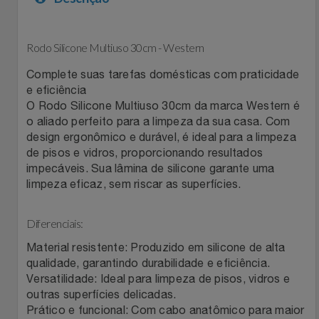
Filmes
Lity
Netshoes
Rodo Silicone Multiuso 30cm - Western
Informática
Loccitane Au Bresil
Pet Love Saúde
Complete suas tarefas domésticas com praticidade
e eficiência
Jardim
Loccitane En Provence
Ponto Frio
O Rodo Silicone Multiuso 30cm da marca Western é
o aliado perfeito para a limpeza da sua casa. Com
Jogos E Consoles
design ergonômico e durável, é ideal para a limpeza
Magalu
Pontos Por Opiniões
de pisos e vidros, proporcionando resultados
impecáveis. Sua lâmina de silicone garante uma
Livros
Meu Resgate Favorito
Portal Das Malas
limpeza eficaz, sem riscar as superfícies.
Malas E Mochilas
Mondial
Renner
Diferenciais:
Mercado
Material resistente: Produzido em silicone de alta
Mormaii
Sams Club
qualidade, garantindo durabilidade e eficiência.
Versatilidade: Ideal para limpeza de pisos, vidros e
Móveis
Multi
Topstore
outras superfícies delicadas.
Prático e funcional: Com cabo anatômico para maior