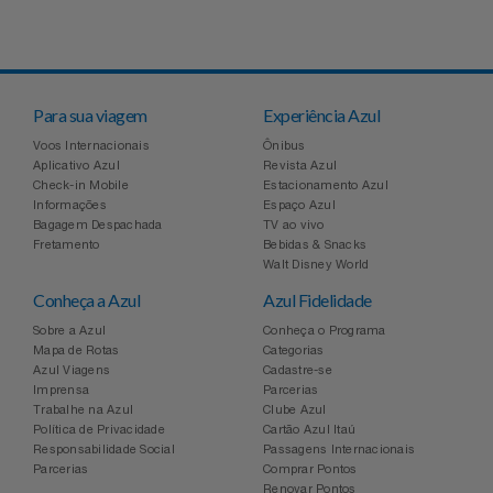
Para sua viagem
Experiência Azul
Voos Internacionais
Ônibus
Aplicativo Azul
Revista Azul
Check-in Mobile
Estacionamento Azul
Informações
Espaço Azul
Bagagem Despachada
TV ao vivo
Fretamento
Bebidas & Snacks
Walt Disney World
Conheça a Azul
Azul Fidelidade
Sobre a Azul
Conheça o Programa
Mapa de Rotas
Categorias
Azul Viagens
Cadastre-se
Imprensa
Parcerias
Trabalhe na Azul
Clube Azul
Política de Privacidade
Cartão Azul Itaú
Responsabilidade Social
Passagens Internacionais
Parcerias
Comprar Pontos
Renovar Pontos