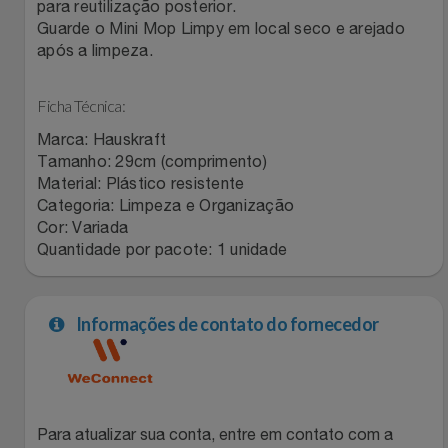
Natal
Natura
para reutilização posterior.
Guarde o Mini Mop Limpy em local seco e arejado
após a limpeza.
Notebooks E Tablet
Netshoes
Ficha Técnica:
Óculos
Oster
Marca: Hauskraft
Papelaria
Tamanho: 29cm (comprimento)
Perfumes & Cosméticos
Material: Plástico resistente
Categoria: Limpeza e Organização
Páscoa
Ponto Frio
Cor: Variada
Quantidade por pacote: 1 unidade
Perfumaria
Portal Das Malas
Perfume
Porto Brasil
Informações de contato do fornecedor
Perfumes
Renner
Pet
Safe – Escola De Aviação
Para atualizar sua conta, entre em contato com a