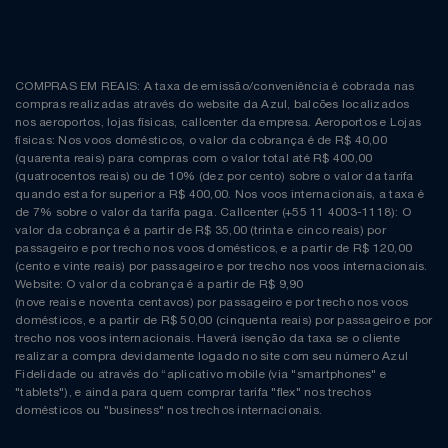
COMPRAS EM REAIS: A taxa de emissão/conveniência é cobrada nas
compras realizadas através do website da Azul, balcões localizados
nos aeroportos, lojas físicas, callcenter da empresa. Aeroportos e Lojas
físicas: Nos voos domésticos, o valor da cobrança é de R$ 40,00
(quarenta reais) para compras com o valor total até R$ 400,00
(quatrocentos reais) ou de 10% (dez por cento) sobre o valor da tarifa
quando esta for superior a R$ 400,00. Nos voos internacionais, a taxa é
de 7% sobre o valor da tarifa paga. Callcenter (+55 11 4003-1118): O
valor da cobrança é a partir de R$ 35,00 (trinta e cinco reais) por
passageiro e por trecho nos voos domésticos, e a partir de R$ 120,00
(cento e vinte reais) por passageiro e por trecho nos voos internacionais.
Website: O valor da cobrança é a partir de R$ 9,90
(nove reais e noventa centavos) por passageiro e por trecho nos voos
domésticos, e a partir de R$ 50,00 (cinquenta reais) por passageiro e por
trecho nos voos internacionais. Haverá isenção da taxa se o cliente
realizar a compra devidamente logado no site com seu número Azul
Fidelidade ou através do “aplicativo mobile (via "smartphones" e
"tablets"), e ainda para quem comprar tarifa "flex" nos trechos
domésticos ou "business" nos trechos internacionais.