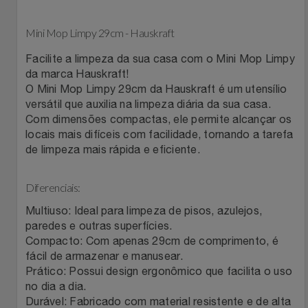
Celulares E Smartphone
Easylive
Estoque
Mini Mop Limpy 29cm - Hauskraft
Cosméticos
Electrolux
Extra
Facilite a limpeza da sua casa com o Mini Mop Limpy
da marca Hauskraft!
Cozinha
Extra
Individual
O Mini Mop Limpy 29cm da Hauskraft é um utensílio
versátil que auxilia na limpeza diária da sua casa.
Doações
Com dimensões compactas, ele permite alcançar os
Fortaleza
Insider
locais mais difíceis com facilidade, tornando a tarefa
de limpeza mais rápida e eficiente.
Eletrodomésticos
Gama Italy
John John
Diferenciais:
Eletroportáteis
Giftty
Le Lis
Multiuso: Ideal para limpeza de pisos, azulejos,
Esportes
paredes e outras superfícies.
Havanna
Magalu
Compacto: Com apenas 29cm de comprimento, é
fácil de armazenar e manusear.
Experiências
Hospital De Amor
Méliuz
Prático: Possui design ergonômico que facilita o uso
no dia a dia.
Ferramentas
Jbl
Natura
Durável: Fabricado com material resistente e de alta