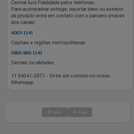
Central Azul Fidelidade pelos telefones:
Relógios
Stanley Pmi
Para acompanhar entrega, reportar dano ou extravio
de produto entre em contato com o parceiro através
dos canais:
Saúde E Bem-Estar
The Bar
4003-1141
TV
Top Store
Capitais e regiões metropolitanas
0800-880-1141
Utilidades Industriais
Tramontina
Demais localidades
Vestuário
Três Corações
11 94041-2677 - Entre em contato no nosso
Whatsapp
Weconnect
Voltar
Topo