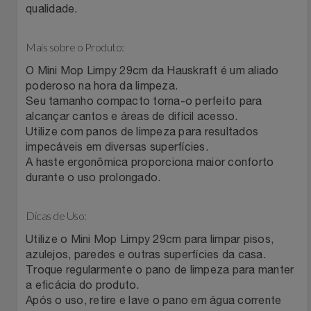
qualidade.
Filmes
Lity
Netshoes
Mais sobre o Produto:
Informática
Loccitane Au Bresil
Pet Love Saúde
O Mini Mop Limpy 29cm da Hauskraft é um aliado
poderoso na hora da limpeza.
Jardim
Loccitane En Provence
Ponto Frio
Seu tamanho compacto torna-o perfeito para
alcançar cantos e áreas de difícil acesso.
Utilize com panos de limpeza para resultados
Jogos E Consoles
Magalu
Pontos Por Opiniões
impecáveis em diversas superfícies.
A haste ergonômica proporciona maior conforto
Livros
Meu Resgate Favorito
Portal Das Malas
durante o uso prolongado.
Malas E Mochilas
Mondial
Renner
Dicas de Uso:
Utilize o Mini Mop Limpy 29cm para limpar pisos,
Mercado
Mormaii
Sams Club
azulejos, paredes e outras superfícies da casa.
Troque regularmente o pano de limpeza para manter
Móveis
Multi
Topstore
a eficácia do produto.
Após o uso, retire e lave o pano em água corrente