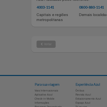
Filmes
Para atualizar sua conta, entre em co
Azul Fidelidade pelos telefones:
Informática
4003-1141
0800-880-11
Capitais e regiões
Demais local
Jardim
metropolitanas
Jogos E Consoles
Livros
Voltar
Malas E Mochilas
Mercado
Móveis
Para sua viagem
Experiência Azul
Natal