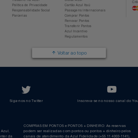
Sobre a Azul
Conheça o Programa
Mapa de Rotas
Categorias
Azul Viagens
Cadastre-se
Imprensa
Parcerias
Trabalhe na Azul
Clube Azul
Política de Privacidade
Cartão Azul Itaú
Responsabilidade Social
Passagens Internacionais
Parcerias
Comprar Pontos
Renovar Pontos
Transferir Pontos
Azul Incentivo
Regulamentos
Voltar ao topo
Siga-nos no Twitter
Inscreva-se no nosso cana