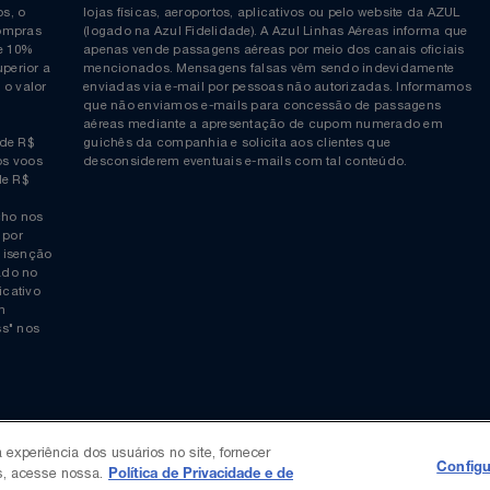
ia é
COMPRAS EM PONTOS e PONTOS + DINHEIRO: As reserva
 da Azul,
podem ser realizadas com pontos ou pontos + dinheiro p
allcenter da
canais de atendimento da Azul Fidelidade (+55 11 4003-11
ticos, o
lojas físicas, aeroportos, aplicativos ou pelo website da 
ara compras
(logado na Azul Fidelidade). A Azul Linhas Aéreas inform
 ou de 10%
apenas vende passagens aéreas por meio dos canais ofic
or superior a
mencionados. Mensagens falsas vêm sendo indevidamen
obre o valor
enviadas via e-mail por pessoas não autorizadas. Infor
 da
que não enviamos e-mails para concessão de passagens
por
aéreas mediante a apresentação de cupom numerado e
rtir de R$
guichês da companhia e solicita aos clientes que
cho nos voos
desconsiderem eventuais e-mails com tal conteúdo.
tir de R$
 trecho nos
ais) por
averá isenção
 logado no
“aplicativo
 experiência dos usuários no site, fornecer
 quem
Configu
s, acesse nossa.
siness" nos
Política de Privacidade e de