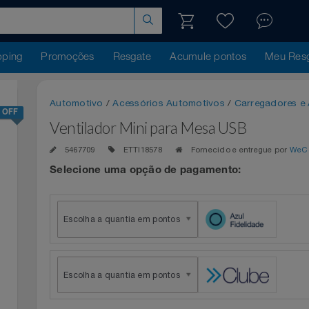
hopping
Promoções
Resgate
Acumule pontos
Me
Automotivo
/
Acessórios Automotivos
/
Carregad
25% OFF
Ventilador Mini para Mesa USB
5467709
ETTI18578
Fornecido e entregue 
Selecione uma opção de pagamento:
Escolha a quantia em pontos
Escolha a quantia em pontos