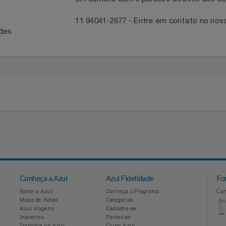
ntato com a Central
Para acompanhar entrega, reportar 
em contato com o parceiro através 
41
11 94041-2677 - Entre em contato
idades
Conheça a Azul
Azul Fidelidade