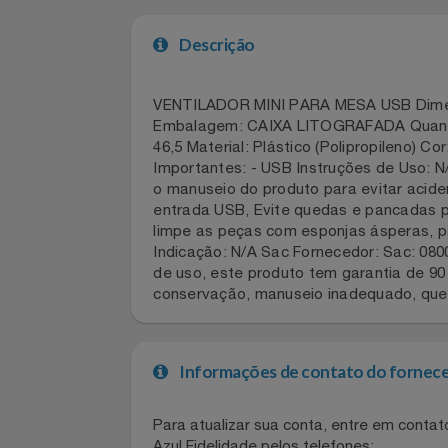
Celulares E Smartphone
• Limite de 10 resgates por CPF a cad
Cosméticos
Descrição
Cozinha
VENTILADOR MINI PARA MESA USB Dim
Doações
Embalagem: CAIXA LITOGRAFADA Quant
46,5 Material: Plástico (Polipropile
Eletrodomésticos
Importantes: - USB Instruções de Uso
o manuseio do produto para evitar a
entrada USB, Evite quedas e pancada
Eletroportáteis
limpe as peças com esponjas ásperas,
Indicação: N/A Sac Fornecedor: Sac: 
Esportes
de uso, este produto tem garantia de
conservação, manuseio inadequado, qu
Experiências
Ferramentas
Informações de contato do for