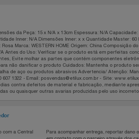
a 2 dias
ensões da Peça: 15 x N/A x 13cm Espessura: N/A Capaci
idade Inner: N/A Dimensões Inner: x x Quantidade Master
no) Cor: Rosa Marca: WESTERN HOME Origem: China Composiç
: N/A Antes do Uso: Verificar se o produto está em perfeit
cidentes, Evite molhar as partes que contém componentes e
s para não danificar o produto Cuidados: Mantenha o pro
 palha de aço ou produtos abrasivos Advertencia/ Atenção
0800 607 1322 - Email: posvendas@etilux.com.br - Site: ww
 90 dias contra defeitos de material e fabricação, median
edas ou quaisquer outras avarias produzidas pelo uso inco
necedor