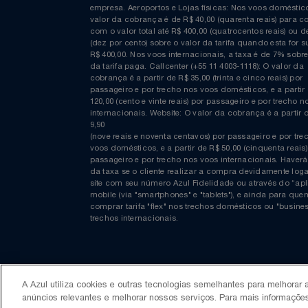
Relógios
Saúde E Bem-Estar
COMPRAS EM REAIS: A taxa de emissão/conveniênc
cobrada nas compras realizadas através do website
balcões localizados nos aeroportos, lojas físicas, c
TV
empresa. Aeroportos e Lojas físicas: Nos voos domés
valor da cobrança é de R$ 40,00 (quarenta reais) p
com o valor total até R$ 400,00 (quatrocentos reais)
Utilidades Industriais
(dez por cento) sobre o valor da tarifa quando esta f
R$ 400,00. Nos voos internacionais, a taxa é de 7% s
da tarifa paga. Callcenter (+55 11 4003-1118): O valor
Vestuário
cobrança é a partir de R$ 35,00 (trinta e cinco reais) 
passageiro e por trecho nos voos domésticos, e a pa
120,00 (cento e vinte reais) por passageiro e por tre
internacionais. Website: O valor da cobrança é a par
9,90
(nove reais e noventa centavos) por passageiro e por
voos domésticos, e a partir de R$ 50,00 (cinquenta re
passageiro e por trecho nos voos internacionais. H
da taxa se o cliente realizar a compra devidamente
site com seu número Azul Fidelidade ou através do 
A Azul utiliza cookies e outras tecnologias semelhantes para melhorar a
mobile (via "smartphones" e "tablets"), e ainda para
anúncios relevantes e melhorar nossos serviços. Para mais informaçõe
comprar tarifa "flex" nos trechos domésticos ou "bu