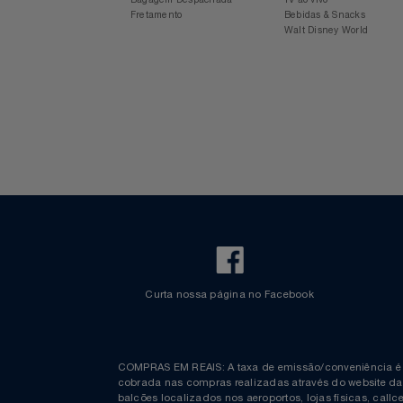
Voos Internacionais
Ônibus
Aplicativo Azul
Revista Azul
Notebooks E Tablet
Check-in Mobile
Estacionamento Azul
Informações
Espaço Azul
Bagagem Despachada
TV ao vivo
Óculos
Fretamento
Bebidas & Snacks
Walt Disney World
Papelaria
Páscoa
Perfumaria
Perfume
Perfumes
Pet
Curta nossa página no Facebook