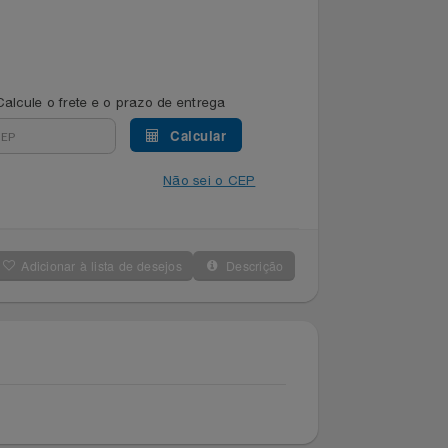
Calcule o frete e o prazo de entrega
Calcular
Não sei o CEP
Adicionar à lista de desejos
Descrição