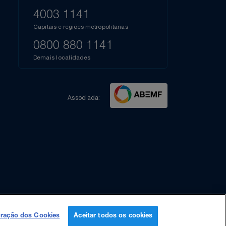
Dúvidas?
s
elos
A
está à disposição pelos telefones:
Azul Fidelidade
41),
AZUL
4003 1141
a que
iais
Capitais e regiões metropolitanas
te
mamos
0800 880 1141
m
Demais localidades
Associada:
ração dos Cookies
Aceitar todos os cookies