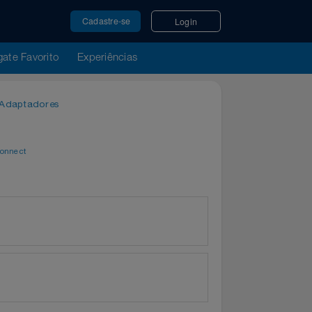
Cadastre-se
Login
u Resgate Favorito
Experiências
ores e Adaptadores
por
WeConnect