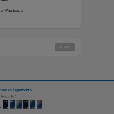
dano ou extravio de produto entre
dos canais:
 no nosso Whatsapp
Topo
Formas de Pagamento