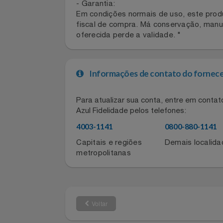
Não necessita de pilhas,
Usa energia da própria bateria para t
Notebooks E Tablet
- Garantia:
Óculos
Em condições normais de uso, este pr
fiscal de compra. Má conservação, ma
Papelaria
oferecida perde a validade. "
Páscoa
Informações de contato do for
Perfumaria
Para atualizar sua conta, entre em co
Perfume
Azul Fidelidade pelos telefones:
4003-1141
0800-880-11
Perfumes
Capitais e regiões
Demais local
Pet
metropolitanas