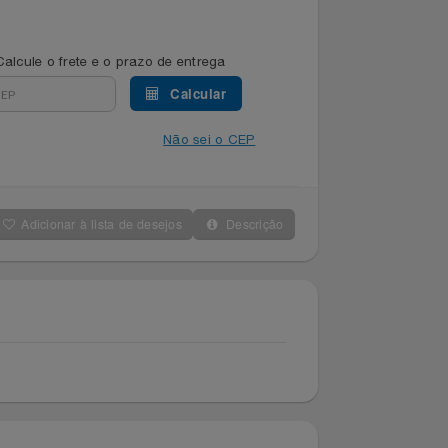
Calcule o frete e o prazo de entrega
Calcular
Não sei o CEP
Adicionar à lista de desejos
Descrição