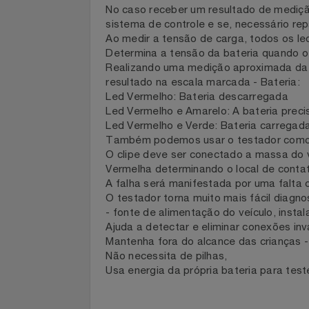
Led Amarelo: O sistema está fornece
Filmes
Led Amarelo e Verde: O sistema forn
Led Verde e Vermelho: O sistema forn
Informática
No caso receber um resultado de medi
sistema de controle e se, necessário 
Ao medir a tensão de carga, todos o
Jardim
Determina a tensão da bateria quand
Realizando uma medição aproximada da
Jogos E Consoles
resultado na escala marcada - Bateri
Led Vermelho: Bateria descarregada
Livros
Led Vermelho e Amarelo: A bateria pr
Led Vermelho e Verde: Bateria carre
Também podemos usar o testador co
Malas E Mochilas
O clipe deve ser conectado a massa d
Vermelha determinando o local de cont
Mercado
A falha será manifestada por uma fal
O testador torna muito mais fácil di
- fonte de alimentação do veículo, inst
Móveis
Ajuda a detectar e eliminar conexões 
Mantenha fora do alcance das criança
Natal