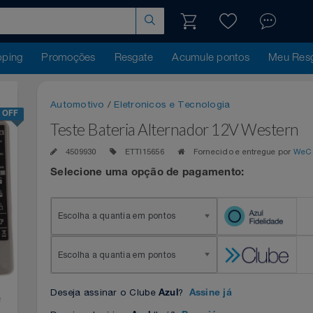
hopping
Promoções
Resgate
Acumule pontos
Me
Automotivo
/
Eletronicos e Tecnologia
24% OFF
Teste Bateria Alternador 12V West
4509930
ETTI15656
Fornecido e entregue 
Selecione uma opção de pagamento:
Escolha a quantia em pontos
Escolha a quantia em pontos
Deseja assinar o Clube
?
Azul
Assine já