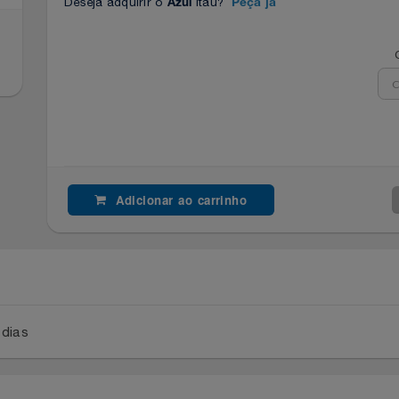
Deseja adquirir o
Itaú?
Azul
Peça já
Adicionar ao carrinho
a 2 dias