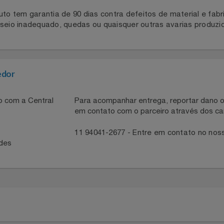
este.
oduto tem garantia de 90 dias contra defeitos de materia
nuseio inadequado, quedas ou quaisquer outras avarias pro
necedor
ntato com a Central
Para acompanhar entrega, reportar 
em contato com o parceiro através 
41
11 94041-2677 - Entre em contato
idades