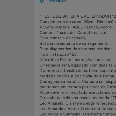
Celulares E Smartphone
Descrição
Cosméticos
"TESTE DE BATERIA E ALTERNADOR 12
Cozinha
Comprimento do cabo: 90cm - Dimensõ
47,5cm- Material: ABS, Plástico, Cobr
Doações
Contém: 1 unidade- Caracteristicas:
Para controle de tensão,
Eletrodomésticos
Baterias e sistema de carregamento,
Para diagnostico de sistemas életrico
Para instalação 12V,
Eletroportáteis
Não utiliza Pilhas.- Instruções basicas
O testador está equipado com duas fa
Esportes
Determina a tensão de bateria enquan
medição orienta a eficiência do siste
Experiências
Carregando a bateria: Conecte um disp
mantemos em estado por cerca de 2 
Você deve ler o resultado executand
Ferramentas
O resultado é lido na escala marcada