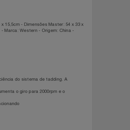
 26,5 x 15,5cm - Dimensões Master: 54 x 33 x
lister - Marca: Western - Origem: China -
e eficiência do sistema de tadding. A
r, um aumenta o giro para 2000rpm e o
ver funcionando