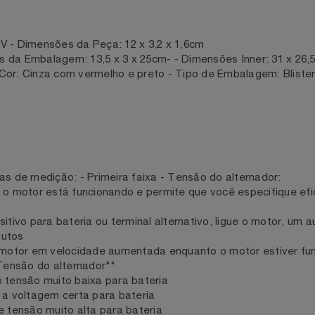
V - Dimensões da Peça: 12 x 3,2 x 1,6cm
es da Embalagem: 13,5 x 3 x 25cm- - Dimensões Inner: 31 x
e - Cor: Cinza com vermelho e preto - Tipo de Embalagem: B
s,
:
ixas de medição: - Primeira faixa - Tensão do alternador:
to o motor está funcionando e permite que você especifiqu
ma.
ositivo para bateria ou terminal alternativo, ligue o moto
minutos
o o motor em velocidade aumentada enquanto o motor esti
 ""Tensão do alternador""