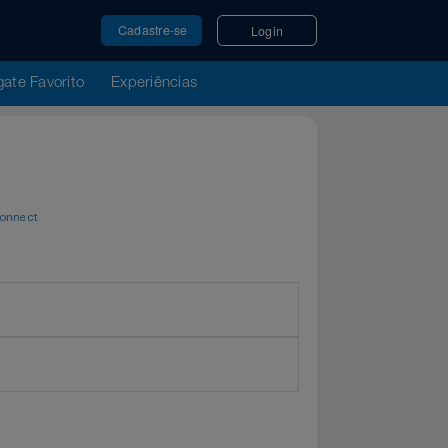
Cadastre-se
Login
u Resgate Favorito
Experiências
ern
por
WeConnect