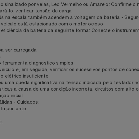
ndo tensão muito baixa para bateria
ece a voltagem certa para bateria
ece tensão muito alta para bateria
ção sinalizado por velas, Led Vermelho ou Amarelo: Confirm
repará-lo, verificar tensão de carga
s leds na escala também acendem a voltagem da bateria - 
o o veículo está estacionado com o motor ocioso
 eficiência da bateria da seguinte forma: Conecte o instr
a:
ecisa ser carregada
gada
mo ferramenta diagnostico simples
o veículo e, em seguida, verificar os sucessivos pontos 
ato elétrico insuficiente
ta ou uma queda significativa na tensão indicada pelo test
agnosticas a causa de uma condição incorreta, circuitos co
alação inicial
inválidas - Cuidados:
s - Importante: