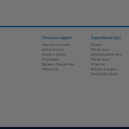
Relógios
Saúde E Bem-Estar
Voltar
TV
Utilidades Industriais
Vestuário
Para sua viagem
Experiência Azul
Voos Internacionais
Ônibus
Aplicativo Azul
Revista Azul
Check-in Mobile
Estacionamento Azul
Informações
Espaço Azul
Bagagem Despachada
TV ao vivo
Fretamento
Bebidas & Snacks
Walt Disney World