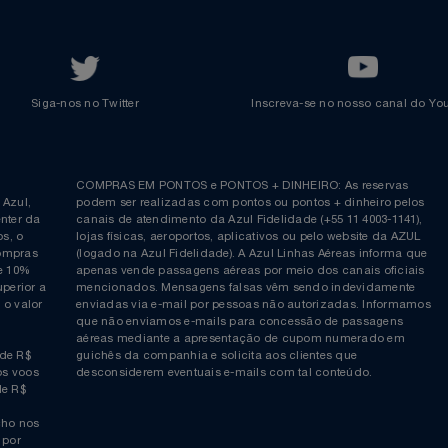
Azul Incentivo
Regulamentos
Voltar ao topo
Siga-nos no Twitter
Inscreva-se no nosso cana
ia é
COMPRAS EM PONTOS e PONTOS + DINHEIRO: As reserva
 da Azul,
podem ser realizadas com pontos ou pontos + dinheiro p
allcenter da
canais de atendimento da Azul Fidelidade (+55 11 4003-11
ticos, o
lojas físicas, aeroportos, aplicativos ou pelo website da 
ara compras
(logado na Azul Fidelidade). A Azul Linhas Aéreas inform
 ou de 10%
apenas vende passagens aéreas por meio dos canais ofic
or superior a
mencionados. Mensagens falsas vêm sendo indevidamen