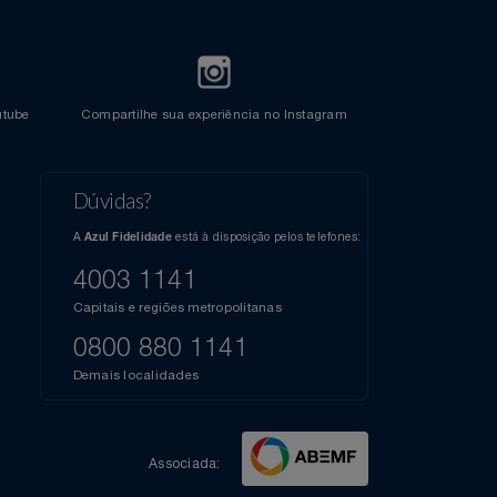
l do Youtube
Compartilhe sua experiência no Instagram
Dúvidas?
s
elos
A
está à disposição pelos telefones:
Azul Fidelidade
41),
AZUL
4003 1141
a que
iais
Capitais e regiões metropolitanas
te