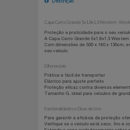
Celulares E Smartphone
SEU VALE TE ESPERANDO
Descrição
Cosméticos
TOP STORE 8.8
Cozinha
Capa Carro Grande 5x1,8x1,3 Western - W
Proteção e praticidade para o seu veí
Doações
A Capa Carro Grande 5x1,8x1,3 Wester
Com dimensões de 500 x 180 x 130cm, 
Eletrodomésticos
seu veículo.
Eletroportáteis
Diferenciais:
Prática e fácil de transportar
Esportes
Elástico para ajuste perfeito
Proteção eficaz contra diversos ele
Experiências
Tamanho G, ideal para veículos de g
Ferramentas
Funcionalidades e Dicas de Uso: