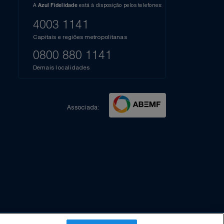
l do Youtube
Compartilhe sua experiência no Instagram
Dúvidas?
s
elos
A
está à disposição pelos telefones:
Azul Fidelidade
41),
AZUL
4003 1141
a que
iais
Capitais e regiões metropolitanas
te
mamos
0800 880 1141
m
Demais localidades
Associada: