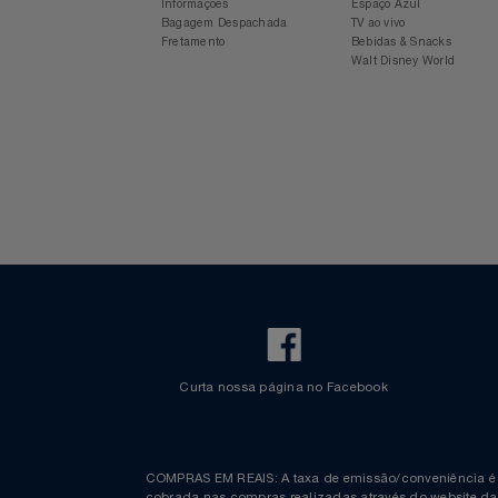
Relógios
Para sua viagem
Experiência Azul
Voos Internacionais
Ônibus
Saúde E Bem-Estar
Aplicativo Azul
Revista Azul
Check-in Mobile
Estacionamento Azul
TV
Informações
Espaço Azul
Bagagem Despachada
TV ao vivo
Fretamento
Bebidas & Snacks
Utilidades Industriais
Walt Disney World
Vestuário