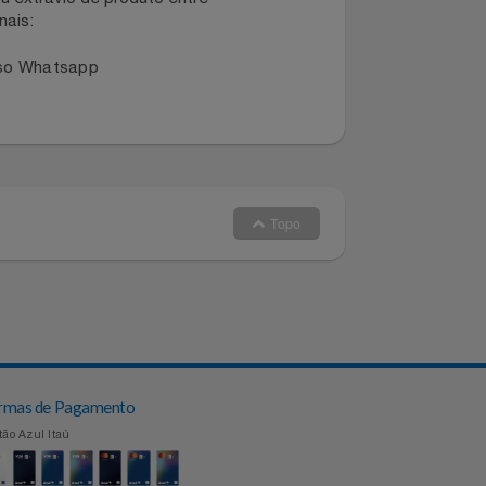
dano ou extravio de produto entre
dos canais:
 no nosso Whatsapp
Topo