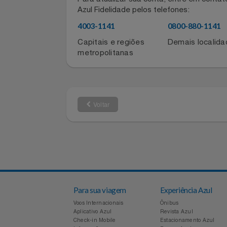
Informações de contato do for
Notebooks E Tablet
Para atualizar sua conta, entre em co
Óculos
Azul Fidelidade pelos telefones:
4003-1141
0800-880-11
Papelaria
Capitais e regiões
Demais local
metropolitanas
Páscoa
Perfumaria
Voltar
Perfume
Perfumes
Pet