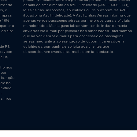
Siga-nos no Twitter
Inscreva-se no nosso cana
ia é
COMPRAS EM PONTOS e PONTOS + DINHEIRO: As reserva
 da Azul,
podem ser realizadas com pontos ou pontos + dinheiro p
allcenter da
canais de atendimento da Azul Fidelidade (+55 11 4003-11
ticos, o
lojas físicas, aeroportos, aplicativos ou pelo website da 
ara compras
(logado na Azul Fidelidade). A Azul Linhas Aéreas inform
 ou de 10%
apenas vende passagens aéreas por meio dos canais ofic
or superior a
mencionados. Mensagens falsas vêm sendo indevidamen
obre o valor
enviadas via e-mail por pessoas não autorizadas. Infor
 da
que não enviamos e-mails para concessão de passagens
por
aéreas mediante a apresentação de cupom numerado e
rtir de R$
guichês da companhia e solicita aos clientes que
cho nos voos
desconsiderem eventuais e-mails com tal conteúdo.
tir de R$
 trecho nos
ais) por
averá isenção
 logado no
“aplicativo