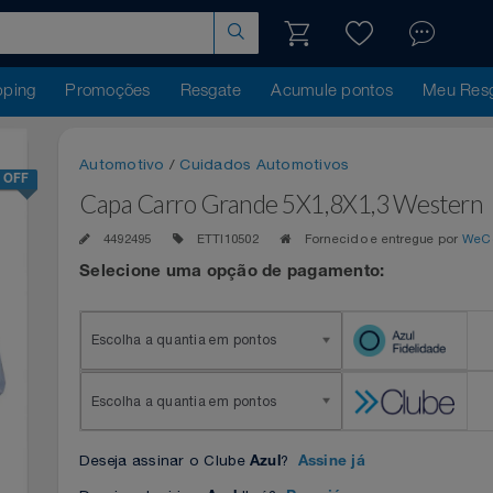
hopping
Promoções
Resgate
Acumule pontos
Me
Automotivo
/
Cuidados Automotivos
25% OFF
Capa Carro Grande 5X1,8X1,3 Wes
4492495
ETTI10502
Fornecido e entregue 
Selecione uma opção de pagamento:
Escolha a quantia em pontos
Escolha a quantia em pontos
Deseja assinar o Clube
?
Azul
Assine já