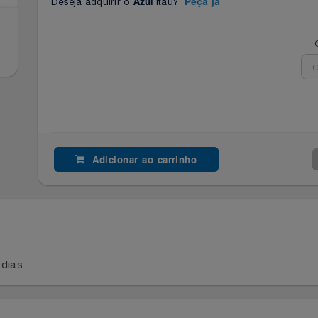
Deseja adquirir o
Itaú?
Azul
Peça já
Adicionar ao carrinho
a 2 dias