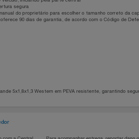
 oferecida pela Capa Carro Grande 5x1,8x1,3 Western, siga 
o e com a antena abaixada antes de colocar a capa
o veículo, iniciando pela parte central
cobertura segura
o manual do proprietário para escolher o tamanho correto
rn oferece 90 dias de garantia, de acordo com o Código d
 Grande 5x1,8x1,3 Western em PEVA resistente, garantindo 