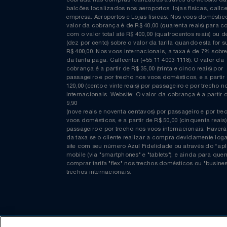
Curta nossa página no Facebook
COMPRAS EM REAIS: A taxa de emissão/conveniênc
cobrada nas compras realizadas através do website
balcões localizados nos aeroportos, lojas físicas, c
empresa. Aeroportos e Lojas físicas: Nos voos domés
valor da cobrança é de R$ 40,00 (quarenta reais) p
com o valor total até R$ 400,00 (quatrocentos reais)
(dez por cento) sobre o valor da tarifa quando esta f
R$ 400,00. Nos voos internacionais, a taxa é de 7% s
da tarifa paga. Callcenter (+55 11 4003-1118): O valor
cobrança é a partir de R$ 35,00 (trinta e cinco reais) 
passageiro e por trecho nos voos domésticos, e a pa
120,00 (cento e vinte reais) por passageiro e por tre
internacionais. Website: O valor da cobrança é a par
9,90
(nove reais e noventa centavos) por passageiro e por
voos domésticos, e a partir de R$ 50,00 (cinquenta re
passageiro e por trecho nos voos internacionais. H
da taxa se o cliente realizar a compra devidamente
site com seu número Azul Fidelidade ou através do 