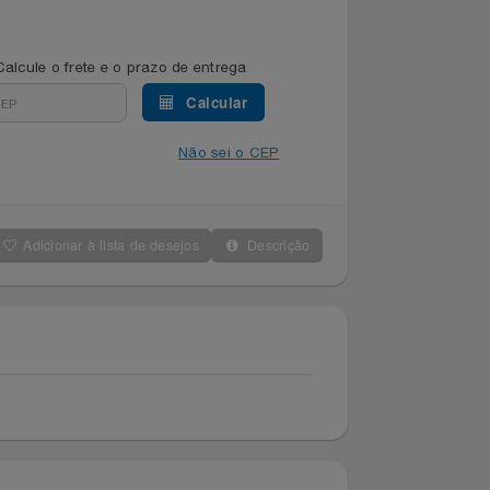
Calcule o frete e o prazo de entrega
Calcular
Não sei o CEP
Adicionar à lista de desejos
Descrição