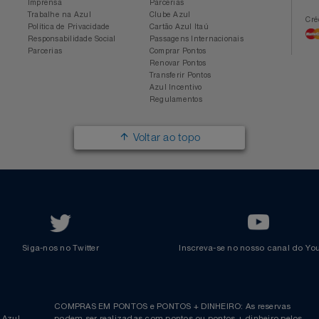
Conheça a Azul
Azul Fidelidade
Sobre a Azul
Conheça o Programa
Mapa de Rotas
Categorias
Azul Viagens
Cadastre-se
Imprensa
Parcerias
Trabalhe na Azul
Clube Azul
Política de Privacidade
Cartão Azul Itaú
Responsabilidade Social
Passagens Internacionais
Parcerias
Comprar Pontos
Renovar Pontos
Transferir Pontos
Azul Incentivo
Regulamentos
Voltar ao topo