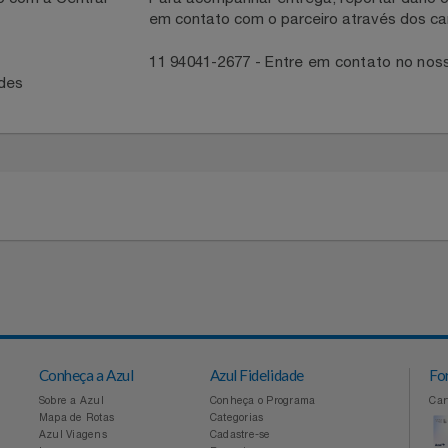
necedor
ntato com a Central
Para acompanhar entrega, reportar 
em contato com o parceiro através 
41
11 94041-2677 - Entre em contato
idades