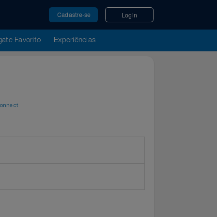
Cadastre-se
Login
u Resgate Favorito
Experiências
tern
por
WeConnect