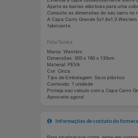
Para garantir a eficácia da proteção
Filmes
Verifique se o veículo está seco, fri
Estenda a capa cuidadosamente sobre 
Informática
Ajuste as barras elásticas para uma 
Consulte as dimensões do seu carro n
Jardim
A Capa Carro Grande 5x1,8x1,3 Weste
fabricante.
Jogos E Consoles
Ficha Técnica:
Livros
Marca: Western
Dimensões: 500 x 180 x 130cm
Malas E Mochilas
Material: PEVA
Cor: Cinza
Tipo de Embalagem: Saco plástico
Mercado
Conteúdo: 1 unidade
Proteja seu veículo com a Capa Carro
Móveis
Aproveite agora!
Natal