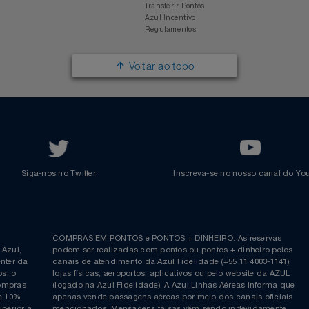
Responsabilidade Social
Passagens Internacionais
Parcerias
Comprar Pontos
Renovar Pontos
Transferir Pontos
Azul Incentivo
Regulamentos
Voltar ao topo
Siga-nos no Twitter
Inscreva-se no nosso cana
ia é
COMPRAS EM PONTOS e PONTOS + DINHEIRO: As reserva
 da Azul,
podem ser realizadas com pontos ou pontos + dinheiro p
allcenter da
canais de atendimento da Azul Fidelidade (+55 11 4003-11