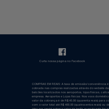
Walt Disney World
Celulares E Smartphone
Cosméticos
Cozinha
Doações
Eletrodomésticos
Eletroportáteis
Curta nossa página no Facebook
Esportes
Experiências
COMPRAS EM REAIS: A taxa de emissão/conveniênc
Ferramentas
cobrada nas compras realizadas através do website
balcões localizados nos aeroportos, lojas físicas, c