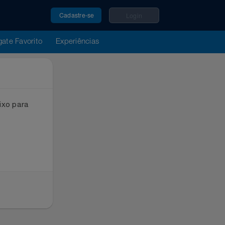
Cadastre-se
Login
u Resgate Favorito
Experiências
ox abaixo para