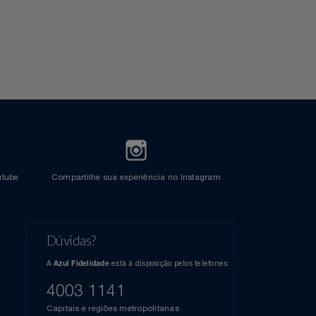
l do Youtube
Compartilhe sua experiência no Instagram
Dúvidas?
s
elos
A
está à disposição pelos telefones:
Azul Fidelidade
41),