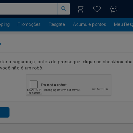
hopping
Promoções
Resgate
Acumule pontos
Me
ação
mentar a segurança, antes de prosseguir, clique no checkb
que você não é um robô.
ssar