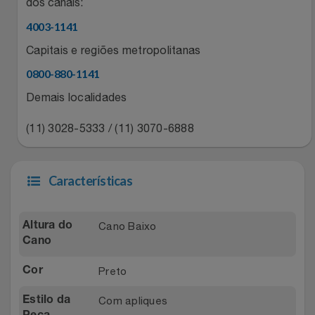
Natal
dos canais:
Natura
4003-1141
Notebooks E Tablet
Netshoes
Capitais e regiões metropolitanas
0800-880-1141
Óculos
Oster
Demais localidades
Papelaria
Perfumes & Cosméticos
(11) 3028-5333 / (11) 3070-6888
Páscoa
Ponto Frio
Características
Perfumaria
Portal Das Malas
Perfume
Porto Brasil
Cano Baixo
Altura do
Cano
Perfumes
Renner
Preto
Cor
Pet
Safe – Escola De Aviação
Com apliques
Estilo da