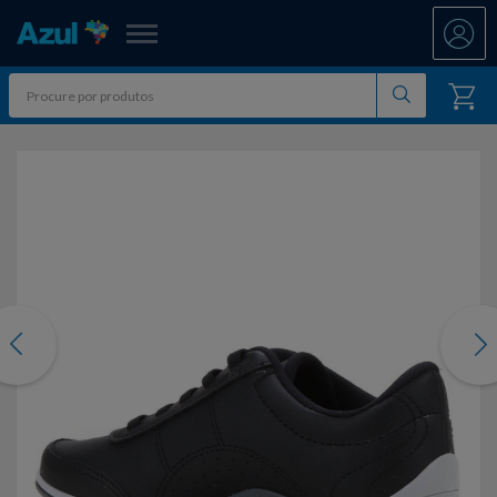
Azul Fidelidade
Shopping
Promoções
7.8 PAYDAY
Departamentos
Ar E Ventilação
ATÉ 50% OFF DIA DOS PAIS
Resgate
evious
Nex
Artesanato
CASAS BAHIA 8.8
All Accor
Acumule Pontos
Artigos Para Festa
DIA DOS PAIS ATÉ 60% OFF
Asics
Abastece Aí
Meu Resgate Favorito
Áudio E Som
ENTRETENIMENTO PARA TODOS
Associação Voar
Accor