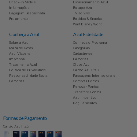
Check-in Mobile
Estacionamento Azul
Informações
Espaço Azul
Bagagem Despachada
TV ao vivo
Fretamento
Bebidas & Snacks
Walt Disney World
Conheça a Azul
Azul Fidelidade
Sobre a Azul
Conheça o Programa
Mapa de Rotas
Categorias
Azul Viagens
Cadastre-se
Imprensa
Parcerias
Trabalhe na Azul
Clube Azul
Política de Privacidade
Cartão Azul Itaú
Responsabilidade Social
Passagens Internacionais
Parcerias
Comprar Pontos
Renovar Pontos
Transferir Pontos
Azul Incentivo
Regulamentos
Formas de Pagamento
Cartão Azul Itaú