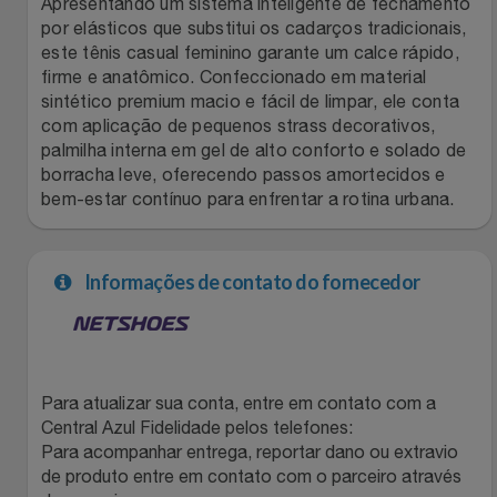
Apresentando um sistema inteligente de fechamento
por elásticos que substitui os cadarços tradicionais,
Filmes
Lity
Netshoes
este tênis casual feminino garante um calce rápido,
firme e anatômico. Confeccionado em material
Informática
Loccitane Au Bresil
Pet Love Saúde
sintético premium macio e fácil de limpar, ele conta
com aplicação de pequenos strass decorativos,
palmilha interna em gel de alto conforto e solado de
Jardim
Loccitane En Provence
Ponto Frio
borracha leve, oferecendo passos amortecidos e
bem-estar contínuo para enfrentar a rotina urbana.
Jogos E Consoles
Magalu
Pontos Por Opiniões
Livros
Meu Resgate Favorito
Portal Das Malas
Informações de contato do fornecedor
Malas E Mochilas
Mondial
Renner
Mercado
Mormaii
Sams Club
Para atualizar sua conta, entre em contato com a
Central Azul Fidelidade pelos telefones:
Móveis
Multi
Topstore
Para acompanhar entrega, reportar dano ou extravio
de produto entre em contato com o parceiro através