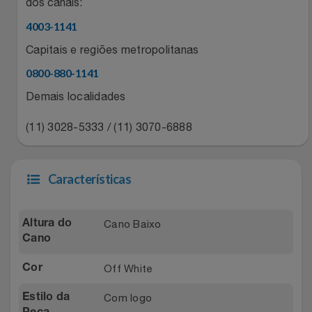
Natal
dos canais:
Natura
4003-1141
Notebooks E Tablet
Netshoes
Capitais e regiões metropolitanas
0800-880-1141
Óculos
Oster
Demais localidades
Papelaria
Perfumes & Cosméticos
(11) 3028-5333 / (11) 3070-6888
Páscoa
Ponto Frio
Características
Perfumaria
Portal Das Malas
Perfume
Porto Brasil
Cano Baixo
Altura do
Cano
Perfumes
Renner
Off White
Cor
Pet
Safe – Escola De Aviação
Com logo
Estilo da