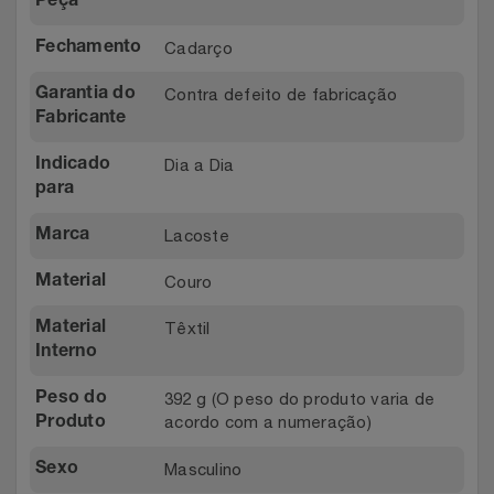
Peça
Relógios
Stanley Pmi
Cadarço
Fechamento
Saúde E Bem-Estar
The Bar
Contra defeito de fabricação
Garantia do
Fabricante
TV
Top Store
Dia a Dia
Indicado
para
Utilidades Industriais
Tramontina
Lacoste
Marca
Vestuário
Três Corações
Couro
Material
Weconnect
Têxtil
Material
Interno
392 g (O peso do produto varia de
Peso do
acordo com a numeração)
Produto
Masculino
Sexo