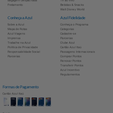
Bagagem Despachada
TV ao vivo
Fretamento
Bebidas & Snacks
Walt Disney World
Conheça a Azul
Azul Fidelidade
Sobre a Azul
Conheça o Programa
Mapa de Rotas
Categorias
Azul Viagens
Cadastre-se
Imprensa
Parcerias
Trabalhe na Azul
Clube Azul
Política de Privacidade
Cartão Azul Itaú
Responsabilidade Social
Passagens Internacionais
Parcerias
Comprar Pontos
Renovar Pontos
Transferir Pontos
Azul Incentivo
Regulamentos
Formas de Pagamento
Cartão Azul Itaú