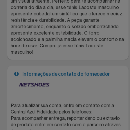
um visual atraente. Perfeito para te acompanhar na
correria do dia a dia, esse tênis Lacoste masculino
Filmes
Lity
Netshoes
apresenta cabedal em sintético que oferece maciez,
resistência e durabilidade. A peça garante
Informática
Loccitane Au Bresil
Pet Love Saúde
amortecimento, enquanto o solado emborrachado
apresenta excelente estabilidade. O forro
acolchoado e a palmilha macia elevam o conforto na
Jardim
Loccitane En Provence
Ponto Frio
hora de usar. Compre já esse tênis Lacoste
masculino!
Jogos E Consoles
Magalu
Pontos Por Opiniões
Livros
Meu Resgate Favorito
Portal Das Malas
Informações de contato do fornecedor
Malas E Mochilas
Mondial
Renner
Mercado
Mormaii
Sams Club
Para atualizar sua conta, entre em contato com a
Central Azul Fidelidade pelos telefones:
Móveis
Multi
Topstore
Para acompanhar entrega, reportar dano ou extravio
de produto entre em contato com o parceiro através