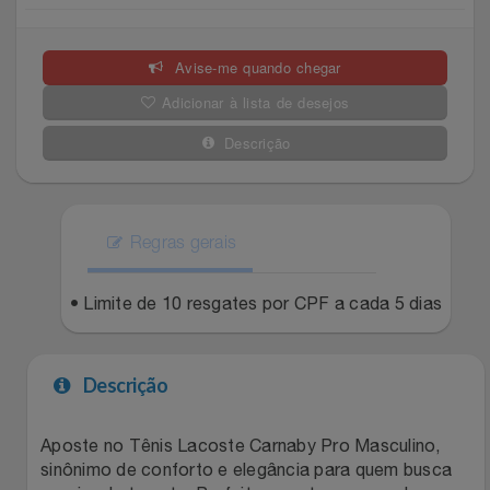
Celulares E Smartphone
SEU VALE TE ESPERANDO
Easylive
Estoque
Avise-me quando chegar
Cosméticos
TOP STORE 8.8
Electrolux
Extra
Adicionar à lista de desejos
Cozinha
Extra
Individual
Descrição
Doações
Fortaleza
Insider
Eletrodomésticos
Regras gerais
Gama Italy
John John
Eletroportáteis
• Limite de 10 resgates por CPF a cada 5 dias
Giftty
Le Lis
Esportes
Havanna
Magalu
Descrição
Experiências
Hospital De Amor
Méliuz
Aposte no Tênis Lacoste Carnaby Pro Masculino,
sinônimo de conforto e elegância para quem busca
Ferramentas
Jbl
Natura