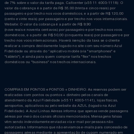
de 7% sobre o valor da tarifa paga. Callcenter (+55 11 4003-1118): O
valor da cobrança é a partir de R$ 35,00 (trinta e cinco reais) por
passageiro e por trecho nos voos domésticos, e a partir de R$ 120,00
(cento e vinte reais) por passageiro e por trecho nos voos internacionais.
Website: O valor da cobrança é a partir de R$ 9,90
(nove reais e noventa centavos) por passageiro e por trecho nos voos
domésticos, e a partir de R$ 50,00 (cinquenta reais) por passageiro e por
trecho nos voos internacionais. Haverá isenção da taxa se o cliente
realizar a compra devidamente logado no site com seu número Azul
Fidelidade ou através do “aplicativo mobile (via "smartphones" e
"tablets"), e ainda para quem comprar tarifa "flex" nos trechos
domésticos ou "business" nos trechos internacionais.
COMPRAS EM PONTOS e PONTOS + DINHEIRO: As reservas podem ser
realizadas com pontos ou pontos + dinheiro pelos canais de
atendimento da Azul Fidelidade (+55 11 4003-1141), lojas físicas,
aeroportos, aplicativos ou pelo website da AZUL (logado na Azul
Fidelidade). A Azul Linhas Aéreas informa que apenas vende passagens
aéreas por meio dos canais oficiais mencionados. Mensagens falsas
vêm sendo indevidamente enviadas via e-mail por pessoas não
autorizadas. Informamos que não enviamos e-mails para concessão de
passagens aéreas mediante a apresentação de cupom numerado em