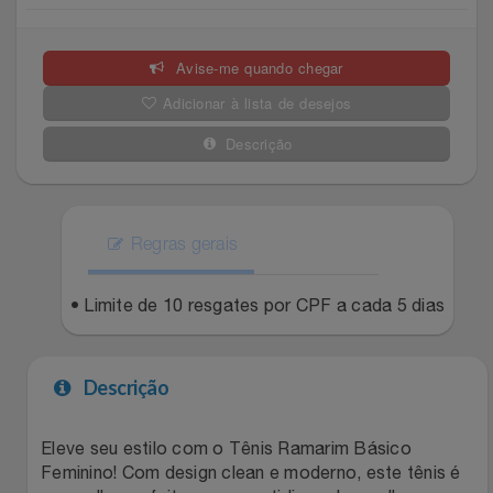
Celulares E Smartphone
Easylive
Estoque
Avise-me quando chegar
Cosméticos
Electrolux
Extra
Adicionar à lista de desejos
Cozinha
Extra
Individual
Descrição
Doações
Fortaleza
Insider
Eletrodomésticos
Regras gerais
Gama Italy
John John
Eletroportáteis
• Limite de 10 resgates por CPF a cada 5 dias
Giftty
Le Lis
Esportes
Havanna
Magalu
Descrição
Experiências
Hospital De Amor
Méliuz
Eleve seu estilo com o Tênis Ramarim Básico
Feminino! Com design clean e moderno, este tênis é
Ferramentas
Jbl
Natura