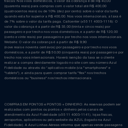
físicas: Nos voos domésticos, o valor da cobrança é de R$ 40,00
(quarenta reais) para compras com o valor total até R$ 400,00
(quatrocentos reais) ou de 10% (dez por cento) sobre o valor da tarifa
quando esta for superior a R$ 400,00. Nos voos internacionais, a taxa é
de 7% sobre o valor da tarifa paga. Callcenter (+55 11 4003-1118): O
valor da cobrança é a partir de R$ 35,00 (trinta e cinco reais) por
passageiro e por trecho nos voos domésticos, e a partir de R$ 120,00
(cento e vinte reais) por passageiro e por trecho nos voos internacionais.
Website: O valor da cobrança é a partir de R$ 9,90
(nove reais e noventa centavos) por passageiro e por trecho nos voos
domésticos, e a partir de R$ 50,00 (cinquenta reais) por passageiro e por
trecho nos voos internacionais. Haverá isenção da taxa se o cliente
realizar a compra devidamente logado no site com seu número Azul
Fidelidade ou através do “aplicativo mobile (via "smartphones" e
"tablets"), e ainda para quem comprar tarifa "flex" nos trechos
domésticos ou "business" nos trechos internacionais.
COMPRAS EM PONTOS e PONTOS + DINHEIRO: As reservas podem ser
realizadas com pontos ou pontos + dinheiro pelos canais de
atendimento da Azul Fidelidade (+55 11 4003-1141), lojas físicas,
aeroportos, aplicativos ou pelo website da AZUL (logado na Azul
Fidelidade). A Azul Linhas Aéreas informa que apenas vende passagens