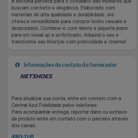
a escolha perfeita para o cotidiano das mulheres que
buscam conforto e elegância. Elaborado com
Filmes
Lity
Netshoes
materiais de alta qualidade e durabilidade, ele
oferece versatilidade para compor looks casuais e
Informática
Loccitane Au Bresil
Pet Love Saúde
despojados. Combine-o com skinny e jaqueta jeans
para um visual up e sofisticado. Adquira o seu e
transforme seu lifestyle com praticidade e charme!
Jardim
Loccitane En Provence
Ponto Frio
Jogos E Consoles
Magalu
Pontos Por Opiniões
Informações de contato do fornecedor
Livros
Meu Resgate Favorito
Portal Das Malas
Malas E Mochilas
Mondial
Renner
Para atualizar sua conta, entre em contato com a
Central Azul Fidelidade pelos telefones:
Mercado
Mormaii
Sams Club
Para acompanhar entrega, reportar dano ou extravio
de produto entre em contato com o parceiro através
Móveis
Multi
Topstore
dos canais:
4003-1141