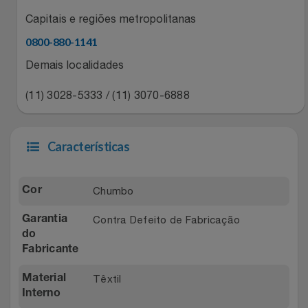
Natal
Natura
Capitais e regiões metropolitanas
Notebooks E Tablet
Netshoes
0800-880-1141
Demais localidades
Óculos
Oster
(11) 3028-5333 / (11) 3070-6888
Papelaria
Perfumes & Cosméticos
Páscoa
Características
Ponto Frio
Perfumaria
Portal Das Malas
Chumbo
Cor
Perfume
Porto Brasil
Contra Defeito de Fabricação
Garantia
do
Fabricante
Perfumes
Renner
Têxtil
Material
Pet
Safe – Escola De Aviação
Interno