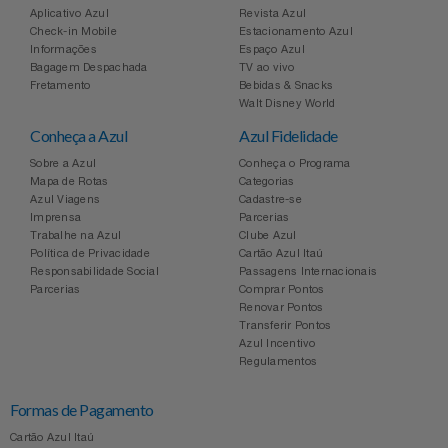
Aplicativo Azul
Revista Azul
Check-in Mobile
Estacionamento Azul
Informações
Espaço Azul
Bagagem Despachada
TV ao vivo
Fretamento
Bebidas & Snacks
Walt Disney World
Conheça a Azul
Azul Fidelidade
Sobre a Azul
Conheça o Programa
Mapa de Rotas
Categorias
Azul Viagens
Cadastre-se
Imprensa
Parcerias
Trabalhe na Azul
Clube Azul
Política de Privacidade
Cartão Azul Itaú
Responsabilidade Social
Passagens Internacionais
Parcerias
Comprar Pontos
Renovar Pontos
Transferir Pontos
Azul Incentivo
Regulamentos
Formas de Pagamento
Cartão Azul Itaú