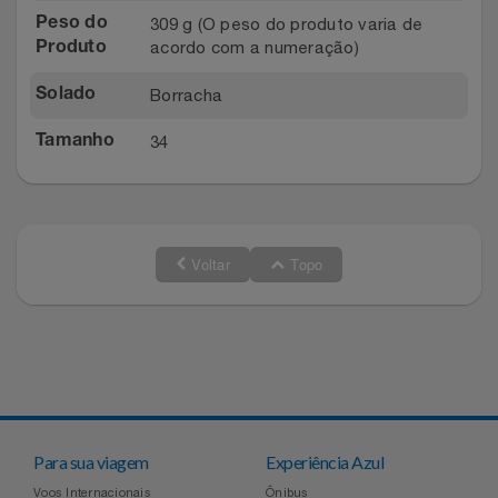
309 g (O peso do produto varia de
Relógios
Peso do
Stanley Pmi
acordo com a numeração)
Produto
Saúde E Bem-Estar
The Bar
Borracha
Solado
TV
34
Tamanho
Top Store
Utilidades Industriais
Tramontina
Vestuário
Três Corações
Voltar
Topo
Weconnect
Para sua viagem
Experiência Azul
Voos Internacionais
Ônibus