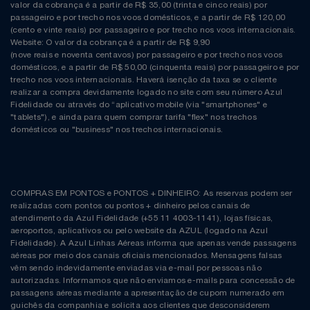
valor da cobrança é a partir de R$ 35,00 (trinta e cinco reais) por
passageiro e por trecho nos voos domésticos, e a partir de R$ 120,00
(cento e vinte reais) por passageiro e por trecho nos voos internacionais.
Website: O valor da cobrança é a partir de R$ 9,90
(nove reais e noventa centavos) por passageiro e por trecho nos voos
domésticos, e a partir de R$ 50,00 (cinquenta reais) por passageiro e por
trecho nos voos internacionais. Haverá isenção da taxa se o cliente
realizar a compra devidamente logado no site com seu número Azul
Fidelidade ou através do “aplicativo mobile (via "smartphones" e
"tablets"), e ainda para quem comprar tarifa "flex" nos trechos
domésticos ou "business" nos trechos internacionais.
COMPRAS EM PONTOS e PONTOS + DINHEIRO: As reservas podem ser
realizadas com pontos ou pontos + dinheiro pelos canais de
atendimento da Azul Fidelidade (+55 11 4003-1141), lojas físicas,
aeroportos, aplicativos ou pelo website da AZUL (logado na Azul
Fidelidade). A Azul Linhas Aéreas informa que apenas vende passagens
aéreas por meio dos canais oficiais mencionados. Mensagens falsas
vêm sendo indevidamente enviadas via e-mail por pessoas não
autorizadas. Informamos que não enviamos e-mails para concessão de
passagens aéreas mediante a apresentação de cupom numerado em
guichês da companhia e solicita aos clientes que desconsiderem