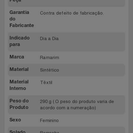
Peça
Relógios
Stanley Pmi
Contra defeito de fabricação.
Garantia
do
Saúde E Bem-Estar
The Bar
Fabricante
TV
Top Store
Dia a Dia
Indicado
para
Utilidades Industriais
Tramontina
Ramarim
Marca
Vestuário
Três Corações
Sintético
Material
Têxtil
Material
Weconnect
Interno
290 g ( O peso do produto varia de
Peso do
acordo com a numeração)
Produto
Feminino
Sexo
Borracha
Solado