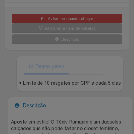
Celulares E Smartphone
Easylive
Estoque
Avise-me quando chegar
Cosméticos
Electrolux
Extra
Adicionar à lista de desejos
Cozinha
Extra
Individual
Descrição
Doações
Fortaleza
Insider
Eletrodomésticos
Regras gerais
Gama Italy
John John
Eletroportáteis
• Limite de 10 resgates por CPF a cada 5 dias
Giftty
Le Lis
Esportes
Havanna
Magalu
Descrição
Experiências
Hospital De Amor
Méliuz
Aposte em estilo! O Tênis Ramarim é um daqueles
calçados que não pode faltar no closet feminino,
Ferramentas
Jbl
Natura