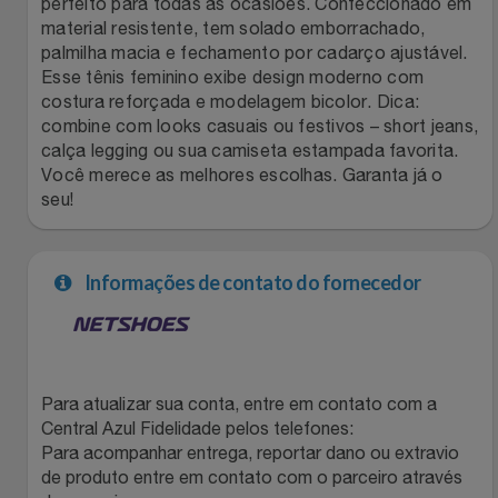
perfeito para todas as ocasiões. Confeccionado em
material resistente, tem solado emborrachado,
Filmes
Lity
Netshoes
palmilha macia e fechamento por cadarço ajustável.
Esse tênis feminino exibe design moderno com
Informática
Loccitane Au Bresil
Pet Love Saúde
costura reforçada e modelagem bicolor. Dica:
combine com looks casuais ou festivos – short jeans,
calça legging ou sua camiseta estampada favorita.
Jardim
Loccitane En Provence
Ponto Frio
Você merece as melhores escolhas. Garanta já o
seu!
Jogos E Consoles
Magalu
Pontos Por Opiniões
Livros
Meu Resgate Favorito
Portal Das Malas
Informações de contato do fornecedor
Malas E Mochilas
Mondial
Renner
Mercado
Mormaii
Sams Club
Para atualizar sua conta, entre em contato com a
Central Azul Fidelidade pelos telefones:
Móveis
Multi
Topstore
Para acompanhar entrega, reportar dano ou extravio
de produto entre em contato com o parceiro através