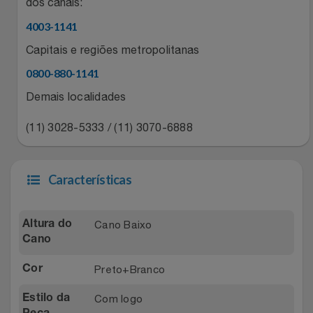
Natal
dos canais:
Natura
4003-1141
Notebooks E Tablet
Netshoes
Capitais e regiões metropolitanas
0800-880-1141
Óculos
Oster
Demais localidades
Papelaria
Perfumes & Cosméticos
(11) 3028-5333 / (11) 3070-6888
Páscoa
Ponto Frio
Características
Perfumaria
Portal Das Malas
Perfume
Porto Brasil
Cano Baixo
Altura do
Cano
Perfumes
Renner
Preto+Branco
Cor
Pet
Safe – Escola De Aviação
Com logo
Estilo da