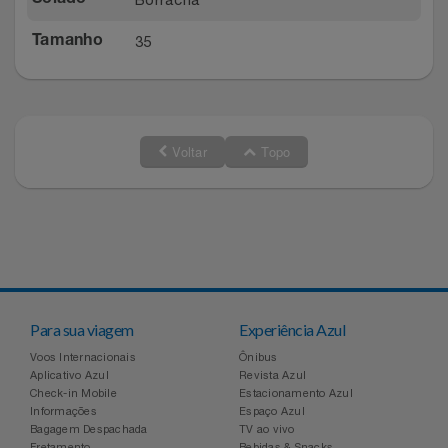
35
Tamanho
Voltar
Topo
Para sua viagem
Experiência Azul
Voos Internacionais
Ônibus
Aplicativo Azul
Revista Azul
Check-in Mobile
Estacionamento Azul
Informações
Espaço Azul
Bagagem Despachada
TV ao vivo
Fretamento
Bebidas & Snacks