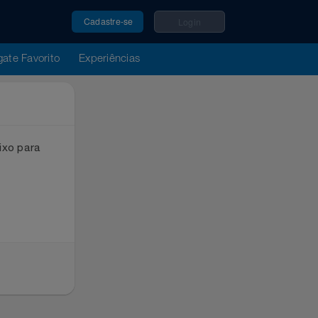
Cadastre-se
Login
u Resgate Favorito
Experiências
ox abaixo para