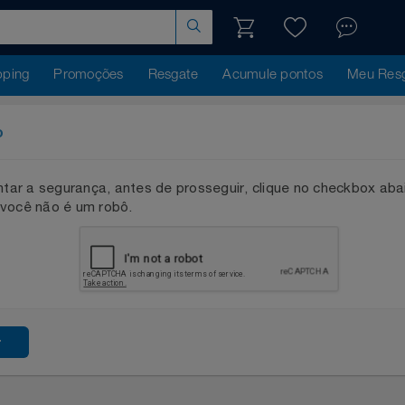
hopping
Promoções
Resgate
Acumule pontos
Me
ação
mentar a segurança, antes de prosseguir, clique no checkb
que você não é um robô.
ssar