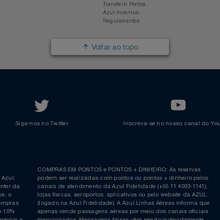
Responsabilidade Social
Passagens Internacionais
Parcerias
Comprar Pontos
Renovar Pontos
Transferir Pontos
Azul Incentivo
Regulamentos
Voltar ao topo
Siga-nos no Twitter
Inscreva-se no nosso cana
ia é
COMPRAS EM PONTOS e PONTOS + DINHEIRO: As reserva
 da Azul,
podem ser realizadas com pontos ou pontos + dinheiro p
allcenter da
canais de atendimento da Azul Fidelidade (+55 11 4003-11