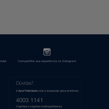
l do Youtube
Compartilhe sua experiência no Instagram
Dúvidas?
s
elos
A
está à disposição pelos telefones:
Azul Fidelidade
41),