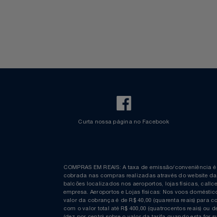
Walt Disney World
Celulares E Smartphone
SEU VALE TE ESPERANDO
Cosméticos
TOP STORE 8.8
Cozinha
Doações
Eletrodomésticos
Eletroportáteis
Curta nossa página no Facebook
Esportes
Experiências
COMPRAS EM REAIS: A taxa de emissão/conveniênc
Ferramentas
cobrada nas compras realizadas através do website
balcões localizados nos aeroportos, lojas físicas, c