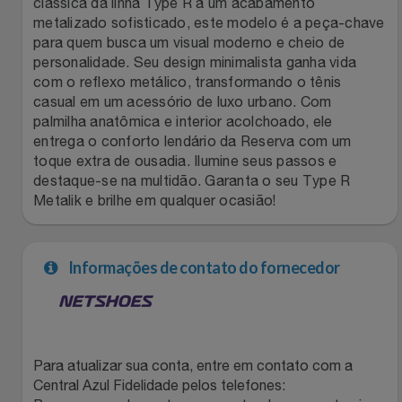
clássica da linha Type R a um acabamento
metalizado sofisticado, este modelo é a peça-chave
Filmes
Lity
Netshoes
para quem busca um visual moderno e cheio de
personalidade. Seu design minimalista ganha vida
Informática
Loccitane Au Bresil
Pet Love Saúde
com o reflexo metálico, transformando o tênis
casual em um acessório de luxo urbano. Com
palmilha anatômica e interior acolchoado, ele
Jardim
Loccitane En Provence
Ponto Frio
entrega o conforto lendário da Reserva com um
toque extra de ousadia. Ilumine seus passos e
Jogos E Consoles
Magalu
Pontos Por Opiniões
destaque-se na multidão. Garanta o seu Type R
Metalik e brilhe em qualquer ocasião!
Livros
Meu Resgate Favorito
Portal Das Malas
Malas E Mochilas
Informações de contato do fornecedor
Mondial
Renner
Mercado
Mormaii
Sams Club
Móveis
Multi
Topstore
Para atualizar sua conta, entre em contato com a
Central Azul Fidelidade pelos telefones: