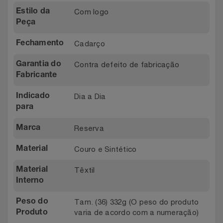
Relógios
Com logo
Estilo da
Stanley Pmi
Peça
Saúde E Bem-Estar
The Bar
Cadarço
Fechamento
TV
Top Store
Contra defeito de fabricação
Garantia do
Fabricante
Utilidades Industriais
Tramontina
Dia a Dia
Indicado
para
Vestuário
Três Corações
Reserva
Marca
Weconnect
Couro e Sintético
Material
Têxtil
Material
Interno
Tam. (36) 332g (O peso do produto
Peso do
varia de acordo com a numeração)
Produto