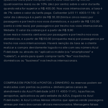
(quatrocentos reais) ou de 10% (dez por cento) sobre o valor da tarifa
quando esta for superior a R$ 400,00. Nos voos internacionais, a taxa é
de 7% sobre o valor da tarifa paga. Callcenter (+55 11 4003-1118): O
valor da cobrança é a partir de R$ 35,00 (trinta e cinco reais) por
passageiro e por trecho nos voos domésticos, e a partir de R$ 120,00
(cento e vinte reais) por passageiro e por trecho nos voos internacionais.
Website: O valor da cobrança é a partir de R$ 9,90
(nove reais e noventa centavos) por passageiro e por trecho nos voos
domésticos, e a partir de R$ 50,00 (cinquenta reais) por passageiro e por
trecho nos voos internacionais. Haverá isenção da taxa se o cliente
realizar a compra devidamente logado no site com seu número Azul
Fidelidade ou através do “aplicativo mobile (via "smartphones" e
"tablets"), e ainda para quem comprar tarifa "flex" nos trechos
domésticos ou "business" nos trechos internacionais.
COMPRAS EM PONTOS e PONTOS + DINHEIRO: As reservas podem ser
realizadas com pontos ou pontos + dinheiro pelos canais de
atendimento da Azul Fidelidade (+55 11 4003-1141), lojas físicas,
aeroportos, aplicativos ou pelo website da AZUL (logado na Azul
Fidelidade). A Azul Linhas Aéreas informa que apenas vende passagens
aéreas por meio dos canais oficiais mencionados. Mensagens falsas