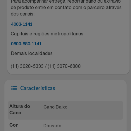
Natal
Para acompanhar entrega, reportar dano ou extravio
Natura
de produto entre em contato com o parceiro através
dos canais:
Notebooks E Tablet
Netshoes
4003-1141
Óculos
Oster
Capitais e regiões metropolitanas
0800-880-1141
Papelaria
Perfumes & Cosméticos
Demais localidades
Páscoa
Ponto Frio
(11) 3028-5333 / (11) 3070-6888
Perfumaria
Portal Das Malas
Características
Perfume
Porto Brasil
Cano Baixo
Perfumes
Altura do
Renner
Cano
Pet
Safe – Escola De Aviação
Dourado
Cor