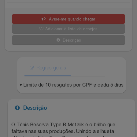
Celulares E Smartphone
SEU VALE TE ESPERANDO
Easylive
Estoque
Avise-me quando chegar
Cosméticos
TOP STORE 8.8
Electrolux
Extra
Adicionar à lista de desejos
Cozinha
Extra
Individual
Descrição
Doações
Fortaleza
Insider
Eletrodomésticos
Regras gerais
Gama Italy
John John
Eletroportáteis
• Limite de 10 resgates por CPF a cada 5 dias
Giftty
Le Lis
Esportes
Havanna
Magalu
Descrição
Experiências
Hospital De Amor
Méliuz
O Tênis Reserva Type R Metalik é o brilho que
faltava nas suas produções. Unindo a silhueta
Ferramentas
Jbl
Natura