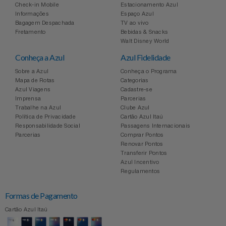
Check-in Mobile
Estacionamento Azul
Informações
Espaço Azul
Bagagem Despachada
TV ao vivo
Fretamento
Bebidas & Snacks
Walt Disney World
Conheça a Azul
Azul Fidelidade
Sobre a Azul
Conheça o Programa
Mapa de Rotas
Categorias
Azul Viagens
Cadastre-se
Imprensa
Parcerias
Trabalhe na Azul
Clube Azul
Política de Privacidade
Cartão Azul Itaú
Responsabilidade Social
Passagens Internacionais
Parcerias
Comprar Pontos
Renovar Pontos
Transferir Pontos
Azul Incentivo
Regulamentos
Formas de Pagamento
Cartão Azul Itaú