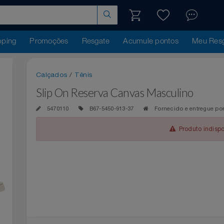
hopping
Promoções
Resgate
Acumule pontos
Me
Calçados
/
Tênis
Slip On Reserva Canvas Masculino
5470110
B67-5450-913-37
Fornecido e ent
Produto 