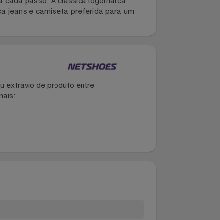
a um visual casual e despojado, este slip on
onado em material canvas resistente e durável,
urança a cada passo. A clássica logomarca
ua calça jeans e camiseta preferida para um
dano ou extravio de produto entre
dos canais: