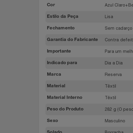
Filmes
Cano Baix
Altura do Cano
Informática
Azul Clar
Cor
Lisa
Estilo da Peça
Jardim
Sem cada
Fechamento
Jogos E Consoles
Contra de
Garantia do Fabricante
Livros
Para um m
Importante
Malas E Mochilas
Dia a Dia
Indicado para
Reserva
Marca
Mercado
Têxtil
Material
Móveis
Têxtil
Material Interno
Natal