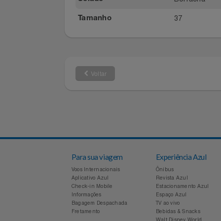
282 g (O 
Peso do Produto
Masculino
Notebooks E Tablet
Sexo
Borracha
Solado
Óculos
37
Tamanho
Papelaria
Páscoa
Voltar
Perfumaria
Perfume
Perfumes
Pet
Para sua viagem
Experiência Azul