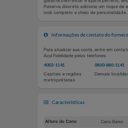
Invista em praticidade e estilo com o
Celulares E Smartphone
Reserva oferece um design versátil, 
garante bem-estar e ajuste perfeito,
Cosméticos
Reserva discreta adiciona um toque d
look completo e cheio de personalidad
Cozinha
Doações
Informações de contato do for
Eletrodomésticos
Para atualizar sua conta, entre em co
Azul Fidelidade pelos telefones:
Eletroportáteis
4003-1141
0800-880-11
Capitais e regiões
Demais local
Esportes
metropolitanas
Experiências
Características
Ferramentas