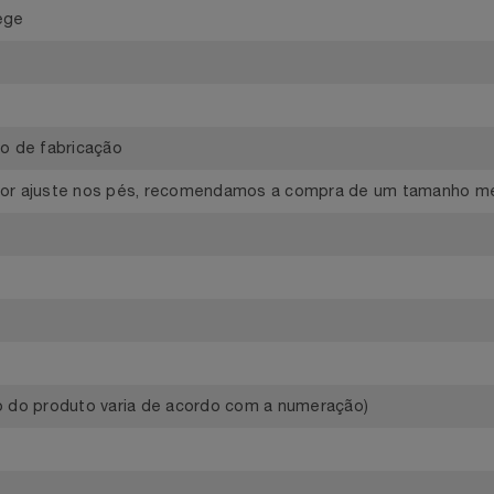
o
o+Bege
rço
feito de fabricação
elhor ajuste nos pés, recomendamos a compra de um taman