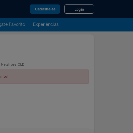
Cadastre-se
Login
u Resgate Favorito
Experiências
regue por Netshoes OLD
indisponível!