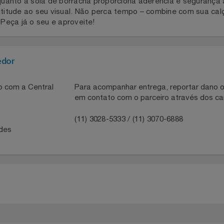
 Slip On Reserva Canvas Masculino! Perfeito para quem busc
ideal para o dia a dia ou para momentos de lazer. Confecci
 enquanto a sola de borracha proporciona aderência e seg
e atitude ao seu visual. Não perca tempo – combine com s
e. Peça já o seu e aproveite!
necedor
ntato com a Central
Para acompanhar entrega, reportar 
em contato com o parceiro através 
41
(11) 3028-5333 / (11) 3070-6888
idades