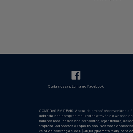
Voos Internacionais
Ônibus
Relógios
Aplicativo Azul
Revista Azul
Check-in Mobile
Estacionamento Azul
Informações
Espaço Azul
Saúde E Bem-Estar
Bagagem Despachada
TV ao vivo
Fretamento
Bebidas & Snacks
Walt Disney World
TV
Utilidades Industriais
Vestuário
Curta nossa página no Facebook