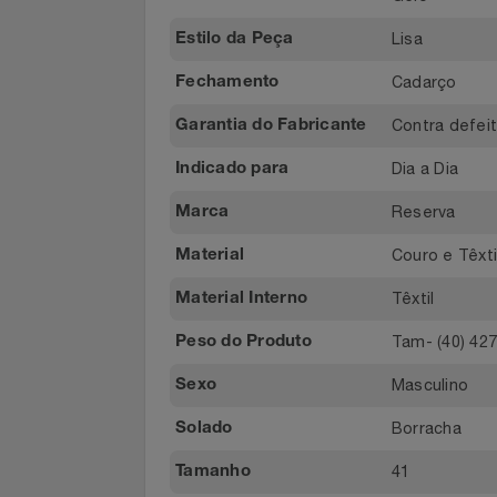
Cano Baix
Altura do Cano
Filmes
Gelo
Cor
Informática
Lisa
Estilo da Peça
Jardim
Cadarço
Fechamento
Jogos E Consoles
Contra de
Garantia do Fabricante
Dia a Dia
Indicado para
Livros
Reserva
Marca
Malas E Mochilas
Couro e Tê
Material
Mercado
Têxtil
Material Interno
Tam- (40)
Móveis
Peso do Produto
Masculino
Sexo
Natal