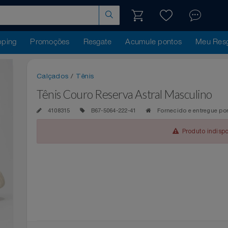
hopping
Promoções
Resgate
Acumule pontos
Me
Calçados
/
Tênis
Tênis Couro Reserva Astral Masculi
4108315
B67-5064-222-41
Fornecido e ent
Produto 