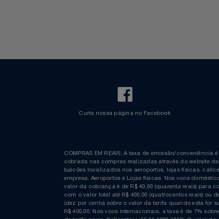
Bagagem Despachada
TV ao vivo
Relógios
Fretamento
Bebidas & Snacks
Walt Disney World
Saúde E Bem-Estar
TV
Utilidades Industriais
Vestuário
Curta nossa página no Facebook
COMPRAS EM REAIS: A taxa de emissão/conveniênc