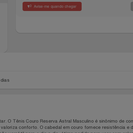
Avise-me quando chegar
a 5 dias