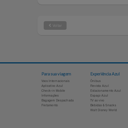
Borracha
Solado
Notebooks E Tablet
41
Tamanho
Óculos
Papelaria
Voltar
Páscoa
Perfumaria
Perfume
Perfumes
Para sua viagem
Experiência Azul
Voos Internacionais
Ônibus
Aplicativo Azul
Revista Azul
Pet
Check-in Mobile
Estacionamento Azul
Informações
Espaço Azul