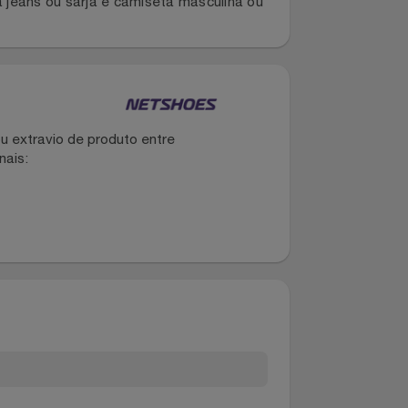
 de conforto e elegância para o homem
ia e durabilidade, enquanto a palmilha leve
 calça jeans ou sarja e camiseta masculina ou
dano ou extravio de produto entre
dos canais: