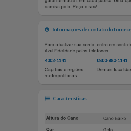
Estilo casual com sofisticação e bem
Celulares E Smartphone
SEU VALE TE ESPERANDO
moderno que busca um visual atraente
garante maciez em cada passo. Uma op
Cosméticos
TOP STORE 8.8
camisa polo. Peça o seu!
Cozinha
Informações de contato do for
Doações
Para atualizar sua conta, entre em co
Eletrodomésticos
Azul Fidelidade pelos telefones:
4003-1141
0800-880-11
Eletroportáteis
Capitais e regiões
Demais local
metropolitanas
Esportes
Experiências
Características
Ferramentas