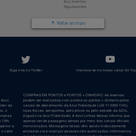
Trabalhe na Azul
Clube Azul
Política de Privacidade
Cartão Azul Itaú
Responsabilidade Social
Passagens Internacionais
Parcerias
Comprar Pontos
Renovar Pontos
Transferir Pontos
Azul Incentivo
Regulamentos
Voltar ao topo
Siga-nos no Twitter
Inscreva-se no nosso cana
ia é
COMPRAS EM PONTOS e PONTOS + DINHEIRO: As reserva