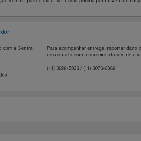
-estar. O Tênis Couro Reserva Astral Masculino é sinônimo
 e valoriza conforto. O cabedal em couro fornece resistênc
ção versátil para o dia a dia, ótima pedida para usar com
necedor
ntato com a Central
Para acompanhar entrega, reportar 
em contato com o parceiro através 
41
(11) 3028-5333 / (11) 3070-6888
idades