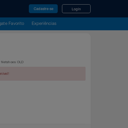
Cadastre-se
Login
u Resgate Favorito
Experiências
no
regue por Netshoes OLD
indisponível!