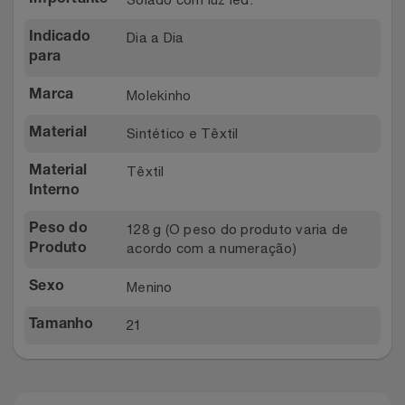
Relógios
Stanley Pmi
Dia a Dia
Indicado
para
Saúde E Bem-Estar
The Bar
Molekinho
Marca
TV
Top Store
Sintético e Têxtil
Material
Utilidades Industriais
Tramontina
Têxtil
Material
Interno
Vestuário
Três Corações
128 g (O peso do produto varia de
Peso do
acordo com a numeração)
Produto
Weconnect
Menino
Sexo
21
Tamanho