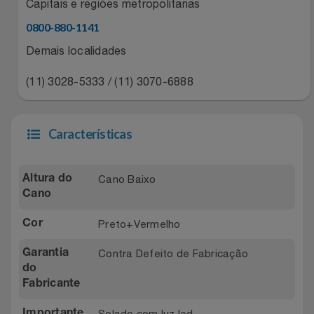
Natal
Capitais e regiões metropolitanas
Natura
0800-880-1141
Notebooks E Tablet
Netshoes
Demais localidades
Óculos
Oster
(11) 3028-5333 / (11) 3070-6888
Papelaria
Perfumes & Cosméticos
Características
Páscoa
Ponto Frio
Cano Baixo
Altura do
Perfumaria
Portal Das Malas
Cano
Perfume
Porto Brasil
Preto+Vermelho
Cor
Contra Defeito de Fabricação
Garantia
Perfumes
Renner
do
Fabricante
Pet
Safe – Escola De Aviação
Solado com luz led.
Importante