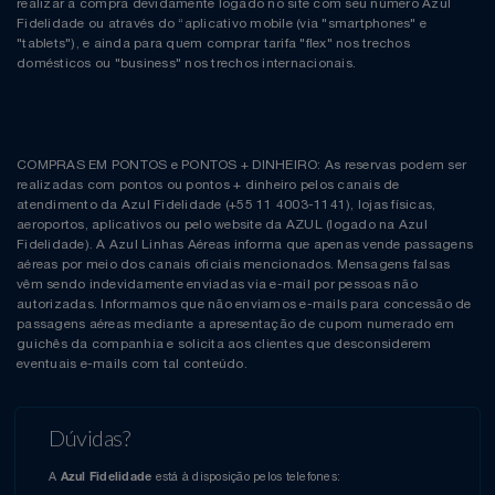
realizar a compra devidamente logado no site com seu número Azul
Fidelidade ou através do “aplicativo mobile (via "smartphones" e
"tablets"), e ainda para quem comprar tarifa "flex" nos trechos
domésticos ou "business" nos trechos internacionais.
COMPRAS EM PONTOS e PONTOS + DINHEIRO: As reservas podem ser
realizadas com pontos ou pontos + dinheiro pelos canais de
atendimento da Azul Fidelidade (+55 11 4003-1141), lojas físicas,
aeroportos, aplicativos ou pelo website da AZUL (logado na Azul
Fidelidade). A Azul Linhas Aéreas informa que apenas vende passagens
aéreas por meio dos canais oficiais mencionados. Mensagens falsas
vêm sendo indevidamente enviadas via e-mail por pessoas não
autorizadas. Informamos que não enviamos e-mails para concessão de
passagens aéreas mediante a apresentação de cupom numerado em
guichês da companhia e solicita aos clientes que desconsiderem
eventuais e-mails com tal conteúdo.
Dúvidas?
A
está à disposição pelos telefones:
Azul Fidelidade