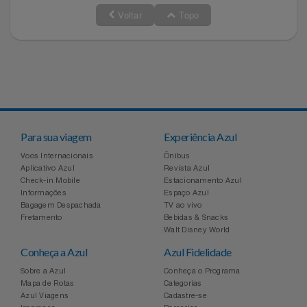
Voltar
Topo
Para sua viagem
Experiência Azul
Voos Internacionais
Ônibus
Aplicativo Azul
Revista Azul
Check-in Mobile
Estacionamento Azul
Informações
Espaço Azul
Bagagem Despachada
TV ao vivo
Fretamento
Bebidas & Snacks
Walt Disney World
Conheça a Azul
Azul Fidelidade
Sobre a Azul
Conheça o Programa
Mapa de Rotas
Categorias
Azul Viagens
Cadastre-se