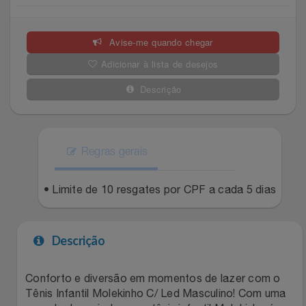
Celulares E Smartphone
SEU VALE TE ESPERANDO
Easylive
Estoque
Avise-me quando chegar
Cosméticos
TOP STORE 8.8
Electrolux
Extra
Adicionar à lista de desejos
Cozinha
Extra
Individual
Descrição
Doações
Fortaleza
Insider
Eletrodomésticos
Regras gerais
Gama Italy
John John
Eletroportáteis
• Limite de 10 resgates por CPF a cada 5 dias
Giftty
Le Lis
Esportes
Havanna
Magalu
Descrição
Experiências
Hospital De Amor
Méliuz
Conforto e diversão em momentos de lazer com o
Tênis Infantil Molekinho C/ Led Masculino! Com uma
Ferramentas
Jbl
Natura