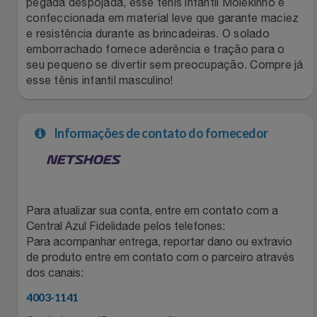
pegada despojada, esse tênis infantil Molekinho é
confeccionada em material leve que garante maciez
Filmes
Lity
Netshoes
e resistência durante as brincadeiras. O solado
emborrachado fornece aderência e tração para o
Informática
Loccitane Au Bresil
Pet Love Saúde
seu pequeno se divertir sem preocupação. Compre já
esse tênis infantil masculino!
Jardim
Loccitane En Provence
Ponto Frio
Informações de contato do fornecedor
Jogos E Consoles
Magalu
Pontos Por Opiniões
Livros
Meu Resgate Favorito
Portal Das Malas
Malas E Mochilas
Para atualizar sua conta, entre em contato com a
Mondial
Renner
Central Azul Fidelidade pelos telefones:
Para acompanhar entrega, reportar dano ou extravio
Mercado
Mormaii
Sams Club
de produto entre em contato com o parceiro através
dos canais:
Móveis
Multi
Topstore
4003-1141