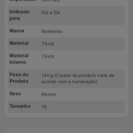
Relógios
Stanley Pmi
Dia a Dia
Indicado
para
Saúde E Bem-Estar
The Bar
Molekinho
Marca
TV
Top Store
Têxtil
Material
Utilidades Industriais
Tramontina
Têxtil
Material
Interno
Vestuário
Três Corações
144 g (O peso do produto varia de
Peso do
acordo com a numeração)
Produto
Weconnect
Menino
Sexo
19
Tamanho