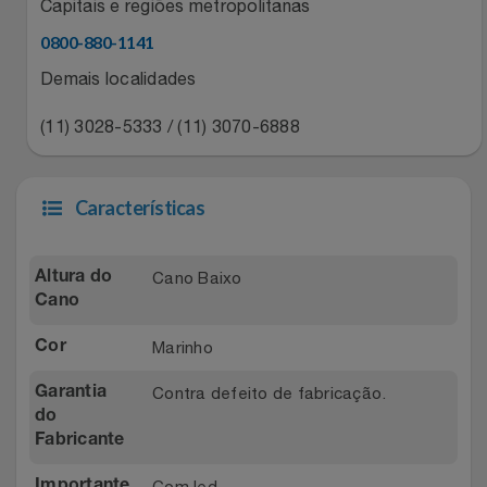
Natal
Capitais e regiões metropolitanas
Natura
0800-880-1141
Notebooks E Tablet
Netshoes
Demais localidades
Óculos
Oster
(11) 3028-5333 / (11) 3070-6888
Papelaria
Perfumes & Cosméticos
Características
Páscoa
Ponto Frio
Cano Baixo
Altura do
Perfumaria
Portal Das Malas
Cano
Perfume
Porto Brasil
Marinho
Cor
Contra defeito de fabricação.
Garantia
Perfumes
Renner
do
Fabricante
Pet
Safe – Escola De Aviação
Com led.
Importante