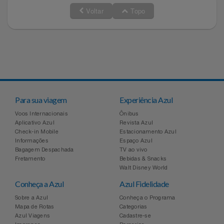
Voltar
Topo
Para sua viagem
Experiência Azul
Voos Internacionais
Ônibus
Aplicativo Azul
Revista Azul
Check-in Mobile
Estacionamento Azul
Informações
Espaço Azul
Bagagem Despachada
TV ao vivo
Fretamento
Bebidas & Snacks
Walt Disney World
Conheça a Azul
Azul Fidelidade
Sobre a Azul
Conheça o Programa
Mapa de Rotas
Categorias
Azul Viagens
Cadastre-se