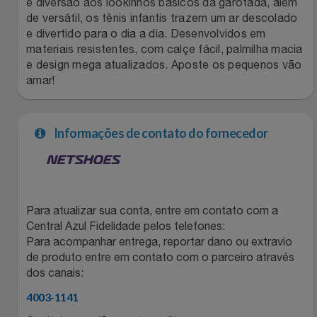
e diversão aos lookinhos básicos da garotada, além
de versátil, os tênis infantis trazem um ar descolado
Filmes
Lity
Netshoes
e divertido para o dia a dia. Desenvolvidos em
materiais resistentes, com calçe fácil, palmilha macia
Informática
Loccitane Au Bresil
Pet Love Saúde
e design mega atualizados. Aposte os pequenos vão
amar!
Jardim
Loccitane En Provence
Ponto Frio
Informações de contato do fornecedor
Jogos E Consoles
Magalu
Pontos Por Opiniões
Livros
Meu Resgate Favorito
Portal Das Malas
Malas E Mochilas
Para atualizar sua conta, entre em contato com a
Mondial
Renner
Central Azul Fidelidade pelos telefones:
Para acompanhar entrega, reportar dano ou extravio
Mercado
Mormaii
Sams Club
de produto entre em contato com o parceiro através
dos canais:
Móveis
Multi
Topstore
4003-1141