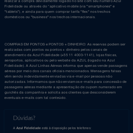
realizar a compra devidamente logado no site com seu número Azul
Fidelidade ou através do “aplicativo mobile (via "smartphones" e
"tablets"), e ainda para quem comprar tarifa "flex" nos trechos
domésticos ou "business" nos trechos internacionais.
COMPRAS EM PONTOS e PONTOS + DINHEIRO: As reservas podem ser
realizadas com pontos ou pontos + dinheiro pelos canais de
atendimento da Azul Fidelidade (+55 11 4003-1141), lojas físicas,
aeroportos, aplicativos ou pelo website da AZUL (logado na Azul
Fidelidade). A Azul Linhas Aéreas informa que apenas vende passagens
aéreas por meio dos canais oficiais mencionados. Mensagens falsas
vêm sendo indevidamente enviadas via e-mail por pessoas não
autorizadas. Informamos que não enviamos e-mails para concessão de
passagens aéreas mediante a apresentação de cupom numerado em
guichês da companhia e solicita aos clientes que desconsiderem
eventuais e-mails com tal conteúdo.
Dúvidas?
A
está à disposição pelos telefones:
Azul Fidelidade