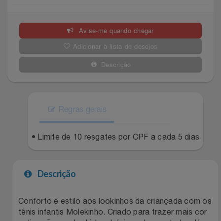
Celulares E Smartphone
Easylive
Estoque
Avise-me quando chegar
Cosméticos
Electrolux
Extra
Adicionar à lista de desejos
Cozinha
Extra
Individual
Descrição
Doações
Fortaleza
Insider
Eletrodomésticos
Regras gerais
Gama Italy
John John
Eletroportáteis
• Limite de 10 resgates por CPF a cada 5 dias
Giftty
Le Lis
Esportes
Havanna
Magalu
Descrição
Experiências
Hospital De Amor
Méliuz
Conforto e estilo aos lookinhos da criançada com os
tênis infantis Molekinho. Criado para trazer mais cor
Ferramentas
Jbl
Natura