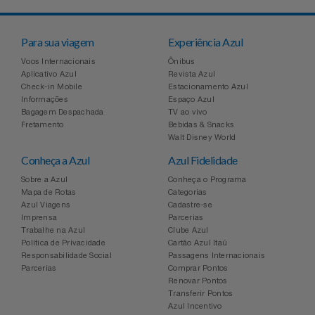
Para sua viagem
Experiência Azul
Voos Internacionais
Ônibus
Aplicativo Azul
Revista Azul
Check-in Mobile
Estacionamento Azul
Informações
Espaço Azul
Bagagem Despachada
TV ao vivo
Fretamento
Bebidas & Snacks
Walt Disney World
Conheça a Azul
Azul Fidelidade
Sobre a Azul
Conheça o Programa
Mapa de Rotas
Categorias
Azul Viagens
Cadastre-se
Imprensa
Parcerias
Trabalhe na Azul
Clube Azul
Política de Privacidade
Cartão Azul Itaú
Responsabilidade Social
Passagens Internacionais
Parcerias
Comprar Pontos
Renovar Pontos
Transferir Pontos
Azul Incentivo