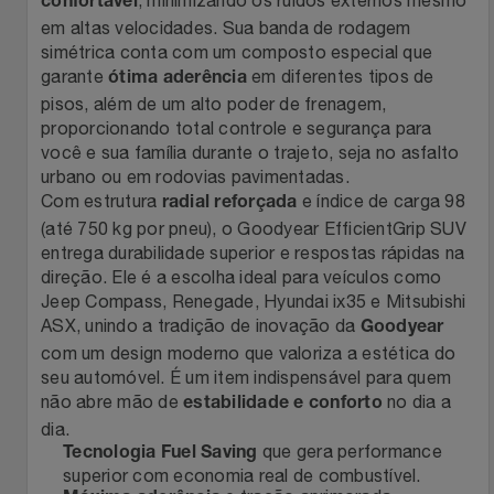
Natal
confortável
Natura
em altas velocidades. Sua banda de rodagem
simétrica conta com um composto especial que
Notebooks E Tablet
Netshoes
garante
em diferentes tipos de
ótima aderência
pisos, além de um alto poder de frenagem,
Óculos
Oster
proporcionando total controle e segurança para
você e sua família durante o trajeto, seja no asfalto
Papelaria
urbano ou em rodovias pavimentadas.
Perfumes & Cosméticos
Com estrutura
e índice de carga 98
radial reforçada
(até 750 kg por pneu), o Goodyear EfficientGrip SUV
Páscoa
Ponto Frio
entrega durabilidade superior e respostas rápidas na
direção. Ele é a escolha ideal para veículos como
Perfumaria
Portal Das Malas
Jeep Compass, Renegade, Hyundai ix35 e Mitsubishi
ASX, unindo a tradição de inovação da
Goodyear
Perfume
Porto Brasil
com um design moderno que valoriza a estética do
seu automóvel. É um item indispensável para quem
não abre mão de
no dia a
Perfumes
estabilidade e conforto
Renner
dia.
que gera performance
Tecnologia Fuel Saving
Pet
Safe – Escola De Aviação
superior com economia real de combustível.