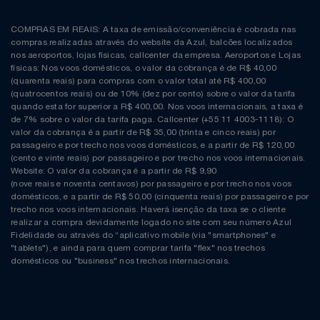
COMPRAS EM REAIS: A taxa de emissão/conveniência é cobrada nas
compras realizadas através do website da Azul, balcões localizados
nos aeroportos, lojas físicas, callcenter da empresa. Aeroportos e Lojas
físicas: Nos voos domésticos, o valor da cobrança é de R$ 40,00
(quarenta reais) para compras com o valor total até R$ 400,00
(quatrocentos reais) ou de 10% (dez por cento) sobre o valor da tarifa
quando esta for superior a R$ 400,00. Nos voos internacionais, a taxa é
de 7% sobre o valor da tarifa paga. Callcenter (+55 11 4003-1118): O
valor da cobrança é a partir de R$ 35,00 (trinta e cinco reais) por
passageiro e por trecho nos voos domésticos, e a partir de R$ 120,00
(cento e vinte reais) por passageiro e por trecho nos voos internacionais.
Website: O valor da cobrança é a partir de R$ 9,90
(nove reais e noventa centavos) por passageiro e por trecho nos voos
domésticos, e a partir de R$ 50,00 (cinquenta reais) por passageiro e por
trecho nos voos internacionais. Haverá isenção da taxa se o cliente
realizar a compra devidamente logado no site com seu número Azul
Fidelidade ou através do “aplicativo mobile (via "smartphones" e
"tablets"), e ainda para quem comprar tarifa "flex" nos trechos
domésticos ou "business" nos trechos internacionais.