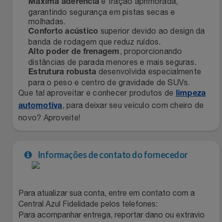
e tração aprimorada,
Máxima aderência
Relógios
garantindo segurança em pistas secas e
Stanley Pmi
molhadas.
superior devido ao design da
Conforto acústico
Saúde E Bem-Estar
The Bar
banda de rodagem que reduz ruídos.
, proporcionando
Alto poder de frenagem
distâncias de parada menores e mais seguras.
TV
Top Store
desenvolvida especialmente
Estrutura robusta
para o peso e centro de gravidade de SUVs.
Utilidades Industriais
Tramontina
Que tal aproveitar e conhecer produtos de
limpeza
, para deixar seu veículo com cheiro de
automotiva
Vestuário
Três Corações
novo? Aproveite!
Weconnect
Informações de contato do fornecedor
Para atualizar sua conta, entre em contato com a
Central Azul Fidelidade pelos telefones:
Para acompanhar entrega, reportar dano ou extravio