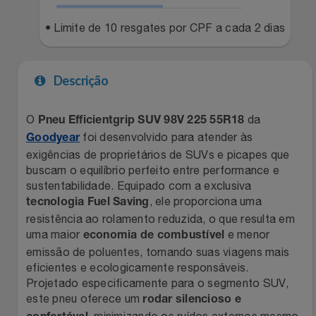
Filmes
Lity
Netshoes
• Limite de 10 resgates por CPF a cada 2 dias
Informática
Loccitane Au Bresil
Pet Love Saúde
Descrição
Jardim
Loccitane En Provence
Ponto Frio
O
da
Pneu Efficientgrip SUV 98V 225 55R18
Jogos E Consoles
Magalu
Pontos Por Opiniões
foi desenvolvido para atender às
Goodyear
exigências de proprietários de SUVs e picapes que
buscam o equilíbrio perfeito entre performance e
Livros
Meu Resgate Favorito
Portal Das Malas
sustentabilidade. Equipado com a exclusiva
, ele proporciona uma
tecnologia Fuel Saving
Malas E Mochilas
Mondial
Renner
resistência ao rolamento reduzida, o que resulta em
uma maior
e menor
economia de combustível
Mercado
Mormaii
Sams Club
emissão de poluentes, tornando suas viagens mais
eficientes e ecologicamente responsáveis.
Móveis
Projetado especificamente para o segmento SUV,
Multi
Topstore
este pneu oferece um
rodar silencioso e
, minimizando os ruídos externos mesmo