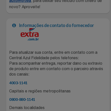
, para deixar seu veículo com cheiro de
automotiva
Relógios
Stanley Pmi
novo? Aproveite!
Saúde E Bem-Estar
The Bar
Informações de contato do fornecedor
TV
Top Store
Utilidades Industriais
Tramontina
Para atualizar sua conta, entre em contato com a
Vestuário
Central Azul Fidelidade pelos telefones:
Três Corações
Para acompanhar entrega, reportar dano ou extravio
de produto entre em contato com o parceiro através
Weconnect
dos canais:
4003-1141
Capitais e regiões metropolitanas
0800-880-1141
Demais localidades