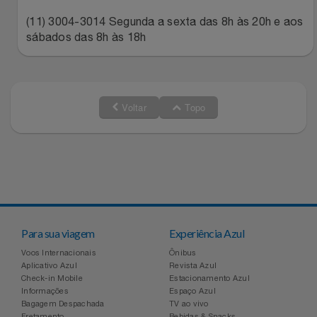
(11) 3004-3014 Segunda a sexta das 8h às 20h e aos
sábados das 8h às 18h
Voltar
Topo
Para sua viagem
Experiência Azul
Voos Internacionais
Ônibus
Aplicativo Azul
Revista Azul
Check-in Mobile
Estacionamento Azul
Informações
Espaço Azul
Bagagem Despachada
TV ao vivo
Fretamento
Bebidas & Snacks