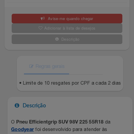
Celulares E Smartphone
SEU VALE TE ESPERANDO
Easylive
Estoque
Avise-me quando chegar
Cosméticos
TOP STORE 8.8
Electrolux
Extra
Adicionar à lista de desejos
Cozinha
Extra
Individual
Descrição
Doações
Fortaleza
Insider
Eletrodomésticos
Regras gerais
Gama Italy
John John
Eletroportáteis
• Limite de 10 resgates por CPF a cada 2 dias
Giftty
Le Lis
Esportes
Havanna
Magalu
Descrição
Experiências
Hospital De Amor
Méliuz
O
da
Pneu Efficientgrip SUV 98V 225 55R18
Ferramentas
foi desenvolvido para atender às
Jbl
Natura
Goodyear