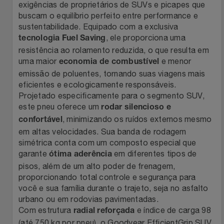
exigências de proprietários de SUVs e picapes que
buscam o equilíbrio perfeito entre performance e
Filmes
Lity
Netshoes
sustentabilidade. Equipado com a exclusiva
, ele proporciona uma
tecnologia Fuel Saving
Informática
Loccitane Au Bresil
Pet Love Saúde
resistência ao rolamento reduzida, o que resulta em
uma maior
e menor
economia de combustível
Jardim
Loccitane En Provence
Ponto Frio
emissão de poluentes, tornando suas viagens mais
eficientes e ecologicamente responsáveis.
Jogos E Consoles
Projetado especificamente para o segmento SUV,
Magalu
Pontos Por Opiniões
este pneu oferece um
rodar silencioso e
, minimizando os ruídos externos mesmo
confortável
Livros
Meu Resgate Favorito
Portal Das Malas
em altas velocidades. Sua banda de rodagem
simétrica conta com um composto especial que
Malas E Mochilas
Mondial
Renner
garante
em diferentes tipos de
ótima aderência
pisos, além de um alto poder de frenagem,
Mercado
Mormaii
Sams Club
proporcionando total controle e segurança para
você e sua família durante o trajeto, seja no asfalto
urbano ou em rodovias pavimentadas.
Móveis
Multi
Topstore
Com estrutura
e índice de carga 98
radial reforçada
(até 750 kg por pneu), o Goodyear EfficientGrip SUV