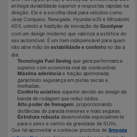
Natal
Natura
entrega durabilidade superior e respostas rápidas na
direção. Ele é a escolha ideal para veículos como
Notebooks E Tablet
Netshoes
Jeep Compass, Renegade, Hyundai ix35 e Mitsubishi
ASX, unindo a tradição de inovação da
Goodyear
Óculos
Oster
com um design moderno que valoriza a estética do
seu automóvel. É um item indispensável para quem
não abre mão de
no dia a
estabilidade e conforto
Papelaria
Perfumes & Cosméticos
dia.
que gera performance
Tecnologia Fuel Saving
Páscoa
Ponto Frio
superior com economia real de combustível.
e tração aprimorada,
Máxima aderência
garantindo segurança em pistas secas e
Perfumaria
Portal Das Malas
molhadas.
superior devido ao design da
Conforto acústico
Perfume
Porto Brasil
banda de rodagem que reduz ruídos.
, proporcionando
Alto poder de frenagem
distâncias de parada menores e mais seguras.
Perfumes
Renner
desenvolvida especialmente
Estrutura robusta
para o peso e centro de gravidade de SUVs.
Pet
Safe – Escola De Aviação
Que tal aproveitar e conhecer produtos de
limpeza