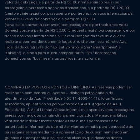
valor da cobrança é a partir de R$ 35,00 (trinta e cinco reais) por
passageiro e por trecho nos voos domésticos, e a partir de R$ 120,00
(cento e vinte reais) por passageiro e por trecho nos voos internacionais.
Website: O valor da cobrança é a partir de R$ 9,90
(nove reais e noventa centavos) por passageiro e por trecho nos voos
domésticos, e a partir de R$ 50,00 (cinquenta reais) por passageiro e por
trecho nos voos internacionais. Haverá isenção da taxa se o cliente
realizar a compra devidamente logado no site com seu número Azul
Fidelidade ou através do “aplicativo mobile (via "smartphones" e
"tablets"), e ainda para quem comprar tarifa "flex" nos trechos
domésticos ou "business" nos trechos internacionais.
COMPRAS EM PONTOS e PONTOS + DINHEIRO: As reservas podem ser
realizadas com pontos ou pontos + dinheiro pelos canais de
atendimento da Azul Fidelidade (+55 11 4003-1141), lojas físicas,
aeroportos, aplicativos ou pelo website da AZUL (logado na Azul
Fidelidade). A Azul Linhas Aéreas informa que apenas vende passagens
aéreas por meio dos canais oficiais mencionados. Mensagens falsas
vêm sendo indevidamente enviadas via e-mail por pessoas não
autorizadas. Informamos que não enviamos e-mails para concessão de
passagens aéreas mediante a apresentação de cupom numerado em
guichês da companhia e solicita aos clientes que desconsiderem