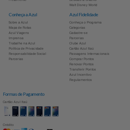
Celulares E Smartphone
Easylive
Estoque
Walt Disney World
Conheça a Azul
Azul Fidelidade
Cosméticos
Electrolux
Extra
Sobre a Azul
Conheça o Programa
Mapa de Rotas
Categorias
Azul Viagens
Cadastre-se
Cozinha
Extra
Individual
Imprensa
Parcerias
Trabalhe na Azul
Clube Azul
Doações
Política de Privacidade
Cartão Azul Itaú
Fortaleza
Insider
Responsabilidade Social
Passagens Internacionais
Parcerias
Comprar Pontos
Eletrodomésticos
Renovar Pontos
Gama Italy
John John
Transferir Pontos
Azul Incentivo
Eletroportáteis
Giftty
Le Lis
Regulamentos
Formas de Pagamento
Esportes
Havanna
Magalu
Cartão Azul Itaú
Experiências
Hospital De Amor
Méliuz
Ferramentas
Crédito
Jbl
Natura