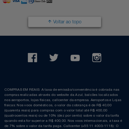
Filmes
Lity
Netshoes
Voltar ao topo
Informática
Loccitane Au Bresil
Pet Love Saúde
Jardim
Loccitane En Provence
Ponto Frio
Jogos E Consoles
Magalu
Pontos Por Opiniões
Livros
Meu Resgate Favorito
Portal Das Malas
Malas E Mochilas
Mondial
Renner
COMPRAS EM REAIS: A taxa de emissão/conveniência é cobrada nas
compras realizadas através do website da Azul, balcões localizados
Mercado
Mormaii
Sams Club
nos aeroportos, lojas físicas, callcenter da empresa. Aeroportos e Lojas
físicas: Nos voos domésticos, o valor da cobrança é de R$ 40,00
(quarenta reais) para compras com o valor total até R$ 400,00
Móveis
Multi
Topstore
(quatrocentos reais) ou de 10% (dez por cento) sobre o valor da tarifa
quando esta for superior a R$ 400,00. Nos voos internacionais, a taxa é
de 7% sobre o valor da tarifa paga. Callcenter (+55 11 4003-1118): O