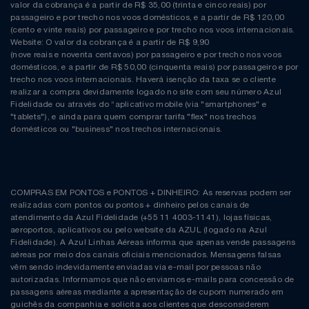
Natal
Natura
valor da cobrança é a partir de R$ 35,00 (trinta e cinco reais) por
passageiro e por trecho nos voos domésticos, e a partir de R$ 120,00
(cento e vinte reais) por passageiro e por trecho nos voos internacionais.
Notebooks E Tablet
Netshoes
Website: O valor da cobrança é a partir de R$ 9,90
(nove reais e noventa centavos) por passageiro e por trecho nos voos
domésticos, e a partir de R$ 50,00 (cinquenta reais) por passageiro e por
Óculos
Oster
trecho nos voos internacionais. Haverá isenção da taxa se o cliente
realizar a compra devidamente logado no site com seu número Azul
Fidelidade ou através do “aplicativo mobile (via "smartphones" e
Papelaria
Perfumes & Cosméticos
"tablets"), e ainda para quem comprar tarifa "flex" nos trechos
domésticos ou "business" nos trechos internacionais.
Páscoa
Ponto Frio
Perfumaria
Portal Das Malas
COMPRAS EM PONTOS e PONTOS + DINHEIRO: As reservas podem ser
realizadas com pontos ou pontos + dinheiro pelos canais de
Perfume
Porto Brasil
atendimento da Azul Fidelidade (+55 11 4003-1141), lojas físicas,
aeroportos, aplicativos ou pelo website da AZUL (logado na Azul
Fidelidade). A Azul Linhas Aéreas informa que apenas vende passagens
Perfumes
Renner
aéreas por meio dos canais oficiais mencionados. Mensagens falsas
vêm sendo indevidamente enviadas via e-mail por pessoas não
autorizadas. Informamos que não enviamos e-mails para concessão de
Pet
Safe – Escola De Aviação
passagens aéreas mediante a apresentação de cupom numerado em
guichês da companhia e solicita aos clientes que desconsiderem