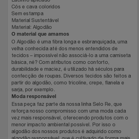
Cós e cava coloridos
Relógios
Stanley Pmi
Sem estampa
Material Sustentável
Saúde E Bem-Estar
The Bar
Material: Algodão
O material que amamos
TV
Top Store
O Algodão é uma fibra longa e esbranquiçada, uma
velha conhecida até dos menos entendidos de
tecidos – impossível não associá-lo a uma camiseta
Utilidades Industriais
Tramontina
básica, né? Com atributos como conforto,
durabilidade e maciez, é utilizado há séculos para
Vestuário
Três Corações
confecção de roupas. Diversos tecidos são feitos a
partir do algodão, como tricoline, crepe, flanela e
Weconnect
sarja, por exemplo.
Moda responsável
Essa peça faz parte da nossa linha Selo Re, que
reforça nosso compromisso com uma moda cada
vez mais responsável, oferecendo produtos com o
menor impacto ambiental possível. Por isso o
algodão dos nossos produtos é adquirido como
algodão responsável, que é cultivado de forma mais