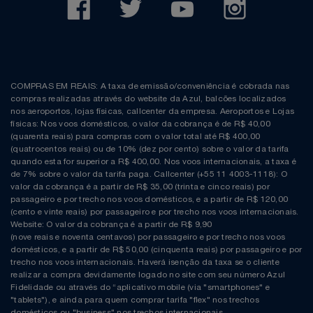
COMPRAS EM REAIS: A taxa de emissão/conveniência é cobrada nas
compras realizadas através do website da Azul, balcões localizados
nos aeroportos, lojas físicas, callcenter da empresa. Aeroportos e Lojas
físicas: Nos voos domésticos, o valor da cobrança é de R$ 40,00
(quarenta reais) para compras com o valor total até R$ 400,00
(quatrocentos reais) ou de 10% (dez por cento) sobre o valor da tarifa
quando esta for superior a R$ 400,00. Nos voos internacionais, a taxa é
de 7% sobre o valor da tarifa paga. Callcenter (+55 11 4003-1118): O
valor da cobrança é a partir de R$ 35,00 (trinta e cinco reais) por
passageiro e por trecho nos voos domésticos, e a partir de R$ 120,00
(cento e vinte reais) por passageiro e por trecho nos voos internacionais.
Website: O valor da cobrança é a partir de R$ 9,90
(nove reais e noventa centavos) por passageiro e por trecho nos voos
domésticos, e a partir de R$ 50,00 (cinquenta reais) por passageiro e por
trecho nos voos internacionais. Haverá isenção da taxa se o cliente
realizar a compra devidamente logado no site com seu número Azul
Fidelidade ou através do “aplicativo mobile (via "smartphones" e
"tablets"), e ainda para quem comprar tarifa "flex" nos trechos
domésticos ou "business" nos trechos internacionais.