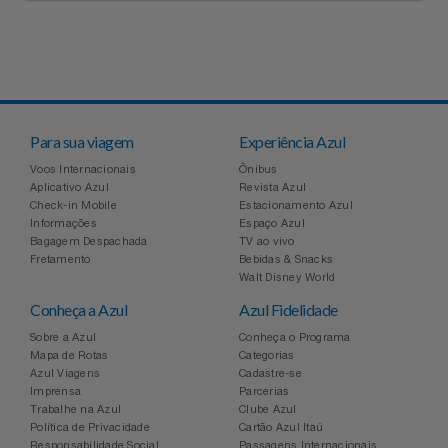
Para sua viagem
Experiência Azul
Voos Internacionais
Ônibus
Aplicativo Azul
Revista Azul
Check-in Mobile
Estacionamento Azul
Informações
Espaço Azul
Bagagem Despachada
TV ao vivo
Fretamento
Bebidas & Snacks
Walt Disney World
Conheça a Azul
Azul Fidelidade
Sobre a Azul
Conheça o Programa
Mapa de Rotas
Categorias
Azul Viagens
Cadastre-se
Imprensa
Parcerias
Trabalhe na Azul
Clube Azul
Política de Privacidade
Cartão Azul Itaú
Responsabilidade Social
Passagens Internacionais