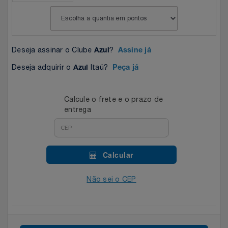
Filmes
Lity
Netshoes
Informática
Loccitane Au Bresil
Pet Love Saúde
Deseja assinar o Clube
?
Azul
Assine já
Deseja adquirir o
Itaú?
Azul
Peça já
Jardim
Loccitane En Provence
Ponto Frio
Jogos E Consoles
Magalu
Pontos Por Opiniões
Calcule o frete e o prazo de
entrega
Livros
Meu Resgate Favorito
Portal Das Malas
Malas E Mochilas
Mondial
Renner
Calcular
Mercado
Mormaii
Sams Club
Não sei o CEP
Móveis
Multi
Topstore