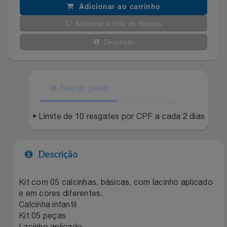
Natal
Natura
Adicionar ao carrinho
Adicionar à lista de desejos
Notebooks E Tablet
Netshoes
Descrição
Óculos
Oster
Papelaria
Perfumes & Cosméticos
Regras gerais
Páscoa
Ponto Frio
• Limite de 10 resgates por CPF a cada 2 dias
Perfumaria
Portal Das Malas
Descrição
Perfume
Porto Brasil
Kit com 05 calcinhas, básicas, com lacinho aplicado
Perfumes
Renner
e em cores diferentes.
Calcinha infantil
Pet
Safe – Escola De Aviação
Kit 05 peças
Lacinho aplicado