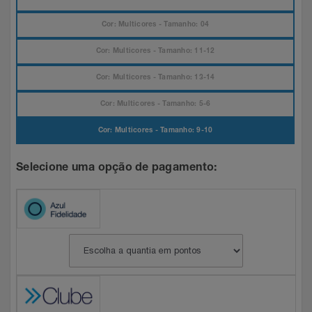
Celulares E Smartphone
SEU VALE TE ESPERANDO
Easylive
Estoque
Cor: Multicores - Tamanho: 04
Cosméticos
TOP STORE 8.8
Electrolux
Extra
Cor: Multicores - Tamanho: 11-12
Cor: Multicores - Tamanho: 13-14
Cozinha
Extra
Individual
Cor: Multicores - Tamanho: 5-6
Doações
Fortaleza
Insider
Cor: Multicores - Tamanho: 9-10
Eletrodomésticos
Gama Italy
John John
Selecione uma opção de pagamento:
Eletroportáteis
Giftty
Le Lis
Esportes
Havanna
Magalu
Experiências
Hospital De Amor
Méliuz
Ferramentas
Jbl
Natura