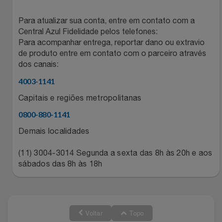
Relógios
Stanley Pmi
Para atualizar sua conta, entre em contato com a
Central Azul Fidelidade pelos telefones:
Saúde E Bem-Estar
The Bar
Para acompanhar entrega, reportar dano ou extravio
de produto entre em contato com o parceiro através
TV
dos canais:
Top Store
4003-1141
Utilidades Industriais
Tramontina
Capitais e regiões metropolitanas
0800-880-1141
Vestuário
Três Corações
Demais localidades
Weconnect
(11) 3004-3014 Segunda a sexta das 8h às 20h e aos
sábados das 8h às 18h
Voltar
Topo