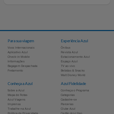
Para sua viagem
Experiência Azul
Voos Internacionais
Ônibus
Aplicativo Azul
Revista Azul
Check-in Mobile
Estacionamento Azul
Informações
Espaço Azul
Bagagem Despachada
TV ao vivo
Fretamento
Bebidas & Snacks
Walt Disney World
Conheça a Azul
Azul Fidelidade
Sobre a Azul
Conheça o Programa
Mapa de Rotas
Categorias
Azul Viagens
Cadastre-se
Imprensa
Parcerias
Trabalhe na Azul
Clube Azul
Política de Privacidade
Cartão Azul Itaú