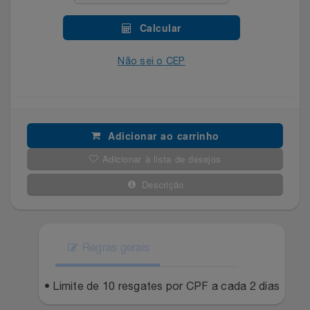
Filmes
Lity
Netshoes
Calcular
Informática
Não sei o CEP
Loccitane Au Bresil
Pet Love Saúde
Jardim
Loccitane En Provence
Ponto Frio
Jogos E Consoles
Magalu
Pontos Por Opiniões
Adicionar ao carrinho
Adicionar à lista de desejos
Livros
Meu Resgate Favorito
Portal Das Malas
Descrição
Malas E Mochilas
Mondial
Renner
Mercado
Mormaii
Sams Club
Regras gerais
Móveis
Multi
Topstore
• Limite de 10 resgates por CPF a cada 2 dias