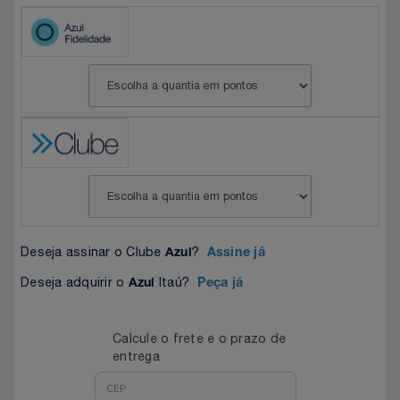
Celulares E Smartphone
SEU VALE TE ESPERANDO
Easylive
Estoque
Cosméticos
TOP STORE 8.8
Electrolux
Extra
Cozinha
Extra
Individual
Doações
Fortaleza
Insider
Eletrodomésticos
Gama Italy
John John
Eletroportáteis
Giftty
Le Lis
Deseja assinar o Clube
?
Azul
Assine já
Deseja adquirir o
Itaú?
Azul
Peça já
Esportes
Havanna
Magalu
Experiências
Calcule o frete e o prazo de
Hospital De Amor
Méliuz
entrega
Ferramentas
Jbl
Natura