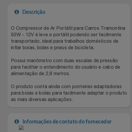
Natal
Natura
Descrição
Notebooks E Tablet
Netshoes
O Compressor de Ar Portátil para Carros Tramontina
Óculos
Oster
50W - 12V é leve e portátil podendo ser facilmente
transportado, ideal para trabalhos domésticos de
Papelaria
inflar boias, bolas e pneus de bicicleta.
Perfumes & Cosméticos
Possui manômetro com duas escalas de pressão
Páscoa
Ponto Frio
para facilitar o entendimento do usuário e cabo de
alimentação de 2,8 metros.
Perfumaria
Portal Das Malas
O produto conta ainda com ponteiras adaptadoras
Perfume
para boias e bolas para facilmente adaptar o produto
Porto Brasil
as mais diversas aplicações.
Perfumes
Renner
Informações de contato do fornecedor
Pet
Safe – Escola De Aviação