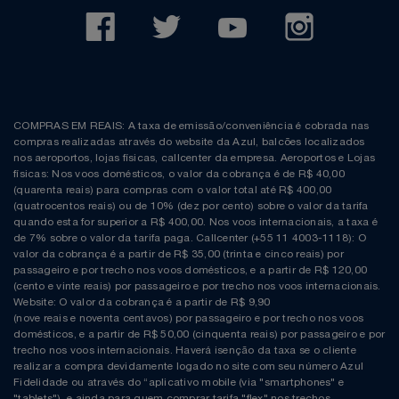
COMPRAS EM REAIS: A taxa de emissão/conveniência é cobrada nas
compras realizadas através do website da Azul, balcões localizados
nos aeroportos, lojas físicas, callcenter da empresa. Aeroportos e Lojas
físicas: Nos voos domésticos, o valor da cobrança é de R$ 40,00
(quarenta reais) para compras com o valor total até R$ 400,00
(quatrocentos reais) ou de 10% (dez por cento) sobre o valor da tarifa
quando esta for superior a R$ 400,00. Nos voos internacionais, a taxa é
de 7% sobre o valor da tarifa paga. Callcenter (+55 11 4003-1118): O
valor da cobrança é a partir de R$ 35,00 (trinta e cinco reais) por
passageiro e por trecho nos voos domésticos, e a partir de R$ 120,00
(cento e vinte reais) por passageiro e por trecho nos voos internacionais.
Website: O valor da cobrança é a partir de R$ 9,90
(nove reais e noventa centavos) por passageiro e por trecho nos voos
domésticos, e a partir de R$ 50,00 (cinquenta reais) por passageiro e por
trecho nos voos internacionais. Haverá isenção da taxa se o cliente
realizar a compra devidamente logado no site com seu número Azul
Fidelidade ou através do “aplicativo mobile (via "smartphones" e
"tablets"), e ainda para quem comprar tarifa "flex" nos trechos