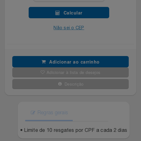
Filmes
Lity
Netshoes
Calcular
Informática
Não sei o CEP
Loccitane Au Bresil
Pet Love Saúde
Jardim
Loccitane En Provence
Ponto Frio
Jogos E Consoles
Magalu
Pontos Por Opiniões
Adicionar ao carrinho
Adicionar à lista de desejos
Livros
Meu Resgate Favorito
Portal Das Malas
Descrição
Malas E Mochilas
Mondial
Renner
Mercado
Mormaii
Sams Club
Regras gerais
Móveis
Multi
Topstore
• Limite de 10 resgates por CPF a cada 2 dias