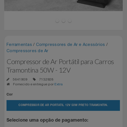
Experiências
Automotivo
PAIS 60% OFF CASAS BAHIA
CINEMA
Blackedecker
Airport Park
Favoritos
Aviação
SEU PAI MERECE TUDO NOVO
Sala VIP
Bosch
Assist Card
Carrinho De Compras
Bebê
Shows
Buettner
Bo.bô
Ferramentas
/
Compressores de Ar e Acessórios
/
Compressores de Ar
Meus Pedidos
Brinquedos
Camicado Houseware
Camicado
Compressor de Ar Portátil para Carros
Fale Conosco
Tramontina 50W - 12V
Calçados
Carolina Herrera
Casas Bahia
Abrir Chamados
5641909
7132928
Fornecido e entregue por
Extra
Câmeras E Drones
Casa Flora
Dudalina
Cor
Lista De Chamados
Cartão Presente
Casas Bahia
Easylive Entretenimento
COMPRESSOR DE AR PORTATIL 12V 50W PRETO TRAMONTIN.
Perguntas Frequentes
Casa
Colcci
Easylive Vouchers
Selecione uma opção de pagamento: