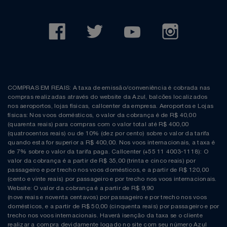
COMPRAS EM REAIS: A taxa de emissão/conveniência é cobrada nas
compras realizadas através do website da Azul, balcões localizados
nos aeroportos, lojas físicas, callcenter da empresa. Aeroportos e Lojas
físicas: Nos voos domésticos, o valor da cobrança é de R$ 40,00
(quarenta reais) para compras com o valor total até R$ 400,00
(quatrocentos reais) ou de 10% (dez por cento) sobre o valor da tarifa
quando esta for superior a R$ 400,00. Nos voos internacionais, a taxa é
de 7% sobre o valor da tarifa paga. Callcenter (+55 11 4003-1118): O
valor da cobrança é a partir de R$ 35,00 (trinta e cinco reais) por
passageiro e por trecho nos voos domésticos, e a partir de R$ 120,00
(cento e vinte reais) por passageiro e por trecho nos voos internacionais.
Website: O valor da cobrança é a partir de R$ 9,90
(nove reais e noventa centavos) por passageiro e por trecho nos voos
domésticos, e a partir de R$ 50,00 (cinquenta reais) por passageiro e por
trecho nos voos internacionais. Haverá isenção da taxa se o cliente
realizar a compra devidamente logado no site com seu número Azul