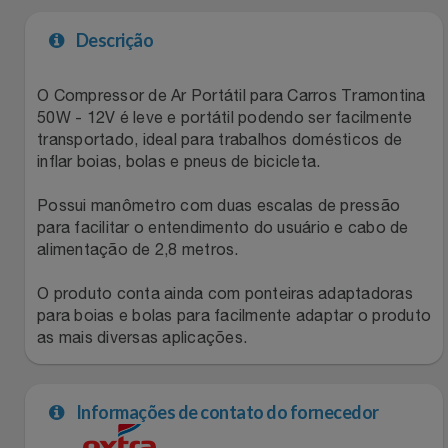
Natal
Natura
Descrição
Notebooks E Tablet
Netshoes
O Compressor de Ar Portátil para Carros Tramontina
Óculos
Oster
50W - 12V é leve e portátil podendo ser facilmente
transportado, ideal para trabalhos domésticos de
Papelaria
inflar boias, bolas e pneus de bicicleta.
Perfumes & Cosméticos
Possui manômetro com duas escalas de pressão
Páscoa
Ponto Frio
para facilitar o entendimento do usuário e cabo de
alimentação de 2,8 metros.
Perfumaria
Portal Das Malas
O produto conta ainda com ponteiras adaptadoras
Perfume
para boias e bolas para facilmente adaptar o produto
Porto Brasil
as mais diversas aplicações.
Perfumes
Renner
Informações de contato do fornecedor
Pet
Safe – Escola De Aviação