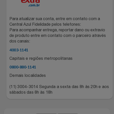
Relógios
Stanley Pmi
Para atualizar sua conta, entre em contato com a
Saúde E Bem-Estar
The Bar
Central Azul Fidelidade pelos telefones:
Para acompanhar entrega, reportar dano ou extravio
TV
Top Store
de produto entre em contato com o parceiro através
dos canais:
Utilidades Industriais
Tramontina
4003-1141
Capitais e regiões metropolitanas
Vestuário
Três Corações
0800-880-1141
Weconnect
Demais localidades
(11) 3004-3014 Segunda a sexta das 8h às 20h e aos
sábados das 8h às 18h