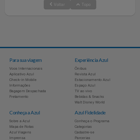
Voltar
Topo
Para sua viagem
Experiência Azul
Voos Internacionais
Ônibus
Aplicativo Azul
Revista Azul
Check-in Mobile
Estacionamento Azul
Informações
Espaço Azul
Bagagem Despachada
TV ao vivo
Fretamento
Bebidas & Snacks
Walt Disney World
Conheça a Azul
Azul Fidelidade
Sobre a Azul
Conheça o Programa
Mapa de Rotas
Categorias
Azul Viagens
Cadastre-se
Imprensa
Parcerias