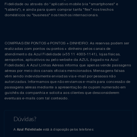
Fidelidade ou através do “aplicativo mobile (via "smartphones" e
"tablets"), e ainda para quem comprar tarifa "flex" nos trechos
domésticos ou "business" nos trechos internacionais.
COMPRAS EM PONTOS e PONTOS + DINHEIRO: As reservas podem ser
realizadas com pontos ou pontos + dinheiro pelos canais de
atendimento da Azul Fidelidade (+55 11 4003-1141), lojas físicas,
aeroportos, aplicativos ou pelo website da AZUL (logado na Azul
Fidelidade). A Azul Linhas Aéreas informa que apenas vende passagens
aéreas por meio dos canais oficiais mencionados. Mensagens falsas
vêm sendo indevidamente enviadas via e-mail por pessoas não
autorizadas. Informamos que não enviamos e-mails para concessão de
passagens aéreas mediante a apresentação de cupom numerado em
guichês da companhia e solicita aos clientes que desconsiderem
eventuais e-mails com tal conteúdo.
Dúvidas?
A
está à disposição pelos telefones:
Azul Fidelidade