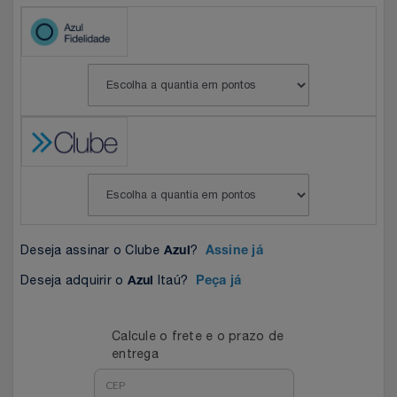
Celulares E Smartphone
Easylive
Estoque
Cosméticos
Electrolux
Extra
Cozinha
Extra
Individual
Doações
Fortaleza
Insider
Eletrodomésticos
Gama Italy
John John
Eletroportáteis
Giftty
Le Lis
Deseja assinar o Clube
?
Azul
Assine já
Deseja adquirir o
Itaú?
Azul
Peça já
Esportes
Havanna
Magalu
Experiências
Calcule o frete e o prazo de
Hospital De Amor
Méliuz
entrega
Ferramentas
Jbl
Natura