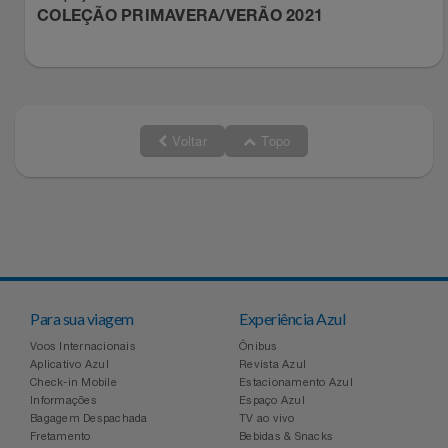
Natal
Natura
COLEÇÃO PRIMAVERA/VERÃO 2021
Notebooks E Tablet
Netshoes
Óculos
Oster
Voltar
Topo
Papelaria
Perfumes & Cosméticos
Páscoa
Ponto Frio
Perfumaria
Portal Das Malas
Perfume
Porto Brasil
Para sua viagem
Experiência Azul
Voos Internacionais
Ônibus
Perfumes
Aplicativo Azul
Revista Azul
Renner
Check-in Mobile
Estacionamento Azul
Informações
Espaço Azul
Pet
Safe – Escola De Aviação
Bagagem Despachada
TV ao vivo
Fretamento
Bebidas & Snacks