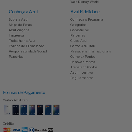
Walt Disney World
Relógios
Stanley Pmi
Conheça a Azul
Azul Fidelidade
Sobre a Azul
Conheça o Programa
Saúde E Bem-Estar
The Bar
Mapa de Rotas
Categorias
Azul Viagens
Cadastre-se
Imprensa
Parcerias
TV
Top Store
Trabalhe na Azul
Clube Azul
Política de Privacidade
Cartão Azul Itaú
Responsabilidade Social
Passagens Internacionais
Utilidades Industriais
Tramontina
Parcerias
Comprar Pontos
Renovar Pontos
Vestuário
Transferir Pontos
Três Corações
Azul Incentivo
Regulamentos
Weconnect
Formas de Pagamento
Cartão Azul Itaú
Crédito