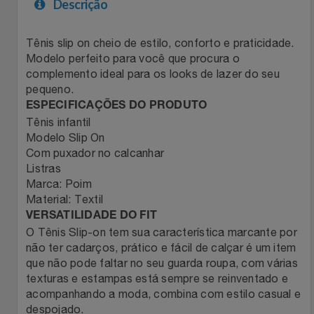
Descrição
Filmes
Lity
Netshoes
Tênis slip on cheio de estilo, conforto e praticidade.
Modelo perfeito para você que procura o
Informática
Loccitane Au Bresil
Pet Love Saúde
complemento ideal para os looks de lazer do seu
pequeno.
Jardim
Loccitane En Provence
Ponto Frio
ESPECIFICAÇÕES DO PRODUTO
Tênis infantil
Jogos E Consoles
Magalu
Pontos Por Opiniões
Modelo Slip On
Com puxador no calcanhar
Listras
Livros
Meu Resgate Favorito
Portal Das Malas
Marca: Poim
Material: Textil
Malas E Mochilas
Mondial
Renner
VERSATILIDADE DO FIT
O Tênis Slip-on tem sua característica marcante por
Mercado
Mormaii
Sams Club
não ter cadarços, prático e fácil de calçar é um item
que não pode faltar no seu guarda roupa, com várias
texturas e estampas está sempre se reinventado e
Móveis
Multi
Topstore
acompanhando a moda, combina com estilo casual e
despojado.