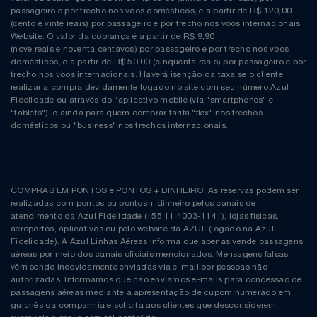
passageiro e por trecho nos voos domésticos, e a partir de R$ 120,00
(cento e vinte reais) por passageiro e por trecho nos voos internacionais.
Website: O valor da cobrança é a partir de R$ 9,90
(nove reais e noventa centavos) por passageiro e por trecho nos voos
domésticos, e a partir de R$ 50,00 (cinquenta reais) por passageiro e por
trecho nos voos internacionais. Haverá isenção da taxa se o cliente
realizar a compra devidamente logado no site com seu número Azul
Fidelidade ou através do “aplicativo mobile (via "smartphones" e
"tablets"), e ainda para quem comprar tarifa "flex" nos trechos
domésticos ou "business" nos trechos internacionais.
COMPRAS EM PONTOS e PONTOS + DINHEIRO: As reservas podem ser
realizadas com pontos ou pontos + dinheiro pelos canais de
atendimento da Azul Fidelidade (+55 11 4003-1141), lojas físicas,
aeroportos, aplicativos ou pelo website da AZUL (logado na Azul
Fidelidade). A Azul Linhas Aéreas informa que apenas vende passagens
aéreas por meio dos canais oficiais mencionados. Mensagens falsas
vêm sendo indevidamente enviadas via e-mail por pessoas não
autorizadas. Informamos que não enviamos e-mails para concessão de
passagens aéreas mediante a apresentação de cupom numerado em
guichês da companhia e solicita aos clientes que desconsiderem