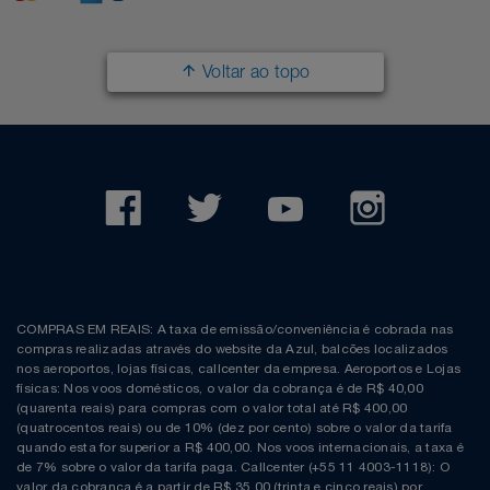
Voltar ao topo
COMPRAS EM REAIS: A taxa de emissão/conveniência é cobrada nas
compras realizadas através do website da Azul, balcões localizados
nos aeroportos, lojas físicas, callcenter da empresa. Aeroportos e Lojas
físicas: Nos voos domésticos, o valor da cobrança é de R$ 40,00
(quarenta reais) para compras com o valor total até R$ 400,00
(quatrocentos reais) ou de 10% (dez por cento) sobre o valor da tarifa
quando esta for superior a R$ 400,00. Nos voos internacionais, a taxa é
de 7% sobre o valor da tarifa paga. Callcenter (+55 11 4003-1118): O
valor da cobrança é a partir de R$ 35,00 (trinta e cinco reais) por