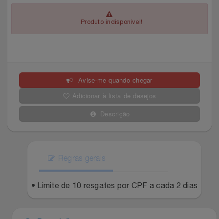
Celulares E Smartphone
SEU VALE TE ESPERANDO
Easylive
Estoque
Produto indisponível!
Cosméticos
TOP STORE 8.8
Electrolux
Extra
Cozinha
Extra
Individual
Avise-me quando chegar
Doações
Fortaleza
Insider
Adicionar à lista de desejos
Eletrodomésticos
Gama Italy
John John
Descrição
Eletroportáteis
Giftty
Le Lis
Esportes
Regras gerais
Havanna
Magalu
Experiências
• Limite de 10 resgates por CPF a cada 2 dias
Hospital De Amor
Méliuz
Ferramentas
Jbl
Natura