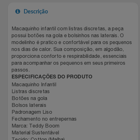
Filmes
Descrição
Lity
Netshoes
Informática
Loccitane Au Bresil
Pet Love Saúde
Macaquinho infantil com listras discretas, a peça
possui botões na gola e bolsinhos nas laterais. O
modelinho é pratico e confortável para os pequenos
Jardim
Loccitane En Provence
Ponto Frio
nos dias de calor. Sua composição, em algodão,
proporciona conforto e respirabilidade, essenciais
Jogos E Consoles
Magalu
Pontos Por Opiniões
para acompanhar os pequenos em seus primeiros
passos.
Livros
Meu Resgate Favorito
Portal Das Malas
ESPECIFICAÇÕES DO PRODUTO
Macaquinho Infantil
Listras discretas
Malas E Mochilas
Mondial
Renner
Botões na gola
Bolsos laterais
Mercado
Mormaii
Sams Club
Padronagem Liso
Fechamento no entrepernas
Móveis
Multi
Topstore
Marca: Teddy Boom
Material Sustentável
Tecido: Cotton (Malha)