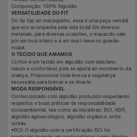
Natal
Natura
Composição: 100% Algodão
VERSATILIDADE DO FIT
Notebooks E Tablet
Netshoes
Do tip top ao macaquinho, essa é uma peça versátil
que nos acompanha pela vida toda! Em diversos
Óculos
Oster
materiais, para diversas ocasiões, o macacão vale
por um look inteiro e é um must-have no guarda-
roupa.
Papelaria
Perfumes & Cosméticos
O TECIDO QUE AMAMOS
Cotton é um tecido em algodão com elastano,
Páscoa
Ponto Frio
macio e confortável, pois se ajusta ao movimento da
criança. Proporciona toda leveza e segurança
Perfumaria
Portal Das Malas
necessária para brincar e se divertir.
MODA RESPONSÁVEL
Perfume
Confeccionado com algodão produzido respeitando
Porto Brasil
requisitos e boas práticas de responsabilidade
socioambiental, tais como as iniciativas: BCI, ABR,
Perfumes
Renner
algodão agroecológico, algodão orgânico, entre
outras.
Pet
Safe – Escola De Aviação
•BCI: O algodão com a certificação BCI foi
produzido levando em conta critérios como direitos