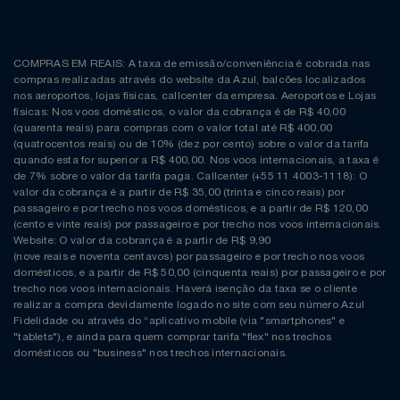
COMPRAS EM REAIS: A taxa de emissão/conveniência é cobrada nas
compras realizadas através do website da Azul, balcões localizados
nos aeroportos, lojas físicas, callcenter da empresa. Aeroportos e Lojas
físicas: Nos voos domésticos, o valor da cobrança é de R$ 40,00
(quarenta reais) para compras com o valor total até R$ 400,00
(quatrocentos reais) ou de 10% (dez por cento) sobre o valor da tarifa
quando esta for superior a R$ 400,00. Nos voos internacionais, a taxa é
de 7% sobre o valor da tarifa paga. Callcenter (+55 11 4003-1118): O
valor da cobrança é a partir de R$ 35,00 (trinta e cinco reais) por
passageiro e por trecho nos voos domésticos, e a partir de R$ 120,00
(cento e vinte reais) por passageiro e por trecho nos voos internacionais.
Website: O valor da cobrança é a partir de R$ 9,90
(nove reais e noventa centavos) por passageiro e por trecho nos voos
domésticos, e a partir de R$ 50,00 (cinquenta reais) por passageiro e por
trecho nos voos internacionais. Haverá isenção da taxa se o cliente
realizar a compra devidamente logado no site com seu número Azul
Fidelidade ou através do “aplicativo mobile (via "smartphones" e
"tablets"), e ainda para quem comprar tarifa "flex" nos trechos
domésticos ou "business" nos trechos internacionais.