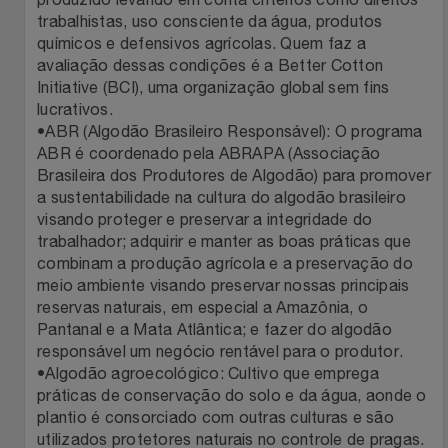
trabalhistas, uso consciente da água, produtos
Relógios
Stanley Pmi
químicos e defensivos agrícolas. Quem faz a
avaliação dessas condições é a Better Cotton
Saúde E Bem-Estar
The Bar
Initiative (BCI), uma organização global sem fins
lucrativos.
TV
Top Store
•ABR (Algodão Brasileiro Responsável): O programa
ABR é coordenado pela ABRAPA (Associação
Brasileira dos Produtores de Algodão) para promover
Utilidades Industriais
Tramontina
a sustentabilidade na cultura do algodão brasileiro
visando proteger e preservar a integridade do
Vestuário
Três Corações
trabalhador; adquirir e manter as boas práticas que
combinam a produção agrícola e a preservação do
Weconnect
meio ambiente visando preservar nossas principais
reservas naturais, em especial a Amazônia, o
Pantanal e a Mata Atlântica; e fazer do algodão
responsável um negócio rentável para o produtor.
•Algodão agroecológico: Cultivo que emprega
práticas de conservação do solo e da água, aonde o
plantio é consorciado com outras culturas e são
utilizados protetores naturais no controle de pragas.