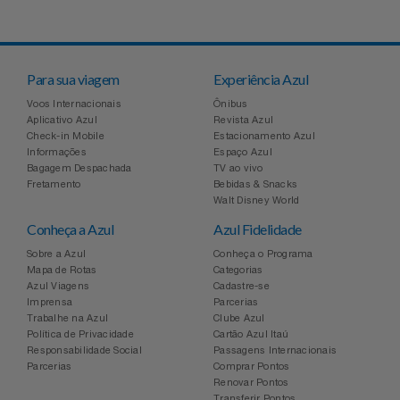
Para sua viagem
Experiência Azul
Voos Internacionais
Ônibus
Aplicativo Azul
Revista Azul
Check-in Mobile
Estacionamento Azul
Informações
Espaço Azul
Bagagem Despachada
TV ao vivo
Fretamento
Bebidas & Snacks
Walt Disney World
Conheça a Azul
Azul Fidelidade
Sobre a Azul
Conheça o Programa
Mapa de Rotas
Categorias
Azul Viagens
Cadastre-se
Imprensa
Parcerias
Trabalhe na Azul
Clube Azul
Política de Privacidade
Cartão Azul Itaú
Responsabilidade Social
Passagens Internacionais
Parcerias
Comprar Pontos
Renovar Pontos
Transferir Pontos