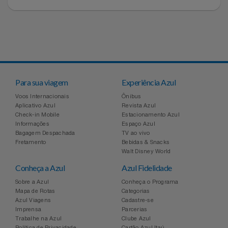
Natal
Natura
Notebooks E Tablet
Netshoes
Óculos
Oster
Papelaria
Perfumes & Cosméticos
Para sua viagem
Experiência Azul
Voos Internacionais
Ônibus
Páscoa
Aplicativo Azul
Revista Azul
Ponto Frio
Check-in Mobile
Estacionamento Azul
Informações
Espaço Azul
Perfumaria
Bagagem Despachada
TV ao vivo
Portal Das Malas
Fretamento
Bebidas & Snacks
Walt Disney World
Perfume
Porto Brasil
Conheça a Azul
Azul Fidelidade
Sobre a Azul
Conheça o Programa
Perfumes
Renner
Mapa de Rotas
Categorias
Azul Viagens
Cadastre-se
Imprensa
Parcerias
Pet
Safe – Escola De Aviação
Trabalhe na Azul
Clube Azul
Política de Privacidade
Cartão Azul Itaú