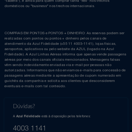
"tablets"), e ainda para quem comprar tarifa "flex" nos trechos
domésticos ou "business" nos trechos internacionais.
COMPRAS EM PONTOS e PONTOS + DINHEIRO: As reservas podem ser
realizadas com pontos ou pontos + dinheiro pelos canais de
atendimento da Azul Fidelidade (+55 11 4003-1141), lojas físicas,
aeroportos, aplicativos ou pelo website da AZUL (logado na Azul
Fidelidade). A Azul Linhas Aéreas informa que apenas vende passagens
aéreas por meio dos canais oficiais mencionados. Mensagens falsas
vêm sendo indevidamente enviadas via e-mail por pessoas não
autorizadas. Informamos que não enviamos e-mails para concessão de
passagens aéreas mediante a apresentação de cupom numerado em
guichês da companhia e solicita aos clientes que desconsiderem
eventuais e-mails com tal conteúdo.
Dúvidas?
A
está à disposição pelos telefones:
Azul Fidelidade
4003 1141