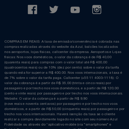
COMPRAS EM REAIS: A taxa de emissão/conveniência é cobrada nas
compras realizadas através do website da Azul, balcões localizados
nos aeroportos, lojas físicas, callcenter da empresa. Aeroportos e Lojas
físicas: Nos voos domésticos, o valor da cobrança é de R$ 40,00
(quarenta reais) para compras com o valor total até R$ 400,00
(quatrocentos reais) ou de 10% (dez por cento) sobre o valor da tarifa
quando esta for superior a R$ 400,00. Nos voos internacionais, a taxa é
de 7% sobre o valor da tarifa paga. Callcenter (+55 11 4003-1118): O
valor da cobrança é a partir de R$ 35,00 (trinta e cinco reais) por
passageiro e por trecho nos voos domésticos, e a partir de R$ 120,00
(cento e vinte reais) por passageiro e por trecho nos voos internacionais.
Website: O valor da cobrança é a partir de R$ 9,90
(nove reais e noventa centavos) por passageiro e por trecho nos voos
domésticos, e a partir de R$ 50,00 (cinquenta reais) por passageiro e por
trecho nos voos internacionais. Haverá isenção da taxa se o cliente
realizar a compra devidamente logado no site com seu número Azul
Fidelidade ou através do “aplicativo mobile (via "smartphones" e