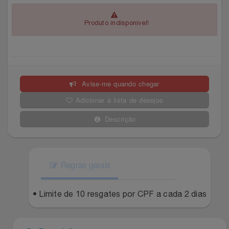
Celulares E Smartphone
Easylive
Estoque
Produto indisponível!
Cosméticos
Electrolux
Extra
Cozinha
Extra
Individual
Avise-me quando chegar
Doações
Fortaleza
Insider
Adicionar à lista de desejos
Eletrodomésticos
Gama Italy
John John
Descrição
Eletroportáteis
Giftty
Le Lis
Esportes
Regras gerais
Havanna
Magalu
Experiências
• Limite de 10 resgates por CPF a cada 2 dias
Hospital De Amor
Méliuz
Ferramentas
Jbl
Natura