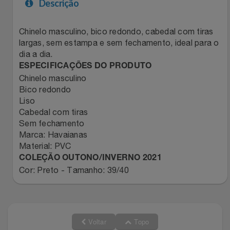
Descrição
Filmes
Lity
Netshoes
Chinelo masculino, bico redondo, cabedal com tiras
largas, sem estampa e sem fechamento, ideal para o
Informática
Loccitane Au Bresil
Pet Love Saúde
dia a dia.
ESPECIFICAÇÕES DO PRODUTO
Jardim
Loccitane En Provence
Ponto Frio
Chinelo masculino
Bico redondo
Jogos E Consoles
Magalu
Pontos Por Opiniões
Liso
Cabedal com tiras
Sem fechamento
Livros
Meu Resgate Favorito
Portal Das Malas
Marca: Havaianas
Material: PVC
Malas E Mochilas
Mondial
Renner
COLEÇÃO OUTONO/INVERNO 2021
Cor: Preto - Tamanho: 39/40
Mercado
Mormaii
Sams Club
Móveis
Multi
Topstore
Voltar
Topo