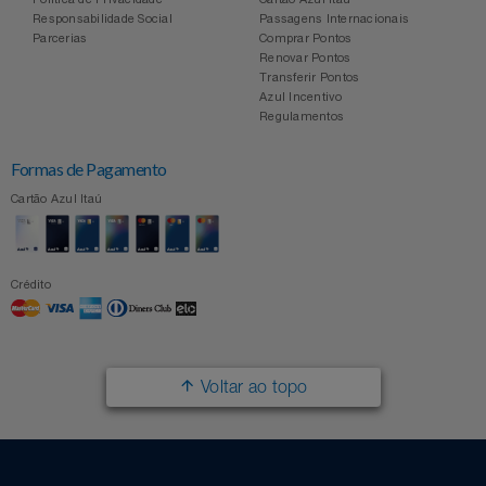
Responsabilidade Social
Passagens Internacionais
Relógios
Stanley Pmi
Parcerias
Comprar Pontos
Renovar Pontos
Saúde E Bem-Estar
Transferir Pontos
The Bar
Azul Incentivo
Regulamentos
TV
Top Store
Formas de Pagamento
Utilidades Industriais
Tramontina
Cartão Azul Itaú
Vestuário
Três Corações
Crédito
Weconnect
Voltar ao topo