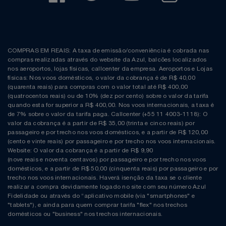
COMPRAS EM REAIS: A taxa de emissão/conveniência é cobrada nas
compras realizadas através do website da Azul, balcões localizados
nos aeroportos, lojas físicas, callcenter da empresa. Aeroportos e Lojas
físicas: Nos voos domésticos, o valor da cobrança é de R$ 40,00
(quarenta reais) para compras com o valor total até R$ 400,00
(quatrocentos reais) ou de 10% (dez por cento) sobre o valor da tarifa
quando esta for superior a R$ 400,00. Nos voos internacionais, a taxa é
de 7% sobre o valor da tarifa paga. Callcenter (+55 11 4003-1118): O
valor da cobrança é a partir de R$ 35,00 (trinta e cinco reais) por
passageiro e por trecho nos voos domésticos, e a partir de R$ 120,00
(cento e vinte reais) por passageiro e por trecho nos voos internacionais.
Website: O valor da cobrança é a partir de R$ 9,90
(nove reais e noventa centavos) por passageiro e por trecho nos voos
domésticos, e a partir de R$ 50,00 (cinquenta reais) por passageiro e por
trecho nos voos internacionais. Haverá isenção da taxa se o cliente
realizar a compra devidamente logado no site com seu número Azul
Fidelidade ou através do “aplicativo mobile (via "smartphones" e
"tablets"), e ainda para quem comprar tarifa "flex" nos trechos
domésticos ou "business" nos trechos internacionais.