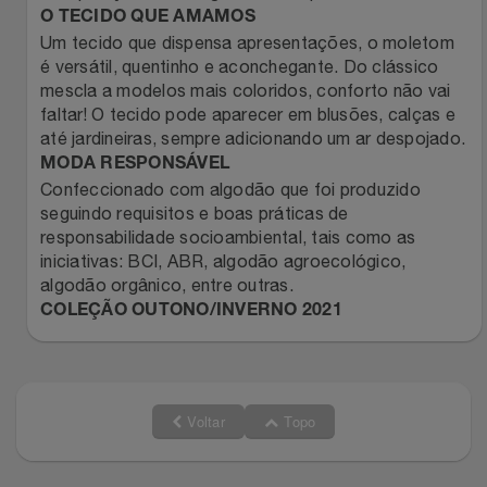
Natal
Natura
O TECIDO QUE AMAMOS
Um tecido que dispensa apresentações, o moletom
Notebooks E Tablet
Netshoes
é versátil, quentinho e aconchegante. Do clássico
mescla a modelos mais coloridos, conforto não vai
faltar! O tecido pode aparecer em blusões, calças e
Óculos
Oster
até jardineiras, sempre adicionando um ar despojado.
MODA RESPONSÁVEL
Papelaria
Perfumes & Cosméticos
Confeccionado com algodão que foi produzido
seguindo requisitos e boas práticas de
Páscoa
Ponto Frio
responsabilidade socioambiental, tais como as
iniciativas: BCI, ABR, algodão agroecológico,
Perfumaria
algodão orgânico, entre outras.
Portal Das Malas
COLEÇÃO OUTONO/INVERNO 2021
Perfume
Porto Brasil
Perfumes
Renner
Voltar
Topo
Pet
Safe – Escola De Aviação