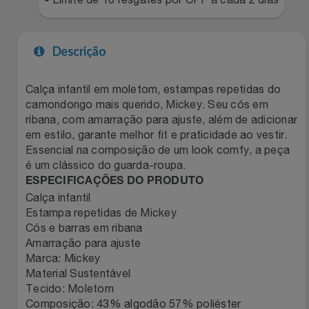
Filmes
Lity
Netshoes
Descrição
Informática
Loccitane Au Bresil
Pet Love Saúde
Calça infantil em moletom, estampas repetidas do
Jardim
Loccitane En Provence
Ponto Frio
camondongo mais querido, Mickey. Seu cós em
ribana, com amarração para ajuste, além de adicionar
Jogos E Consoles
Magalu
Pontos Por Opiniões
em estilo, garante melhor fit e praticidade ao vestir.
Essencial na composição de um look comfy, a peça
é um clássico do guarda-roupa.
Livros
Meu Resgate Favorito
Portal Das Malas
ESPECIFICAÇÕES DO PRODUTO
Calça infantil
Malas E Mochilas
Mondial
Renner
Estampa repetidas de Mickey
Cós e barras em ribana
Mercado
Mormaii
Sams Club
Amarração para ajuste
Marca: Mickey
Material Sustentável
Móveis
Multi
Topstore
Tecido: Moletom
Composição: 43% algodão 57% poliéster