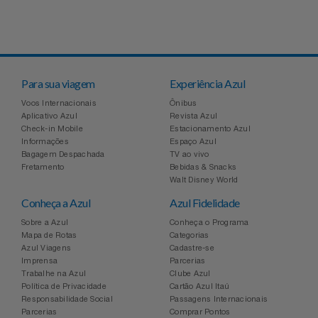
Relógios
Stanley Pmi
Saúde E Bem-Estar
The Bar
Para sua viagem
Experiência Azul
TV
Top Store
Voos Internacionais
Ônibus
Aplicativo Azul
Revista Azul
Utilidades Industriais
Tramontina
Check-in Mobile
Estacionamento Azul
Informações
Espaço Azul
Bagagem Despachada
TV ao vivo
Vestuário
Três Corações
Fretamento
Bebidas & Snacks
Walt Disney World
Weconnect
Conheça a Azul
Azul Fidelidade
Sobre a Azul
Conheça o Programa
Mapa de Rotas
Categorias
Azul Viagens
Cadastre-se
Imprensa
Parcerias
Trabalhe na Azul
Clube Azul
Política de Privacidade
Cartão Azul Itaú
Responsabilidade Social
Passagens Internacionais
Parcerias
Comprar Pontos