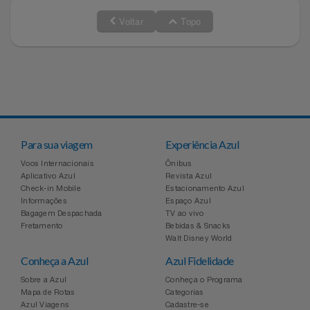
Voltar
Topo
Para sua viagem
Experiência Azul
Voos Internacionais
Ônibus
Aplicativo Azul
Revista Azul
Check-in Mobile
Estacionamento Azul
Informações
Espaço Azul
Bagagem Despachada
TV ao vivo
Fretamento
Bebidas & Snacks
Walt Disney World
Conheça a Azul
Azul Fidelidade
Sobre a Azul
Conheça o Programa
Mapa de Rotas
Categorias
Azul Viagens
Cadastre-se