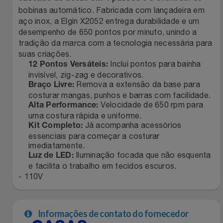
Natal
Natura
bobinas automático. Fabricada com lançadeira em
aço inox, a Elgin X2052 entrega durabilidade e um
Notebooks E Tablet
Netshoes
desempenho de 650 pontos por minuto, unindo a
tradição da marca com a tecnologia necessária para
Óculos
suas criações.
Oster
Inclui pontos para bainha
12 Pontos Versáteis:
invisível, zig-zag e decorativos.
Papelaria
Perfumes & Cosméticos
Remova a extensão da base para
Braço Livre:
costurar mangas, punhos e barras com facilidade.
Velocidade de 650 rpm para
Páscoa
Ponto Frio
Alta Performance:
uma costura rápida e uniforme.
Já acompanha acessórios
Kit Completo:
Perfumaria
Portal Das Malas
essenciais para começar a costurar
imediatamente.
Iluminação focada que não esquenta
Perfume
Luz de LED:
Porto Brasil
e facilita o trabalho em tecidos escuros.
- 110V
Perfumes
Renner
Pet
Safe – Escola De Aviação
Informações de contato do fornecedor