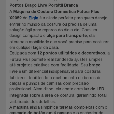
Pontos Braço Livre Portátil Branca
Filmes
Lity
Netshoes
A
Máquina de Costura Doméstica Futura Plus
da
é a aliada perfeita para quem deseja
X2052
Elgin
Informática
Loccitane Au Bresil
Pet Love Saúde
entrar no mundo da costura ou precisa de uma
solução ágil para reparos do dia a dia. Com um
Jardim
design compacto e
, ela
Loccitane En Provence
Ponto Frio
alça para transporte
oferece a mobilidade que você precisa para costurar
em qualquer lugar da casa.
Jogos E Consoles
Magalu
Pontos Por Opiniões
Equipada com
, a
12 pontos utilitários e decorativos
Futura Plus permite realizar desde ajustes simples
Livros
Meu Resgate Favorito
Portal Das Malas
até projetos criativos com facilidade. Seu
braço
é um diferencial indispensável para costuras
livre
Malas E Mochilas
Mondial
Renner
tubulares, facilitando o acabamento de barras de
calças e punhos de camisas com precisão
Mercado
profissional. Além disso, ela conta com
Mormaii
Sams Club
luz de LED
sobre a área de costura, garantindo total
integrada
Móveis
visibilidade dos detalhes.
Multi
Topstore
A máquina ainda simplifica tarefas complexas com o
e o enchedor de
caseado de botão em 4 passos