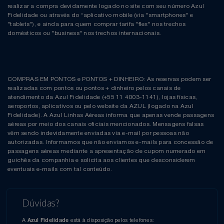
realizar a compra devidamente logado no site com seu número Azul
Fidelidade ou através do “aplicativo mobile (via "smartphones" e
"tablets"), e ainda para quem comprar tarifa "flex" nos trechos
domésticos ou "business" nos trechos internacionais.
COMPRAS EM PONTOS e PONTOS + DINHEIRO: As reservas podem ser
realizadas com pontos ou pontos + dinheiro pelos canais de
atendimento da Azul Fidelidade (+55 11 4003-1141), lojas físicas,
aeroportos, aplicativos ou pelo website da AZUL (logado na Azul
Fidelidade). A Azul Linhas Aéreas informa que apenas vende passagens
aéreas por meio dos canais oficiais mencionados. Mensagens falsas
vêm sendo indevidamente enviadas via e-mail por pessoas não
autorizadas. Informamos que não enviamos e-mails para concessão de
passagens aéreas mediante a apresentação de cupom numerado em
guichês da companhia e solicita aos clientes que desconsiderem
eventuais e-mails com tal conteúdo.
Dúvidas?
A
está à disposição pelos telefones:
Azul Fidelidade