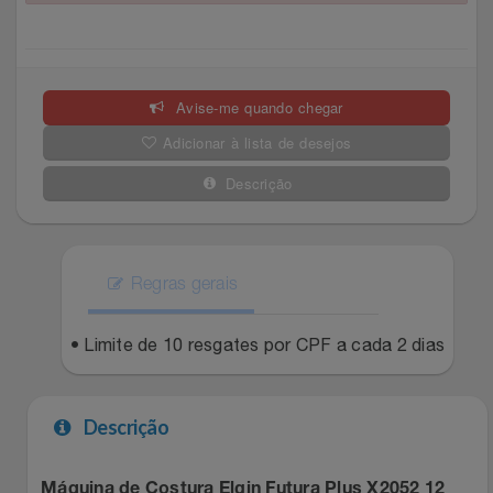
Celulares E Smartphone
Easylive
Estoque
Cosméticos
Electrolux
Extra
Avise-me quando chegar
Cozinha
Extra
Individual
Adicionar à lista de desejos
Descrição
Doações
Fortaleza
Insider
Eletrodomésticos
Gama Italy
John John
Regras gerais
Eletroportáteis
Giftty
Le Lis
• Limite de 10 resgates por CPF a cada 2 dias
Esportes
Havanna
Magalu
Experiências
Hospital De Amor
Méliuz
Descrição
Ferramentas
Jbl
Natura
Máquina de Costura Elgin Futura Plus X2052 12