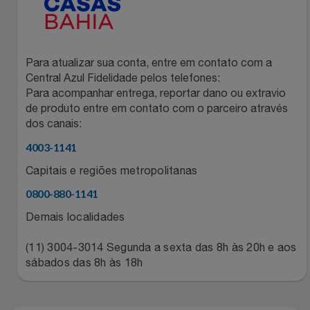
Relógios
Stanley Pmi
Saúde E Bem-Estar
The Bar
Para atualizar sua conta, entre em contato com a
Central Azul Fidelidade pelos telefones:
TV
Top Store
Para acompanhar entrega, reportar dano ou extravio
de produto entre em contato com o parceiro através
dos canais:
Utilidades Industriais
Tramontina
4003-1141
Vestuário
Três Corações
Capitais e regiões metropolitanas
0800-880-1141
Weconnect
Demais localidades
(11) 3004-3014 Segunda a sexta das 8h às 20h e aos
sábados das 8h às 18h