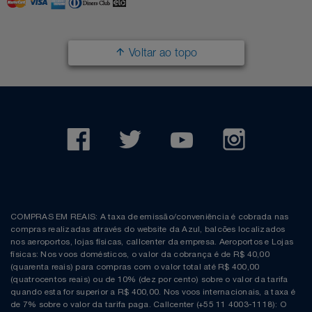
Filmes
Lity
Netshoes
Voltar ao topo
Informática
Loccitane Au Bresil
Pet Love Saúde
Jardim
Loccitane En Provence
Ponto Frio
Jogos E Consoles
Magalu
Pontos Por Opiniões
Livros
Meu Resgate Favorito
Portal Das Malas
Malas E Mochilas
Mondial
Renner
COMPRAS EM REAIS: A taxa de emissão/conveniência é cobrada nas
compras realizadas através do website da Azul, balcões localizados
Mercado
Mormaii
Sams Club
nos aeroportos, lojas físicas, callcenter da empresa. Aeroportos e Lojas
físicas: Nos voos domésticos, o valor da cobrança é de R$ 40,00
(quarenta reais) para compras com o valor total até R$ 400,00
Móveis
Multi
Topstore
(quatrocentos reais) ou de 10% (dez por cento) sobre o valor da tarifa
quando esta for superior a R$ 400,00. Nos voos internacionais, a taxa é
de 7% sobre o valor da tarifa paga. Callcenter (+55 11 4003-1118): O