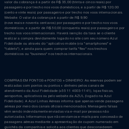
Natal
Natura
valor da cobrança é a partir de R$ 35,00 (trinta e cinco reais) por
passageiro e por trecho nos voos domésticos, e a partir de R$ 120,00
(cento e vinte reais) por passageiro e por trecho nos voos internacionais.
Notebooks E Tablet
Netshoes
Website: O valor da cobrança é a partir de R$ 9,90
(nove reais e noventa centavos) por passageiro e por trecho nos voos
domésticos, e a partir de R$ 50,00 (cinquenta reais) por passageiro e por
Óculos
Oster
trecho nos voos internacionais. Haverá isenção da taxa se o cliente
realizar a compra devidamente logado no site com seu número Azul
Fidelidade ou através do “aplicativo mobile (via "smartphones" e
Papelaria
Perfumes & Cosméticos
"tablets"), e ainda para quem comprar tarifa "flex" nos trechos
domésticos ou "business" nos trechos internacionais.
Páscoa
Ponto Frio
Perfumaria
Portal Das Malas
COMPRAS EM PONTOS e PONTOS + DINHEIRO: As reservas podem ser
realizadas com pontos ou pontos + dinheiro pelos canais de
Perfume
Porto Brasil
atendimento da Azul Fidelidade (+55 11 4003-1141), lojas físicas,
aeroportos, aplicativos ou pelo website da AZUL (logado na Azul
Fidelidade). A Azul Linhas Aéreas informa que apenas vende passagens
Perfumes
Renner
aéreas por meio dos canais oficiais mencionados. Mensagens falsas
vêm sendo indevidamente enviadas via e-mail por pessoas não
autorizadas. Informamos que não enviamos e-mails para concessão de
Pet
Safe – Escola De Aviação
passagens aéreas mediante a apresentação de cupom numerado em
guichês da companhia e solicita aos clientes que desconsiderem