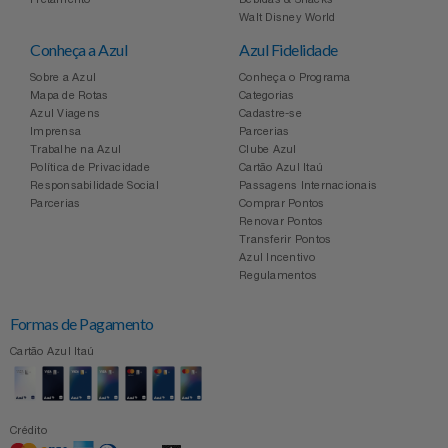
Celulares E Smartphone
Easylive
Estoque
Walt Disney World
Conheça a Azul
Azul Fidelidade
Cosméticos
Electrolux
Extra
Sobre a Azul
Conheça o Programa
Mapa de Rotas
Categorias
Azul Viagens
Cadastre-se
Cozinha
Extra
Individual
Imprensa
Parcerias
Trabalhe na Azul
Clube Azul
Doações
Política de Privacidade
Cartão Azul Itaú
Fortaleza
Insider
Responsabilidade Social
Passagens Internacionais
Parcerias
Comprar Pontos
Eletrodomésticos
Renovar Pontos
Gama Italy
John John
Transferir Pontos
Azul Incentivo
Eletroportáteis
Giftty
Le Lis
Regulamentos
Formas de Pagamento
Esportes
Havanna
Magalu
Cartão Azul Itaú
Experiências
Hospital De Amor
Méliuz
Ferramentas
Crédito
Jbl
Natura