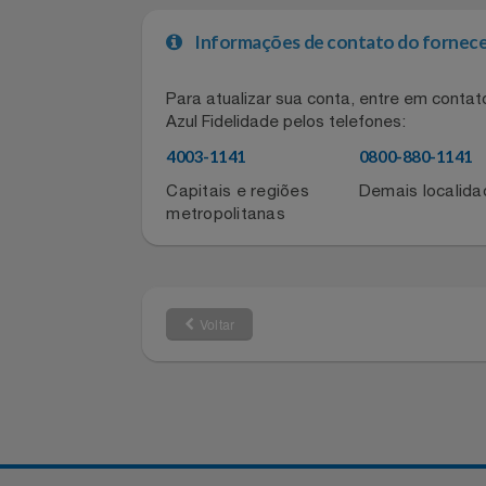
Compatível com diversos formatos d
moderno, funcional e responsável.
Filmes
Informática
Informações de contato do for
Jardim
Para atualizar sua conta, entre em co
Jogos E Consoles
Azul Fidelidade pelos telefones:
4003-1141
0800-880-11
Livros
Capitais e regiões
Demais local
metropolitanas
Malas E Mochilas
Mercado
Voltar
Móveis
Natal