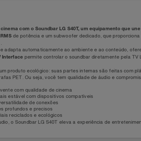
iro cinema com o Soundbar LG S40T, um equipamento qu
de potência e um subwoofer dedicado, que propor
00W RMS
ais.
om se adapta automaticamente ao ambiente e ao conteúdo
permite controlar o soundbar diretamente pe
OW Interface
 um produto ecológico: suas partes internas são feitas co
e garrafas PET. Ou seja, você tem qualidade de áudio e 
volvente com qualidade de cinema
 mais estável com dispositivos compatíveis
a versatilidade de conexões
aves profundos e precisos
eriais reciclados e ecológicos