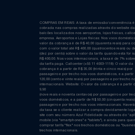
Relógios
Saúde E Bem-Estar
Curta nossa página no Facebook
TV
Utilidades Industriais
COMPRAS EM REAIS: A taxa de emissão/conveniênc
cobrada nas compras realizadas através do website
Vestuário
balcões localizados nos aeroportos, lojas físicas, c
empresa. Aeroportos e Lojas físicas: Nos voos domés
valor da cobrança é de R$ 40,00 (quarenta reais) p
com o valor total até R$ 400,00 (quatrocentos reais)
(dez por cento) sobre o valor da tarifa quando esta f
R$ 400,00. Nos voos internacionais, a taxa é de 7% s
da tarifa paga. Callcenter (+55 11 4003-1118): O valor
cobrança é a partir de R$ 35,00 (trinta e cinco reais) 
passageiro e por trecho nos voos domésticos, e a pa
120,00 (cento e vinte reais) por passageiro e por tre
internacionais. Website: O valor da cobrança é a par
9,90
(nove reais e noventa centavos) por passageiro e por