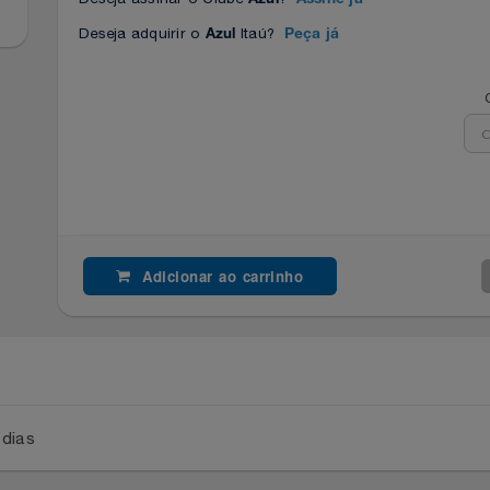
Deseja assinar o Clube
?
Azul
Assine já
Deseja adquirir o
Itaú?
Azul
Peça já
Adicionar ao carrinho
a 2 dias