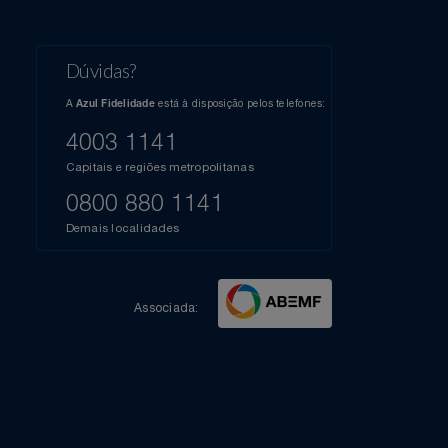
l do Youtube
Compartilhe sua experiência no Instagram
Dúvidas?
s
elos
A
está à disposição pelos telefones:
Azul Fidelidade
41),
AZUL
4003 1141
a que
iais
Capitais e regiões metropolitanas
te
mamos
0800 880 1141
m
Demais localidades
Associada: