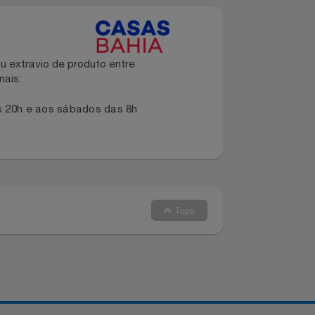
etenimento em casa com um equipamento
dano ou extravio de produto entre
dos canais:
s 8h às 20h e aos sábados das 8h
Topo