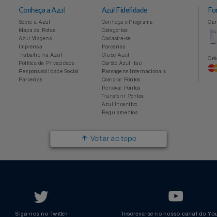
Conheça a Azul
Azul Fidelidade
Sobre a Azul
Conheça o Programa
Mapa de Rotas
Categorias
Azul Viagens
Cadastre-se
Imprensa
Parcerias
Trabalhe na Azul
Clube Azul
Política de Privacidade
Cartão Azul Itaú
Responsabilidade Social
Passagens Internacionais
Parcerias
Comprar Pontos
Renovar Pontos
Transferir Pontos
Azul Incentivo
Regulamentos
Voltar ao topo