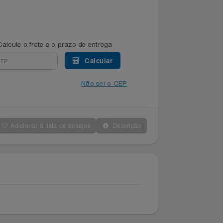
Calcule o frete e o prazo de entrega
Calcular
Não sei o CEP
Adicionar à lista de desejos
Descrição