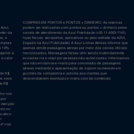
Siga-nos no Twitter
Inscreva-se no nosso cana
ia é
COMPRAS EM PONTOS e PONTOS + DINHEIRO: As reserva
 da Azul,
podem ser realizadas com pontos ou pontos + dinheiro p
allcenter da
canais de atendimento da Azul Fidelidade (+55 11 4003-11
ticos, o
lojas físicas, aeroportos, aplicativos ou pelo website da 
ara compras
(logado na Azul Fidelidade). A Azul Linhas Aéreas inform
 ou de 10%
apenas vende passagens aéreas por meio dos canais ofic
or superior a
mencionados. Mensagens falsas vêm sendo indevidamen
obre o valor
enviadas via e-mail por pessoas não autorizadas. Infor
 da
que não enviamos e-mails para concessão de passagens
por
aéreas mediante a apresentação de cupom numerado e
rtir de R$
guichês da companhia e solicita aos clientes que
cho nos voos
desconsiderem eventuais e-mails com tal conteúdo.
tir de R$
 trecho nos