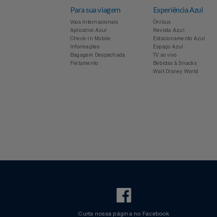
Notebooks E Tablet
Óculos
Para sua viagem
Experiência Azul
Voos Internacionais
Ônibus
Papelaria
Aplicativo Azul
Revista Azul
Check-in Mobile
Estacionamento Azul
Informações
Espaço Azul
Páscoa
Bagagem Despachada
TV ao vivo
Fretamento
Bebidas & Snacks
Walt Disney World
Perfumaria
Perfume
Perfumes
Pet