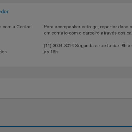
e áudio, o Soundbar LG S40T eleva a experiência de entr
necedor
ntato com a Central
Para acompanhar entrega, reportar 
em contato com o parceiro através 
41
(11) 3004-3014 Segunda a sexta da
idades
às 18h