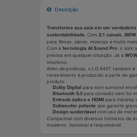
Celulares E Smartphone
Cosméticos
Descrição
Cozinha
Transforme sua sala em um verdade
Com
,
Doações
sustentabilidade.
2.1 canais
3
para filmes, séries, músicas e muito m
Com a
, o s
tecnologia AI Sound Pro
Eletrodomésticos
precisa em qualquer situação. Já a
W
intuitivos.
Eletroportáteis
Além de potência, o LG S40T também é
revestimento é produzido a partir d
Esportes
produto.
para som surround en
Dolby Digital
para conexão sem fio
Bluetooth 5.3
Experiências
para máxim
Entrada óptica e HDMI
que garante gr
Subwoofer potente
Ferramentas
com uso de mat
Design sustentável