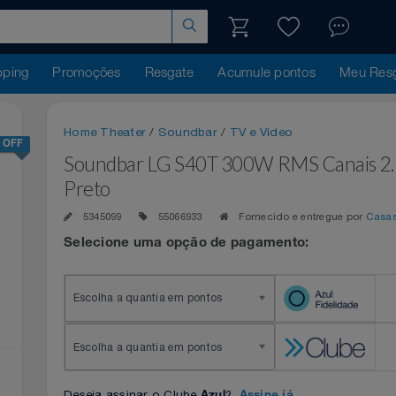
hopping
Promoções
Resgate
Acumule pontos
Me
Home Theater
/
Soundbar
/
TV e Vídeo
-5% OFF
Soundbar LG S40T 300W RMS Canais
Preto
5345099
55066933
Fornecido e entregue p
Selecione uma opção de pagamento:
Escolha a quantia em pontos
Escolha a quantia em pontos