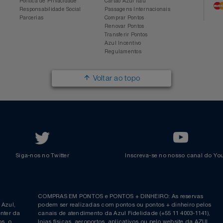
Sobre a Azul
Conheça o Programa
Mapa de Rotas
Categorias
Azul Viagens
Cadastre-se
Imprensa
Parcerias
Trabalhe na Azul
Clube Azul
Política de Privacidade
Cartão Azul Itaú
Responsabilidade Social
Passagens Internacionais
Parcerias
Comprar Pontos
Renovar Pontos
Transferir Pontos
Azul Incentivo
Regulamentos
Voltar ao topo
Siga-nos no Twitter
Inscreva-se no nosso cana