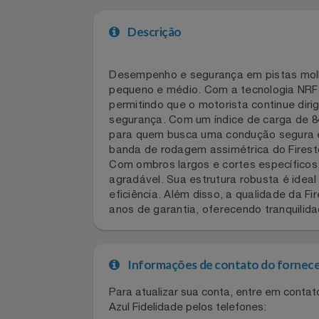
Celulares E Smartphone
• Limite de 10 resgates por CPF a cad
Cosméticos
Descrição
Cozinha
Desempenho e segurança em pistas mo
Doações
pequeno e médio. Com a tecnologia N
permitindo que o motorista continue 
Eletrodomésticos
segurança. Com um índice de carga de 
para quem busca uma condução segura
banda de rodagem assimétrica do Fire
Eletroportáteis
Com ombros largos e cortes específico
agradável. Sua estrutura robusta é id
Esportes
eficiência. Além disso, a qualidade d
anos de garantia, oferecendo tranqui
Experiências
Ferramentas
Informações de contato do for