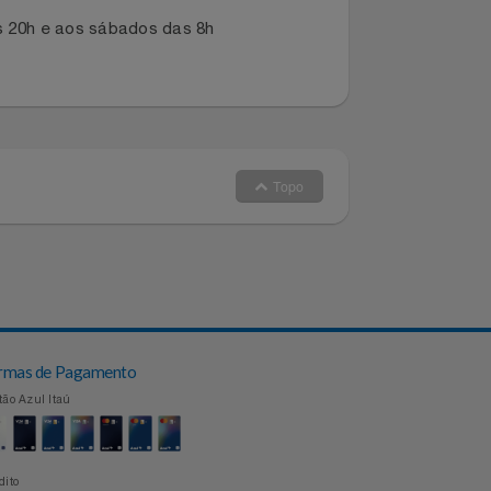
dano ou extravio de produto entre
dos canais:
s 8h às 20h e aos sábados das 8h
Topo
Formas de Pagamento