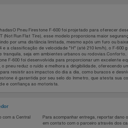
a 2 dias
lhadasO Pneu Firestone F-600 foi projetado para oferece
RFT (Not Run Flat Tire), esse modelo proporciona maior s
dirigindo por uma distância limitada, mesmo após um furo
84 e a classificação de velocidade "H" (até 210 km/h), o F
 e tranquila, seja em ambientes urbanos ou rodovias.Confo
stone F-600 foi desenvolvida para proporcionar um excelen
s, o pneu reduz o ruído e melhora a dirigibilidade, oferec
eal para resistir aos impactos do dia a dia, como buracos 
a Firestone é garantida por seu selo do Inmetro, que atesta
lidade e confiança ao motorista.
necedor