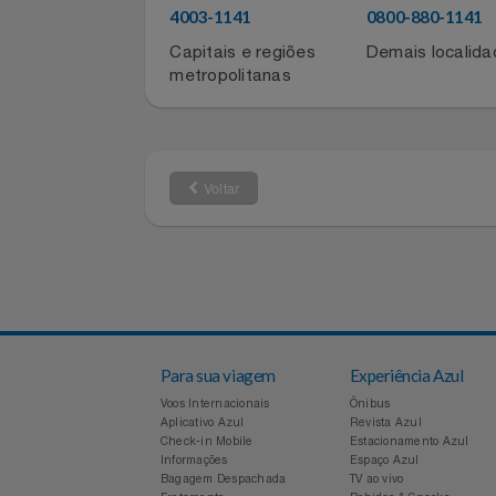
Para atualizar sua conta, entre em co
Filmes
Azul Fidelidade pelos telefones:
Informática
4003-1141
0800-880-11
Capitais e regiões
Demais local
Jardim
metropolitanas
Jogos E Consoles
Livros
Voltar
Malas E Mochilas
Mercado
Móveis
Para sua viagem
Experiência Azul
Natal