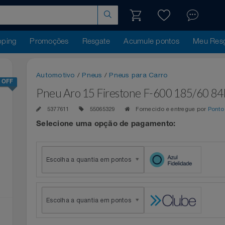
hopping
Promoções
Resgate
Acumule pontos
Me
Automotivo
/
Pneus
/
Pneus para Carro
10% OFF
Pneu Aro 15 Firestone F-600 185/
5377611
55065329
Fornecido e entregue p
Selecione uma opção de pagamento:
Escolha a quantia em pontos
Escolha a quantia em pontos