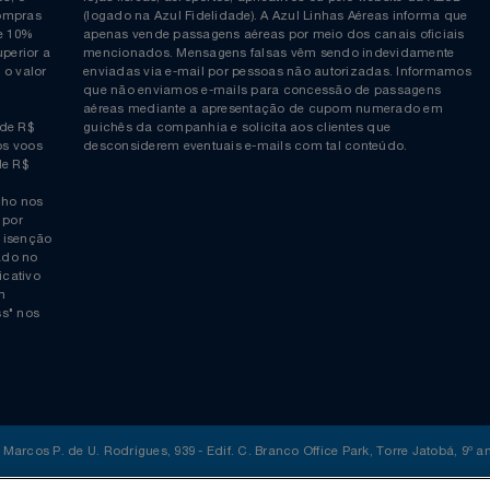
ia é
COMPRAS EM PONTOS e PONTOS + DINHEIRO: As reserva
 da Azul,
podem ser realizadas com pontos ou pontos + dinheiro p
allcenter da
canais de atendimento da Azul Fidelidade (+55 11 4003-11
ticos, o
lojas físicas, aeroportos, aplicativos ou pelo website da 
ara compras
(logado na Azul Fidelidade). A Azul Linhas Aéreas inform
 ou de 10%
apenas vende passagens aéreas por meio dos canais ofic
or superior a
mencionados. Mensagens falsas vêm sendo indevidamen
obre o valor
enviadas via e-mail por pessoas não autorizadas. Infor
 da
que não enviamos e-mails para concessão de passagens
por
aéreas mediante a apresentação de cupom numerado e
rtir de R$
guichês da companhia e solicita aos clientes que
cho nos voos
desconsiderem eventuais e-mails com tal conteúdo.
tir de R$
 trecho nos
ais) por
averá isenção
 logado no
“aplicativo
 quem
siness" nos