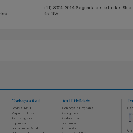
ntato com a Central
Para acompanhar entrega, reportar 
em contato com o parceiro através 
41
(11) 3004-3014 Segunda a sexta da
idades
às 18h
Conheça a Azul
Azul Fidelidade