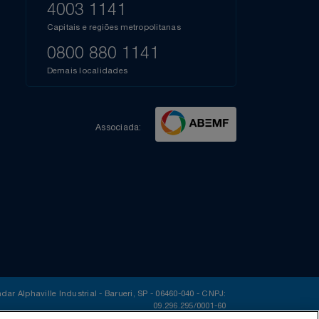
Dúvidas?
s
elos
A
está à disposição pelos telefones:
Azul Fidelidade
41),
AZUL
4003 1141
a que
iais
Capitais e regiões metropolitanas
te
mamos
0800 880 1141
m
Demais localidades
Associada: