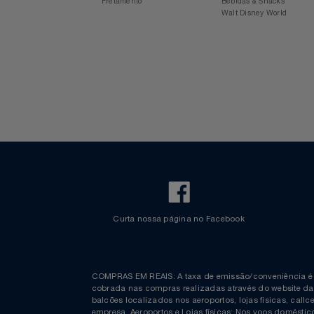
Voos Internacionais
Ônibus
Aplicativo Azul
Revista Azul
Check-in Mobile
Estacionamento Azul
Notebooks E Tablet
Informações
Espaço Azul
Bagagem Despachada
TV ao vivo
Fretamento
Bebidas & Snacks
Óculos
Walt Disney World
Papelaria
Páscoa
Perfumaria
Perfume
Perfumes
Pet
Curta nossa página no Facebook