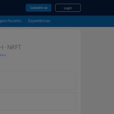
Cadastre-se
Login
u Resgate Favorito
Experiências
60 84H - NRFT
or
Ponto Frio