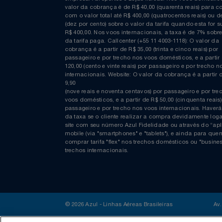
Relógios
COMPRAS EM REAIS: A taxa de emissão/conveniênc
Saúde E Bem-Estar
cobrada nas compras realizadas através do website
balcões localizados nos aeroportos, lojas físicas, c
empresa. Aeroportos e Lojas físicas: Nos voos domés
TV
valor da cobrança é de R$ 40,00 (quarenta reais) p
com o valor total até R$ 400,00 (quatrocentos reais)
(dez por cento) sobre o valor da tarifa quando esta f
Utilidades Industriais
R$ 400,00. Nos voos internacionais, a taxa é de 7% s
da tarifa paga. Callcenter (+55 11 4003-1118): O valor
cobrança é a partir de R$ 35,00 (trinta e cinco reais) 
Vestuário
passageiro e por trecho nos voos domésticos, e a pa
120,00 (cento e vinte reais) por passageiro e por tre
internacionais. Website: O valor da cobrança é a par
9,90
(nove reais e noventa centavos) por passageiro e por
voos domésticos, e a partir de R$ 50,00 (cinquenta re
passageiro e por trecho nos voos internacionais. H
da taxa se o cliente realizar a compra devidamente
site com seu número Azul Fidelidade ou através do 
mobile (via "smartphones" e "tablets"), e ainda para
comprar tarifa "flex" nos trechos domésticos ou "bu
trechos internacionais.