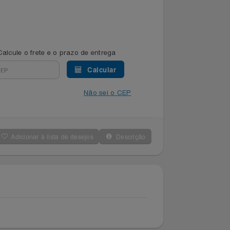
Calcule o frete e o prazo de entrega
Calcular
Não sei o CEP
Adicionar à lista de desejos
Descrição