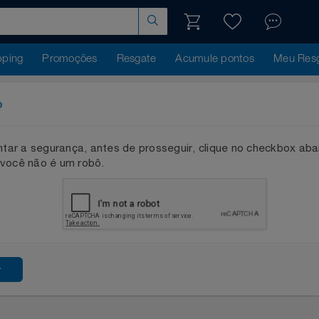
hopping
Promoções
Resgate
Acumule pontos
Me
ação
mentar a segurança, antes de prosseguir, clique no checkb
que você não é um robô.
ssar