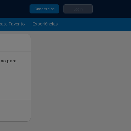
Cadastre-se
Login
u Resgate Favorito
Experiências
ox abaixo para