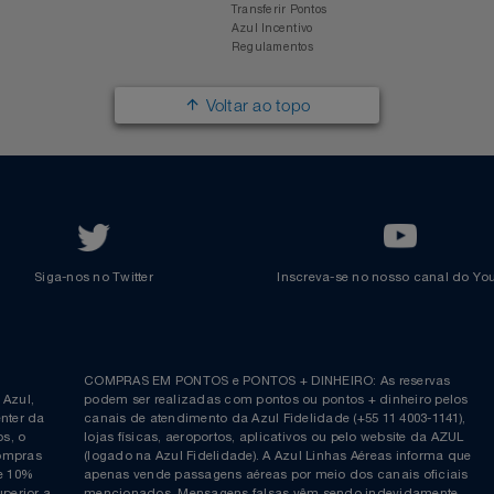
Responsabilidade Social
Passagens Internacionais
Parcerias
Comprar Pontos
Renovar Pontos
Transferir Pontos
Azul Incentivo
Regulamentos
Voltar ao topo
Siga-nos no Twitter
Inscreva-se no nosso cana
ia é
COMPRAS EM PONTOS e PONTOS + DINHEIRO: As reserva
 da Azul,
podem ser realizadas com pontos ou pontos + dinheiro p
allcenter da
canais de atendimento da Azul Fidelidade (+55 11 4003-11