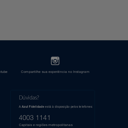
l do Youtube
Compartilhe sua experiência no Instagram
Dúvidas?
s
elos
A
está à disposição pelos telefones:
Azul Fidelidade
41),