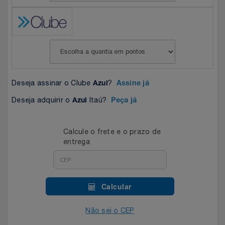
Celulares E Smartphone
Easylive
Estoque
Cosméticos
Electrolux
Extra
Cozinha
Extra
Individual
Deseja assinar o Clube
?
Azul
Assine já
Doações
Fortaleza
Insider
Deseja adquirir o
Itaú?
Azul
Peça já
Eletrodomésticos
Gama Italy
John John
Calcule o frete e o prazo de
Eletroportáteis
Giftty
Le Lis
entrega
Esportes
Havanna
Magalu
Calcular
Experiências
Hospital De Amor
Méliuz
Não sei o CEP
Ferramentas
Jbl
Natura