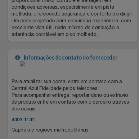
Natal
Natura
condições adversas, especialmente em pista
molhada, oferecendo segurança e conforto ao dirigir.
Notebooks E Tablet
Netshoes
Um pneu projetado para elevar sua experiência, com
excelente vida útil, ruído mínimo de condução e
Óculos
Oster
aderência confiável em piso molhado.
Papelaria
Perfumes & Cosméticos
Informações de contato do fornecedor
Páscoa
Ponto Frio
Para atualizar sua conta, entre em contato com a
Perfumaria
Portal Das Malas
Central Azul Fidelidade pelos telefones:
Para acompanhar entrega, reportar dano ou extravio
Perfume
Porto Brasil
de produto entre em contato com o parceiro através
dos canais:
Perfumes
Renner
4003-1141
Capitais e regiões metropolitanas
Pet
Safe – Escola De Aviação