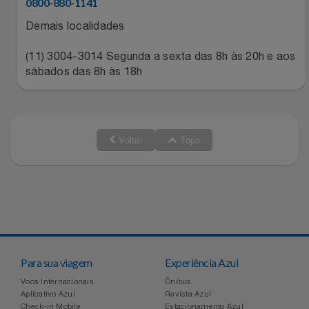
0800-880-1141
Relógios
Stanley Pmi
Demais localidades
Saúde E Bem-Estar
The Bar
(11) 3004-3014 Segunda a sexta das 8h às 20h e aos
sábados das 8h às 18h
TV
Top Store
Utilidades Industriais
Tramontina
Voltar
Topo
Vestuário
Três Corações
Weconnect
Para sua viagem
Experiência Azul
Voos Internacionais
Ônibus
Aplicativo Azul
Revista Azul
Check-in Mobile
Estacionamento Azul