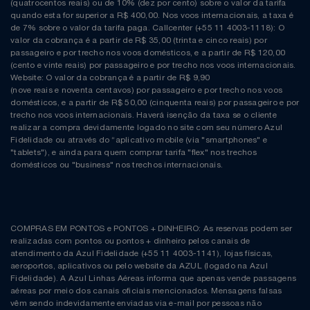
(quatrocentos reais) ou de 10% (dez por cento) sobre o valor da tarifa
quando esta for superior a R$ 400,00. Nos voos internacionais, a taxa é
de 7% sobre o valor da tarifa paga. Callcenter (+55 11 4003-1118): O
valor da cobrança é a partir de R$ 35,00 (trinta e cinco reais) por
passageiro e por trecho nos voos domésticos, e a partir de R$ 120,00
(cento e vinte reais) por passageiro e por trecho nos voos internacionais.
Website: O valor da cobrança é a partir de R$ 9,90
(nove reais e noventa centavos) por passageiro e por trecho nos voos
domésticos, e a partir de R$ 50,00 (cinquenta reais) por passageiro e por
trecho nos voos internacionais. Haverá isenção da taxa se o cliente
realizar a compra devidamente logado no site com seu número Azul
Fidelidade ou através do “aplicativo mobile (via "smartphones" e
"tablets"), e ainda para quem comprar tarifa "flex" nos trechos
domésticos ou "business" nos trechos internacionais.
COMPRAS EM PONTOS e PONTOS + DINHEIRO: As reservas podem ser
realizadas com pontos ou pontos + dinheiro pelos canais de
atendimento da Azul Fidelidade (+55 11 4003-1141), lojas físicas,
aeroportos, aplicativos ou pelo website da AZUL (logado na Azul
Fidelidade). A Azul Linhas Aéreas informa que apenas vende passagens
aéreas por meio dos canais oficiais mencionados. Mensagens falsas
vêm sendo indevidamente enviadas via e-mail por pessoas não