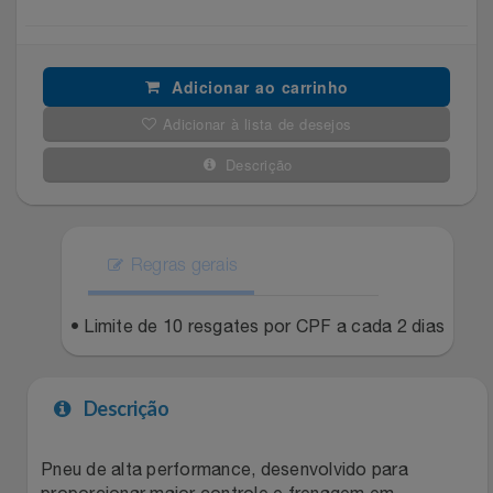
Filmes
Lity
Netshoes
Adicionar ao carrinho
Informática
Loccitane Au Bresil
Pet Love Saúde
Adicionar à lista de desejos
Jardim
Loccitane En Provence
Ponto Frio
Descrição
Jogos E Consoles
Magalu
Pontos Por Opiniões
Livros
Regras gerais
Meu Resgate Favorito
Portal Das Malas
Malas E Mochilas
• Limite de 10 resgates por CPF a cada 2 dias
Mondial
Renner
Mercado
Mormaii
Sams Club
Descrição
Móveis
Multi
Topstore
Pneu de alta performance, desenvolvido para
proporcionar maior controle e frenagem em