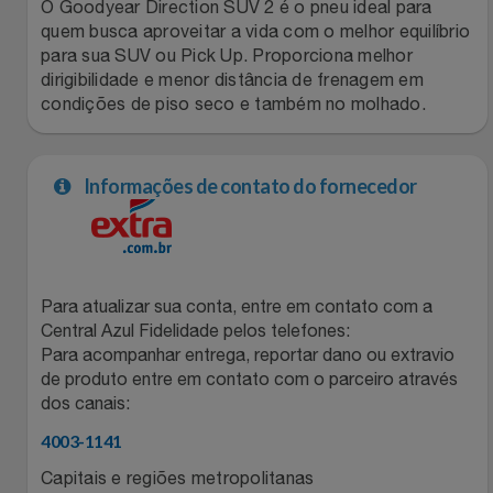
Natal
Natura
O Goodyear Direction SUV 2 é o pneu ideal para
quem busca aproveitar a vida com o melhor equilíbrio
para sua SUV ou Pick Up. Proporciona melhor
Notebooks E Tablet
Netshoes
dirigibilidade e menor distância de frenagem em
condições de piso seco e também no molhado.
Óculos
Oster
Papelaria
Perfumes & Cosméticos
Informações de contato do fornecedor
Páscoa
Ponto Frio
Perfumaria
Portal Das Malas
Para atualizar sua conta, entre em contato com a
Central Azul Fidelidade pelos telefones:
Perfume
Porto Brasil
Para acompanhar entrega, reportar dano ou extravio
de produto entre em contato com o parceiro através
dos canais:
Perfumes
Renner
4003-1141
Pet
Safe – Escola De Aviação
Capitais e regiões metropolitanas