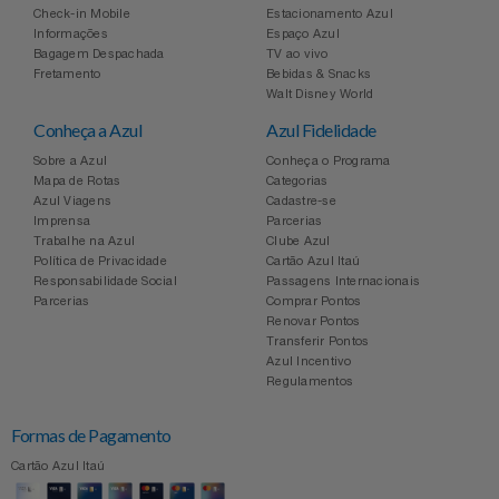
Check-in Mobile
Estacionamento Azul
Informações
Espaço Azul
Bagagem Despachada
TV ao vivo
Fretamento
Bebidas & Snacks
Walt Disney World
Conheça a Azul
Azul Fidelidade
Sobre a Azul
Conheça o Programa
Mapa de Rotas
Categorias
Azul Viagens
Cadastre-se
Imprensa
Parcerias
Trabalhe na Azul
Clube Azul
Política de Privacidade
Cartão Azul Itaú
Responsabilidade Social
Passagens Internacionais
Parcerias
Comprar Pontos
Renovar Pontos
Transferir Pontos
Azul Incentivo
Regulamentos
Formas de Pagamento
Cartão Azul Itaú