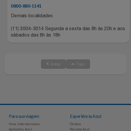
0800-880-1141
Relógios
Stanley Pmi
Demais localidades
Saúde E Bem-Estar
The Bar
(11) 3004-3014 Segunda a sexta das 8h às 20h e aos
sábados das 8h às 18h
TV
Top Store
Utilidades Industriais
Tramontina
Voltar
Topo
Vestuário
Três Corações
Weconnect
Para sua viagem
Experiência Azul
Voos Internacionais
Ônibus
Aplicativo Azul
Revista Azul