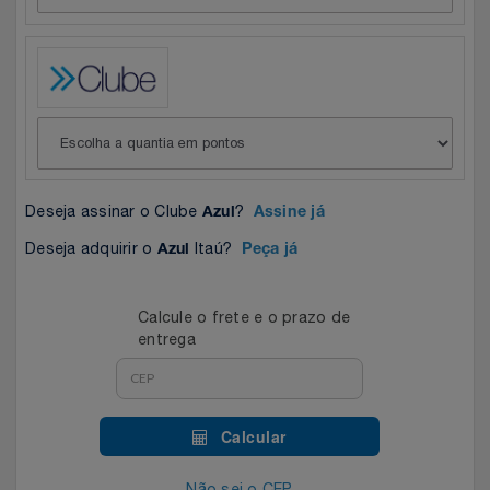
Celulares E Smartphone
Easylive
Estoque
Cosméticos
Electrolux
Extra
Cozinha
Extra
Individual
Doações
Fortaleza
Insider
Deseja assinar o Clube
?
Azul
Assine já
Eletrodomésticos
Gama Italy
John John
Deseja adquirir o
Itaú?
Azul
Peça já
Eletroportáteis
Giftty
Le Lis
Calcule o frete e o prazo de
entrega
Esportes
Havanna
Magalu
Experiências
Hospital De Amor
Méliuz
Calcular
Ferramentas
Jbl
Natura
Não sei o CEP