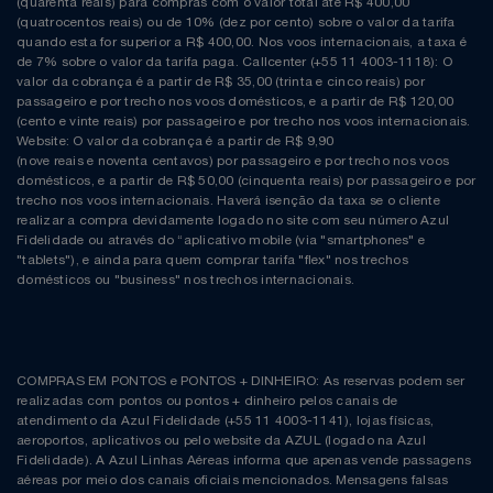
(quarenta reais) para compras com o valor total até R$ 400,00
(quatrocentos reais) ou de 10% (dez por cento) sobre o valor da tarifa
quando esta for superior a R$ 400,00. Nos voos internacionais, a taxa é
de 7% sobre o valor da tarifa paga. Callcenter (+55 11 4003-1118): O
valor da cobrança é a partir de R$ 35,00 (trinta e cinco reais) por
passageiro e por trecho nos voos domésticos, e a partir de R$ 120,00
(cento e vinte reais) por passageiro e por trecho nos voos internacionais.
Website: O valor da cobrança é a partir de R$ 9,90
(nove reais e noventa centavos) por passageiro e por trecho nos voos
domésticos, e a partir de R$ 50,00 (cinquenta reais) por passageiro e por
trecho nos voos internacionais. Haverá isenção da taxa se o cliente
realizar a compra devidamente logado no site com seu número Azul
Fidelidade ou através do “aplicativo mobile (via "smartphones" e
"tablets"), e ainda para quem comprar tarifa "flex" nos trechos
domésticos ou "business" nos trechos internacionais.
COMPRAS EM PONTOS e PONTOS + DINHEIRO: As reservas podem ser
realizadas com pontos ou pontos + dinheiro pelos canais de
atendimento da Azul Fidelidade (+55 11 4003-1141), lojas físicas,
aeroportos, aplicativos ou pelo website da AZUL (logado na Azul
Fidelidade). A Azul Linhas Aéreas informa que apenas vende passagens
aéreas por meio dos canais oficiais mencionados. Mensagens falsas