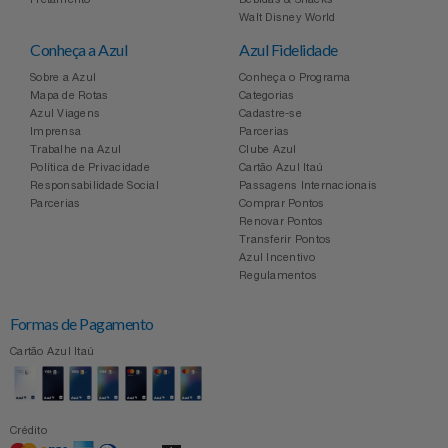
Celulares E Smartphone
Easylive
Estoque
Walt Disney World
Conheça a Azul
Azul Fidelidade
Cosméticos
Electrolux
Extra
Sobre a Azul
Conheça o Programa
Mapa de Rotas
Categorias
Azul Viagens
Cadastre-se
Cozinha
Extra
Individual
Imprensa
Parcerias
Trabalhe na Azul
Clube Azul
Doações
Política de Privacidade
Cartão Azul Itaú
Fortaleza
Insider
Responsabilidade Social
Passagens Internacionais
Parcerias
Comprar Pontos
Eletrodomésticos
Renovar Pontos
Gama Italy
John John
Transferir Pontos
Azul Incentivo
Eletroportáteis
Giftty
Le Lis
Regulamentos
Formas de Pagamento
Esportes
Havanna
Magalu
Cartão Azul Itaú
Experiências
Hospital De Amor
Méliuz
Ferramentas
Crédito
Jbl
Natura