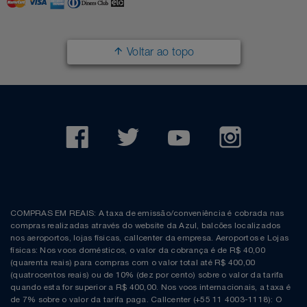
Filmes
Lity
Netshoes
Voltar ao topo
Informática
Loccitane Au Bresil
Pet Love Saúde
Jardim
Loccitane En Provence
Ponto Frio
Jogos E Consoles
Magalu
Pontos Por Opiniões
Livros
Meu Resgate Favorito
Portal Das Malas
Malas E Mochilas
Mondial
Renner
COMPRAS EM REAIS: A taxa de emissão/conveniência é cobrada nas
compras realizadas através do website da Azul, balcões localizados
Mercado
Mormaii
Sams Club
nos aeroportos, lojas físicas, callcenter da empresa. Aeroportos e Lojas
físicas: Nos voos domésticos, o valor da cobrança é de R$ 40,00
(quarenta reais) para compras com o valor total até R$ 400,00
Móveis
Multi
Topstore
(quatrocentos reais) ou de 10% (dez por cento) sobre o valor da tarifa
quando esta for superior a R$ 400,00. Nos voos internacionais, a taxa é
de 7% sobre o valor da tarifa paga. Callcenter (+55 11 4003-1118): O