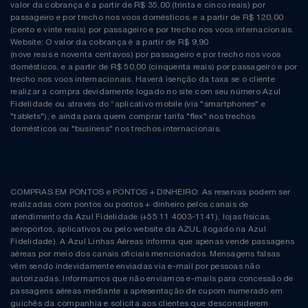
Natal
Natura
valor da cobrança é a partir de R$ 35,00 (trinta e cinco reais) por
passageiro e por trecho nos voos domésticos, e a partir de R$ 120,00
(cento e vinte reais) por passageiro e por trecho nos voos internacionais.
Notebooks E Tablet
Netshoes
Website: O valor da cobrança é a partir de R$ 9,90
(nove reais e noventa centavos) por passageiro e por trecho nos voos
domésticos, e a partir de R$ 50,00 (cinquenta reais) por passageiro e por
Óculos
Oster
trecho nos voos internacionais. Haverá isenção da taxa se o cliente
realizar a compra devidamente logado no site com seu número Azul
Fidelidade ou através do “aplicativo mobile (via "smartphones" e
Papelaria
Perfumes & Cosméticos
"tablets"), e ainda para quem comprar tarifa "flex" nos trechos
domésticos ou "business" nos trechos internacionais.
Páscoa
Ponto Frio
Perfumaria
Portal Das Malas
COMPRAS EM PONTOS e PONTOS + DINHEIRO: As reservas podem ser
realizadas com pontos ou pontos + dinheiro pelos canais de
Perfume
Porto Brasil
atendimento da Azul Fidelidade (+55 11 4003-1141), lojas físicas,
aeroportos, aplicativos ou pelo website da AZUL (logado na Azul
Fidelidade). A Azul Linhas Aéreas informa que apenas vende passagens
Perfumes
Renner
aéreas por meio dos canais oficiais mencionados. Mensagens falsas
vêm sendo indevidamente enviadas via e-mail por pessoas não
autorizadas. Informamos que não enviamos e-mails para concessão de
Pet
Safe – Escola De Aviação
passagens aéreas mediante a apresentação de cupom numerado em
guichês da companhia e solicita aos clientes que desconsiderem