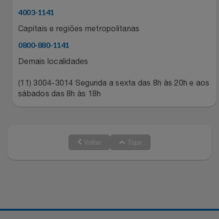
Relógios
4003-1141
Stanley Pmi
Capitais e regiões metropolitanas
Saúde E Bem-Estar
The Bar
0800-880-1141
Demais localidades
TV
Top Store
(11) 3004-3014 Segunda a sexta das 8h às 20h e aos
Utilidades Industriais
Tramontina
sábados das 8h às 18h
Vestuário
Três Corações
Weconnect
Voltar
Topo