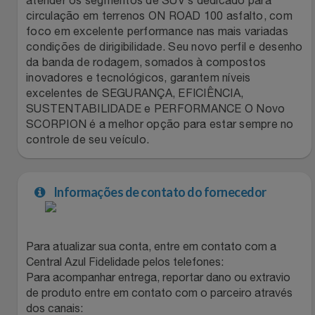
Natal
Natura
circulação em terrenos ON ROAD 100 asfalto, com
foco em excelente performance nas mais variadas
Notebooks E Tablet
Netshoes
condições de dirigibilidade. Seu novo perfil e desenho
da banda de rodagem, somados à compostos
Óculos
Oster
inovadores e tecnológicos, garantem níveis
excelentes de SEGURANÇA, EFICIÊNCIA,
SUSTENTABILIDADE e PERFORMANCE O Novo
Papelaria
Perfumes & Cosméticos
SCORPION é a melhor opção para estar sempre no
controle de seu veículo.
Páscoa
Ponto Frio
Perfumaria
Portal Das Malas
Informações de contato do fornecedor
Perfume
Porto Brasil
Para atualizar sua conta, entre em contato com a
Perfumes
Renner
Central Azul Fidelidade pelos telefones:
Para acompanhar entrega, reportar dano ou extravio
de produto entre em contato com o parceiro através
Pet
Safe – Escola De Aviação
dos canais: