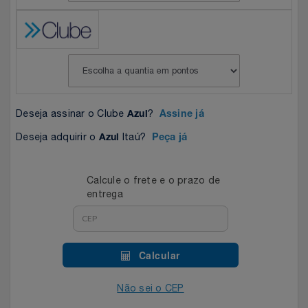
Celulares E Smartphone
SEU VALE TE ESPERANDO
Easylive
Estoque
Cosméticos
TOP STORE 8.8
Electrolux
Extra
Cozinha
Extra
Individual
Deseja assinar o Clube
?
Azul
Assine já
Doações
Fortaleza
Insider
Deseja adquirir o
Itaú?
Azul
Peça já
Eletrodomésticos
Gama Italy
John John
Calcule o frete e o prazo de
Eletroportáteis
Giftty
Le Lis
entrega
Esportes
Havanna
Magalu
Calcular
Experiências
Hospital De Amor
Méliuz
Não sei o CEP
Ferramentas
Jbl
Natura