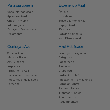
Para sua viagem
Experiência Azul
Voos Internacionais
Ônibus
Aplicativo Azul
Revista Azul
Check-in Mobile
Estacionamento Azul
Informações
Espaço Azul
Bagagem Despachada
TV ao vivo
Fretamento
Bebidas & Snacks
Walt Disney World
Conheça a Azul
Azul Fidelidade
Sobre a Azul
Conheça o Programa
Mapa de Rotas
Categorias
Azul Viagens
Cadastre-se
Imprensa
Parcerias
Trabalhe na Azul
Clube Azul
Política de Privacidade
Cartão Azul Itaú
Responsabilidade Social
Passagens Internacionais
Parcerias
Comprar Pontos
Renovar Pontos
Transferir Pontos
Azul Incentivo
Regulamentos