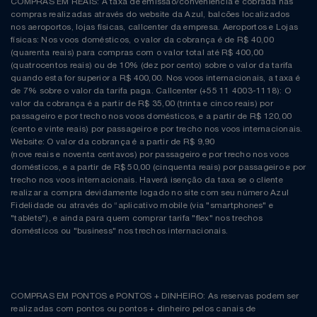
COMPRAS EM REAIS: A taxa de emissão/conveniência é cobrada nas
compras realizadas através do website da Azul, balcões localizados
nos aeroportos, lojas físicas, callcenter da empresa. Aeroportos e Lojas
físicas: Nos voos domésticos, o valor da cobrança é de R$ 40,00
(quarenta reais) para compras com o valor total até R$ 400,00
(quatrocentos reais) ou de 10% (dez por cento) sobre o valor da tarifa
quando esta for superior a R$ 400,00. Nos voos internacionais, a taxa é
de 7% sobre o valor da tarifa paga. Callcenter (+55 11 4003-1118): O
valor da cobrança é a partir de R$ 35,00 (trinta e cinco reais) por
passageiro e por trecho nos voos domésticos, e a partir de R$ 120,00
(cento e vinte reais) por passageiro e por trecho nos voos internacionais.
Website: O valor da cobrança é a partir de R$ 9,90
(nove reais e noventa centavos) por passageiro e por trecho nos voos
domésticos, e a partir de R$ 50,00 (cinquenta reais) por passageiro e por
trecho nos voos internacionais. Haverá isenção da taxa se o cliente
realizar a compra devidamente logado no site com seu número Azul
Fidelidade ou através do “aplicativo mobile (via "smartphones" e
"tablets"), e ainda para quem comprar tarifa "flex" nos trechos
domésticos ou "business" nos trechos internacionais.
COMPRAS EM PONTOS e PONTOS + DINHEIRO: As reservas podem ser
realizadas com pontos ou pontos + dinheiro pelos canais de