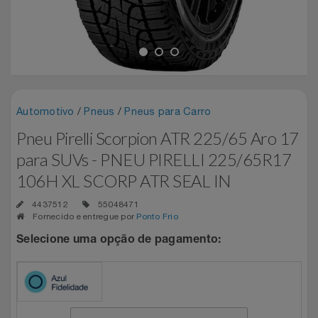
Experiências
Automotivo
SEU PAI MERECE TUDO NOVO
CINEMA
Blackedecker
Airport Park
Favoritos
Aviação
SEU VALE TE ESPERANDO
Sala VIP
Bosch
Assist Card
Carrinho De Compras
Bebê
TOP STORE 8.8
Shows
Buettner
Bo.bô
Automotivo
/
Pneus
/
Pneus para Carro
Meus Pedidos
Pneu Pirelli Scorpion ATR 225/65 Aro 17
Brinquedos
Camicado Houseware
Camicado
para SUVs - PNEU PIRELLI 225/65R17
Fale Conosco
106H XL SCORP ATR SEAL IN
Calçados
Carolina Herrera
Casas Bahia
Abrir Chamados
4437512
55048471
Câmeras E Drones
Fornecido e entregue por
Ponto Frio
Casa Flora
Dudalina
Lista De Chamados
Selecione uma opção de pagamento:
Cartão Presente
Casas Bahia
Easylive Entretenimento
Perguntas Frequentes
Casa
Colcci
Easylive Vouchers