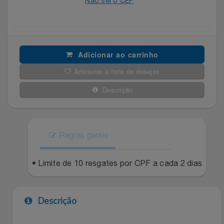
Não sei o CEP
Filmes
Lity
Netshoes
Informática
Loccitane Au Bresil
Pet Love Saúde
Adicionar ao carrinho
Jardim
Loccitane En Provence
Ponto Frio
Adicionar à lista de desejos
Descrição
Jogos E Consoles
Magalu
Pontos Por Opiniões
Livros
Meu Resgate Favorito
Portal Das Malas
Regras gerais
Malas E Mochilas
Mondial
Renner
• Limite de 10 resgates por CPF a cada 2 dias
Mercado
Mormaii
Sams Club
Móveis
Descrição
Multi
Topstore