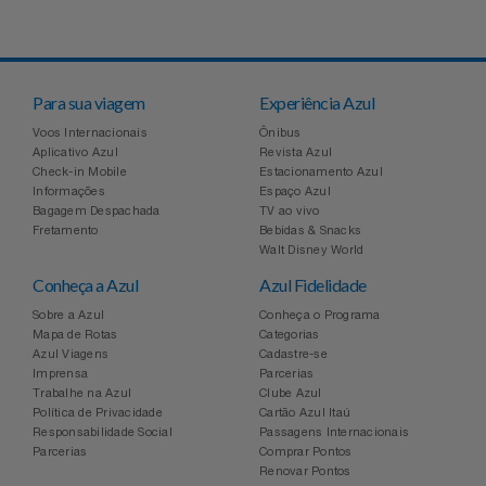
Para sua viagem
Experiência Azul
Voos Internacionais
Ônibus
Aplicativo Azul
Revista Azul
Check-in Mobile
Estacionamento Azul
Informações
Espaço Azul
Bagagem Despachada
TV ao vivo
Fretamento
Bebidas & Snacks
Walt Disney World
Conheça a Azul
Azul Fidelidade
Sobre a Azul
Conheça o Programa
Mapa de Rotas
Categorias
Azul Viagens
Cadastre-se
Imprensa
Parcerias
Trabalhe na Azul
Clube Azul
Política de Privacidade
Cartão Azul Itaú
Responsabilidade Social
Passagens Internacionais
Parcerias
Comprar Pontos
Renovar Pontos