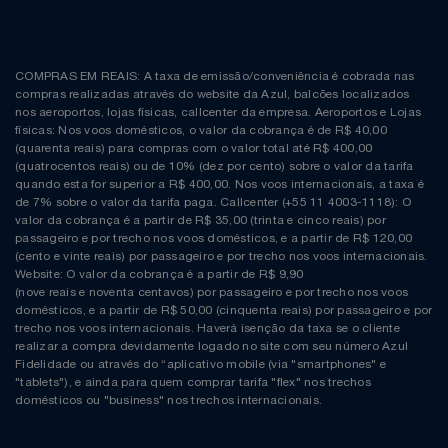
COMPRAS EM REAIS: A taxa de emissão/conveniência é cobrada nas
compras realizadas através do website da Azul, balcões localizados
nos aeroportos, lojas físicas, callcenter da empresa. Aeroportos e Lojas
físicas: Nos voos domésticos, o valor da cobrança é de R$ 40,00
(quarenta reais) para compras com o valor total até R$ 400,00
(quatrocentos reais) ou de 10% (dez por cento) sobre o valor da tarifa
quando esta for superior a R$ 400,00. Nos voos internacionais, a taxa é
de 7% sobre o valor da tarifa paga. Callcenter (+55 11 4003-1118): O
valor da cobrança é a partir de R$ 35,00 (trinta e cinco reais) por
passageiro e por trecho nos voos domésticos, e a partir de R$ 120,00
(cento e vinte reais) por passageiro e por trecho nos voos internacionais.
Website: O valor da cobrança é a partir de R$ 9,90
(nove reais e noventa centavos) por passageiro e por trecho nos voos
domésticos, e a partir de R$ 50,00 (cinquenta reais) por passageiro e por
trecho nos voos internacionais. Haverá isenção da taxa se o cliente
realizar a compra devidamente logado no site com seu número Azul
Fidelidade ou através do “aplicativo mobile (via "smartphones" e
"tablets"), e ainda para quem comprar tarifa "flex" nos trechos
domésticos ou "business" nos trechos internacionais.