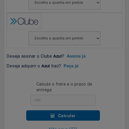
Celulares E Smartphone
Easylive
Estoque
Cosméticos
Electrolux
Extra
Cozinha
Extra
Individual
Doações
Fortaleza
Insider
Deseja assinar o Clube
?
Azul
Assine já
Eletrodomésticos
Gama Italy
John John
Deseja adquirir o
Itaú?
Azul
Peça já
Eletroportáteis
Giftty
Le Lis
Calcule o frete e o prazo de
entrega
Esportes
Havanna
Magalu
Experiências
Hospital De Amor
Méliuz
Calcular
Ferramentas
Jbl
Natura