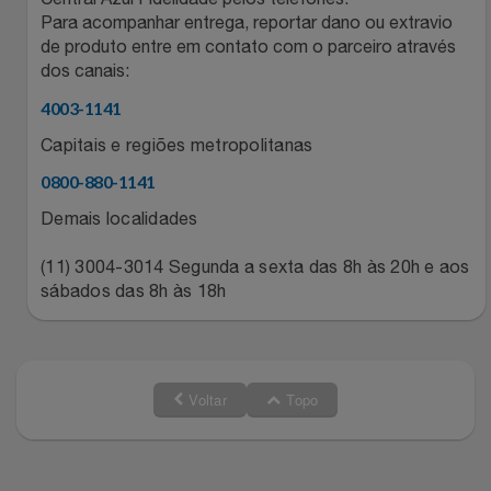
Para acompanhar entrega, reportar dano ou extravio
Relógios
Stanley Pmi
de produto entre em contato com o parceiro através
dos canais:
Saúde E Bem-Estar
The Bar
4003-1141
TV
Top Store
Capitais e regiões metropolitanas
0800-880-1141
Utilidades Industriais
Tramontina
Demais localidades
Vestuário
Três Corações
(11) 3004-3014 Segunda a sexta das 8h às 20h e aos
sábados das 8h às 18h
Weconnect
Voltar
Topo