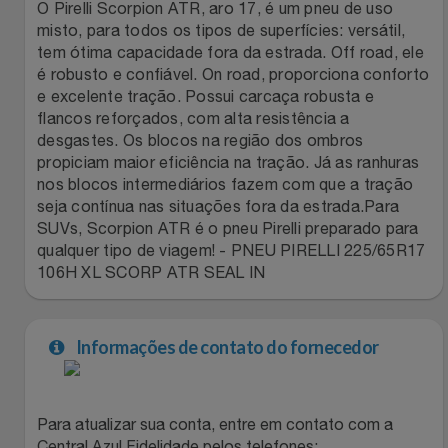
Natal
Natura
O Pirelli Scorpion ATR, aro 17, é um pneu de uso
misto, para todos os tipos de superfícies: versátil,
tem ótima capacidade fora da estrada. Off road, ele
Notebooks E Tablet
Netshoes
é robusto e confiável. On road, proporciona conforto
e excelente tração. Possui carcaça robusta e
Óculos
Oster
flancos reforçados, com alta resistência a
desgastes. Os blocos na região dos ombros
Papelaria
Perfumes & Cosméticos
propiciam maior eficiência na tração. Já as ranhuras
nos blocos intermediários fazem com que a tração
seja contínua nas situações fora da estrada.Para
Páscoa
Ponto Frio
SUVs, Scorpion ATR é o pneu Pirelli preparado para
qualquer tipo de viagem! - PNEU PIRELLI 225/65R17
Perfumaria
Portal Das Malas
106H XL SCORP ATR SEAL IN
Perfume
Porto Brasil
Informações de contato do fornecedor
Perfumes
Renner
Pet
Safe – Escola De Aviação
Para atualizar sua conta, entre em contato com a
Central Azul Fidelidade pelos telefones: