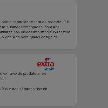
átil, tem ótima capacidade fora da estrada. Off
ça robusta e flancos reforçados, com alta
Já as ranhuras nos blocos intermediários fazem
Pirelli preparado para qualquer tipo de
dano ou extravio de produto entre
dos canais:
s 8h às 20h e aos sábados das 8h