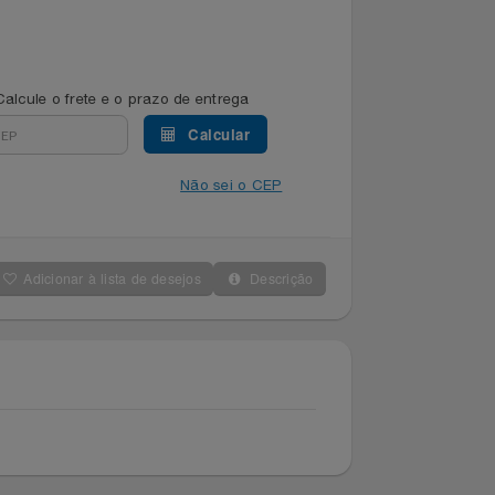
Calcule o frete e o prazo de entrega
Calcular
Não sei o CEP
Adicionar à lista de desejos
Descrição