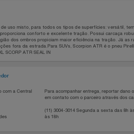
pneu de uso misto, para todos os tipos de superfícies: vers
oad, proporciona conforto e excelente tração. Possui carca
a região dos ombros propiciam maior eficiência na tração. 
ituações fora da estrada.Para SUVs, Scorpion ATR é o pneu 
06H XL SCORP ATR SEAL IN
necedor
ntato com a Central
Para acompanhar entrega, reportar 
em contato com o parceiro através 
41
(11) 3004-3014 Segunda a sexta da