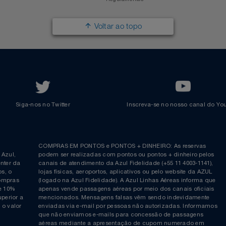
Responsabilidade Social
Passagens Internacionais
Parcerias
Comprar Pontos
Renovar Pontos
Transferir Pontos
Azul Incentivo
Regulamentos
Voltar ao topo
Siga-nos no Twitter
Inscreva-se no nosso cana
ia é
COMPRAS EM PONTOS e PONTOS + DINHEIRO: As reserva
 da Azul,
podem ser realizadas com pontos ou pontos + dinheiro p
allcenter da
canais de atendimento da Azul Fidelidade (+55 11 4003-11