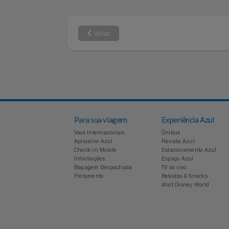
Capitais e regiões
Demais local
Filmes
metropolitanas
Informática
Jardim
Voltar
Jogos E Consoles
Livros
Malas E Mochilas
Para sua viagem
Experiência Azul
Mercado
Voos Internacionais
Ônibus
Aplicativo Azul
Revista Azul
Check-in Mobile
Estacionamento Azul
Móveis
Informações
Espaço Azul
Bagagem Despachada
TV ao vivo
Fretamento
Bebidas & Snacks
Natal