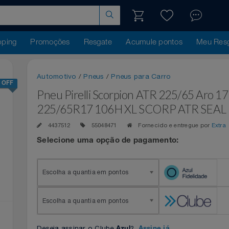
hopping
Promoções
Resgate
Acumule pontos
Me
Automotivo
/
Pneus
/
Pneus para Carro
19% OFF
Pneu Pirelli Scorpion ATR 225/65 
225/65R17 106H XL SCORP ATR S
4437512
55048471
Fornecido e entregue p
Selecione uma opção de pagamento:
Escolha a quantia em pontos
Escolha a quantia em pontos