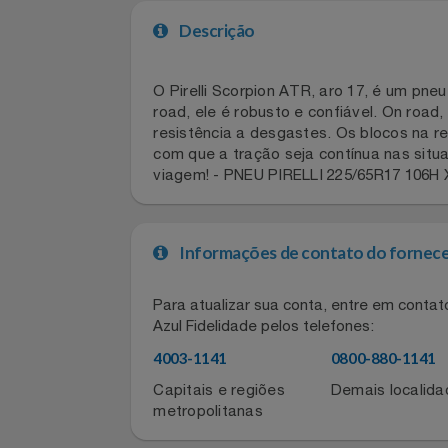
Celulares E Smartphone
SEU VALE TE ESPERANDO
Cosméticos
TOP STORE 8.8
Descrição
Cozinha
O Pirelli Scorpion ATR, aro 17, é um 
road, ele é robusto e confiável. On r
Doações
resistência a desgastes. Os blocos n
com que a tração seja contínua nas s
Eletrodomésticos
viagem! - PNEU PIRELLI 225/65R17 1
Eletroportáteis
Informações de contato do for
Esportes
Para atualizar sua conta, entre em co
Experiências
Azul Fidelidade pelos telefones:
4003-1141
0800-880-11
Ferramentas