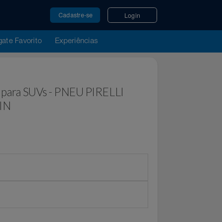
Cadastre-se
Login
u Resgate Favorito
Experiências
Aro 17 para SUVs - PNEU PIRELLI
EAL IN
or
Extra