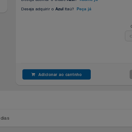
Deseja assinar o Clube
?
Azul
Assine já
Deseja adquirir o
Itaú?
Azul
Peça já
Adicionar ao carrinho
a 2 dias