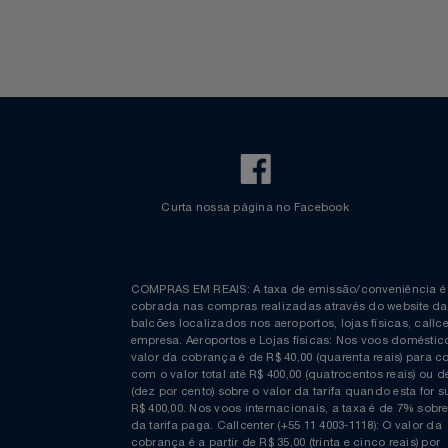
Walt Disney World
Notebooks E Tablet
Óculos
Papelaria
Páscoa
Perfumaria
Perfume
Curta nossa página no Facebook
Perfumes
COMPRAS EM REAIS: A taxa de emissão/conveniênc
Pet
cobrada nas compras realizadas através do website
balcões localizados nos aeroportos, lojas físicas, c