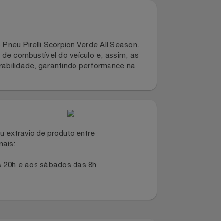
rir o Pneu Pirelli Scorpion Verde All Season.
sumo de combustível do veículo e, assim, as
lta durabilidade, garantindo performance na
SE I
dano ou extravio de produto entre
dos canais:
s 8h às 20h e aos sábados das 8h