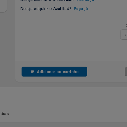
Deseja assinar o Clube
?
Azul
Assine já
Deseja adquirir o
Itaú?
Azul
Peça já
Adicionar ao carrinho
a 2 dias