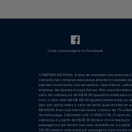
Notebooks E Tablet
Óculos
Papelaria
Páscoa
Perfumaria
Curta nossa página no Facebook
Perfume
Perfumes
COMPRAS EM REAIS: A taxa de emissão/conveniênc
cobrada nas compras realizadas através do website
balcões localizados nos aeroportos, lojas físicas, c
Pet
empresa. Aeroportos e Lojas físicas: Nos voos domés
valor da cobrança é de R$ 40,00 (quarenta reais) p