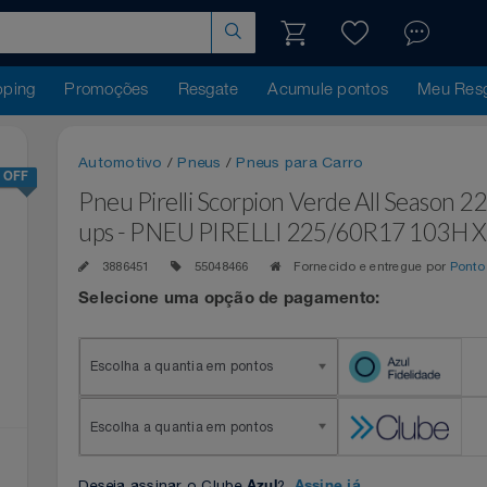
hopping
Promoções
Resgate
Acumule pontos
Me
Automotivo
/
Pneus
/
Pneus para Carro
10% OFF
Pneu Pirelli Scorpion Verde All Sea
ups - PNEU PIRELLI 225/60R17 103
3886451
55048466
Fornecido e entregue p
Selecione uma opção de pagamento:
Escolha a quantia em pontos
Escolha a quantia em pontos