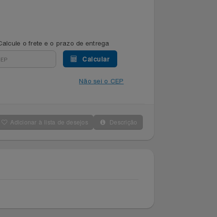
Calcule o frete e o prazo de entrega
Calcular
Não sei o CEP
Adicionar à lista de desejos
Descrição