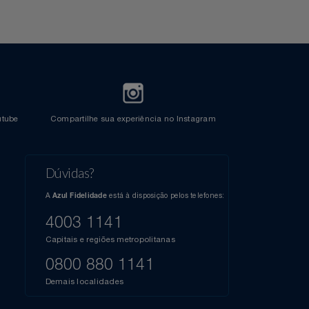
l do Youtube
Compartilhe sua experiência no Instagram
Dúvidas?
s
elos
A
está à disposição pelos telefones:
Azul Fidelidade
41),
AZUL
4003 1141
a que