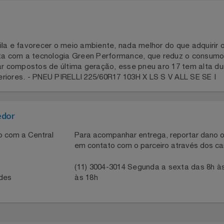
uila e favorecer o meio ambiente, nada melhor do que adqui
conta com a tecnologia Green Performance, que reduz o con
izar compostos de última geração, esse pneu aro 17 tem a
superiores. - PNEU PIRELLI 225/60R17 103H X LS S V ALL SE 
necedor
ntato com a Central
Para acompanhar entrega, reportar 
em contato com o parceiro através 
41
(11) 3004-3014 Segunda a sexta da
idades
às 18h