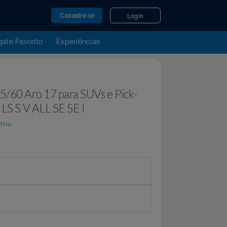
Cadastre-se
Login
u Resgate Favorito
Experiências
son 225/60 Aro 17 para SUVs e Pick-
H X LS S V ALL SE SE I
or
Ponto Frio