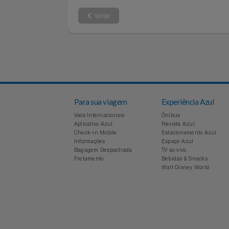
Filmes
Informática
Voltar
Jardim
Jogos E Consoles
Livros
Para sua viagem
Experiência Azul
Malas E Mochilas
Voos Internacionais
Ônibus
Aplicativo Azul
Revista Azul
Mercado
Check-in Mobile
Estacionamento Azul
Informações
Espaço Azul
Bagagem Despachada
TV ao vivo
Móveis
Fretamento
Bebidas & Snacks
Walt Disney World
Natal