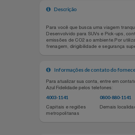
Celulares E Smartphone
Cosméticos
Descrição
Cozinha
Para você que busca uma viagem tranq
Desenvolvido para SUVs e Pick-ups, 
Doações
emissões de CO2 ao ambiente.Por util
frenagem, dirigibilidade e segurança 
Eletrodomésticos
Eletroportáteis
Informações de contato do for
Esportes
Para atualizar sua conta, entre em co
Azul Fidelidade pelos telefones:
Experiências
4003-1141
0800-880-11
Capitais e regiões
Demais local
Ferramentas
metropolitanas