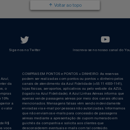
Renovar Pontos
Transferir Pontos
Azul Incentivo
Regulamentos
Voltar ao topo
Siga-nos no Twitter
Inscreva-se no nosso cana
ia é
COMPRAS EM PONTOS e PONTOS + DINHEIRO: As reserva
 da Azul,
podem ser realizadas com pontos ou pontos + dinheiro p
allcenter da
canais de atendimento da Azul Fidelidade (+55 11 4003-11
ticos, o
lojas físicas, aeroportos, aplicativos ou pelo website da 
ara compras
(logado na Azul Fidelidade). A Azul Linhas Aéreas inform